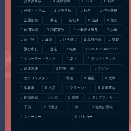
交差点事故
横断歩道
バス
横転
列車・トラム
追突事故
信号無視
転落
正面衝突
自転車
暴走
追越
踏切
一時停止違反
飲酒運転
踏切事故
歩道
ひき逃げ
単独事故
落下物
爆発
警察
Left-Turn-Accident
飛び出し
逃走
転倒
トレーラートラック
ダンプトラック
炎上
喧嘩・暴行
高速道路
スピン
ガソリンスタンド
雪道
強盗
故障
クラッシュ
多重事故
救急車
火災
タンクローリー
路面凍結
少女
倒壊
無免許運転
下敷き
子供
犬
スクーター
パトカー