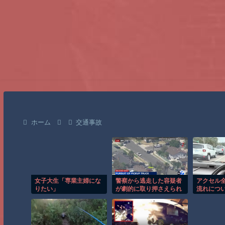
ホーム
交通事故
女子大生「専業主婦にな
警察から逃走した容疑者
アクセル
りたい」
が劇的に取り押さえられ
流れにつ
る瞬間！！
ダ・アク
気に。