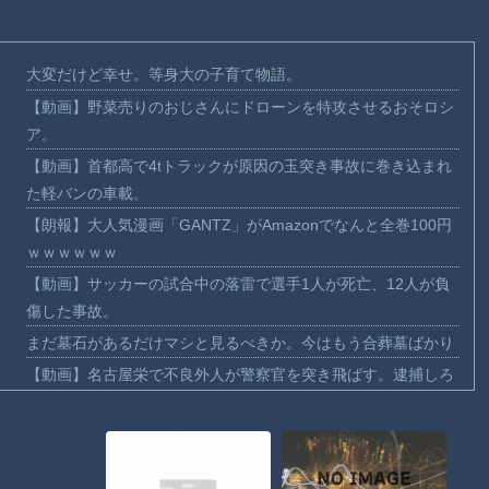
大変だけど幸せ。等身大の子育て物語。
【動画】野菜売りのおじさんにドローンを特攻させるおそロシ
ア。
【動画】首都高で4tトラックが原因の玉突き事故に巻き込まれ
た軽バンの車載。
【朗報】大人気漫画「GANTZ」がAmazonでなんと全巻100円
ｗｗｗｗｗｗ
【動画】サッカーの試合中の落雷で選手1人が死亡、12人が負
傷した事故。
まだ墓石があるだけマシと見るべきか。今はもう合葬墓ばかり
【動画】名古屋栄で不良外人が警察官を突き飛ばす。逮捕しろ
やｗｗｗ
【動画】新型のさすまた、限界突破ｗｗｗｗｗｗ
【話題】河内長野市で警官が包丁男に発砲したシーンのモザ無