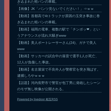
き込まれた軽バンの車載。
【画像】JK「パンツ見ないでください！」⇒ｗｗ
【動画】首都高で4tトラックが原因の玉突き事故に巻
き込まれた軽バンの車載。
【動画】福岡の電車、複数の駅で「チンポッ❤」とい
うアナウンスが流れ大騒ぎwww
【動画】美人ボートレーサーさん(24)、ガチで美人
www
【動画】サッカーの試合中の落雷で選手1人が死亡、
12人が負傷した事故。
【動画】名古屋栄で不良外人が警察官を突き飛ばす。
逮捕しろやｗｗｗ
【話題】河内長野市で警官が包丁男に発砲したシーン
のモザ無し映像が公開される。
Powered by livedoor 相互RSS