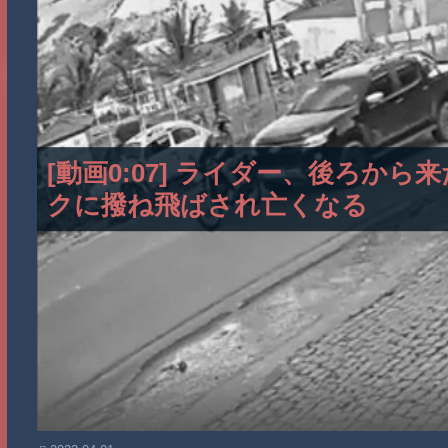
[動画0:07] ライダー、後ろか
クに撥ね飛ばされ亡くなる