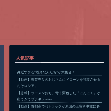
人気記事
身近すぎる“厄介な人たち”が大集合！
【動画】野菜売りのおじさんにドローンを特攻させる
おそロシア。
【悲報】ラーメンおぢ、青く変色した『にんにく』が
出てきてブチギレwww
【動画】首都高で4tトラックが原因の玉突き事故に巻