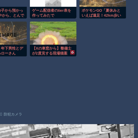
し映像が公開される。
【謎】広島県が頑なに「はだしのゲンコラボ喫茶」をやらない
の子から預かっ
ゲーム配信者のtier表を
ポケモンGO「夏休みと
中から、とんで
作ってみたで
いえば遠足！42km歩い
理由
ノを発見してし
て報酬をゲットしよ
う！」 56す気かよ
ヒロインが死ぬアニメって四月は君の嘘くらいしかないような
Powered by livedoor 相互RSS
】年下男性とデ
【Xの車窓から】整備士
ハローさん
が2度見する現場猫案
件 ほか
防犯カメラ