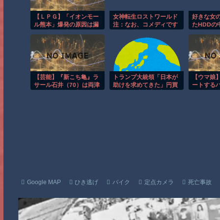
【ＬＰＧ】「イオンモー
女神転生ロストワールド
好きな女
ル熊本」爆発の原因は漏
注：なお、コメディです
たHDDの
れた液化石油ガスか…経
第13話 鉄は皮、人は血…
もないモ
産省、全国の大規模施設
まった
でガス供給設備の点検要
請
【芸能】『新こち亀』ラ
トランプ大統領「日本が
【ウマ娘
サール石井（70）は両津
助けを求めてきた」円買
ートする
役“続投せず”明言
い介入…真珠湾攻撃は別
として良好な関係！
Google MAP
ひき逃げ
バイク
定点カメラ
死亡事故