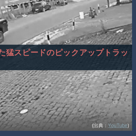
ら来た猛スピードのピックアップトラッ
(出典：
YouTube
)