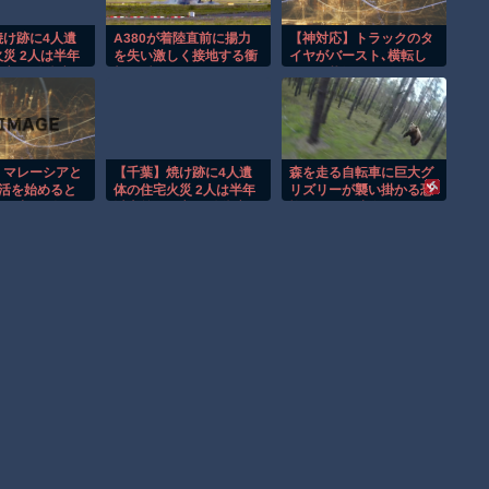
焼け跡に4人遺
A380が着陸直前に揚力
【神対応】トラックのタ
災 2人は半年
を失い激しく接地する衝
イヤがバースト､横転し
亡か 八街市
撃の瞬間！！
そうな状況で…別のトラ
ック運転手が命懸けで救
った！
、マレーシアと
【千葉】焼け跡に4人遺
森を走る自転車に巨大グ
生活を始めると
体の住宅火災 2人は半年
リズリーが襲い掛かる恐
の中で“今し
以上前に死亡か 八街市
怖のGoPro映像！！
思ったんで