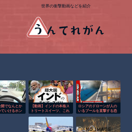
世界の衝撃動画などを紹介
全開でなんとか
【動画】インドの本格ス
ロシアのドローンが人の
いていけるホン
トリートスイーツ、これ
いるプールを直撃する恐
ティの動画が人
はマジで美味そうな雰囲
怖の瞬間！！
気