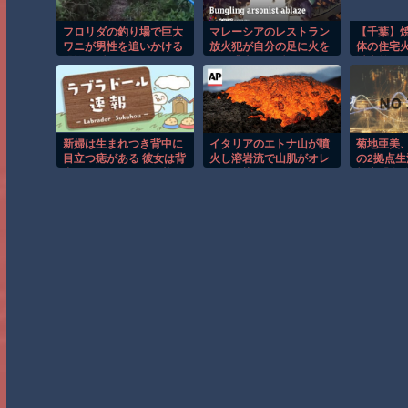
フロリダの釣り場で巨大
マレーシアのレストラン
【千葉】
ワニが男性を追いかける
放火犯が自分の足に火を
体の住宅火
恐怖の瞬間！！
つけ逃走する瞬間！！
以上前に死
新婦は生まれつき背中に
イタリアのエトナ山が噴
菊地亜美
目立つ痣がある 彼女は背
火し溶岩流で山肌がオレ
の2拠点
中の開いたドレスは着た
ンジに染まる！！
報告「自分
くないと言ったが新郎は
かない”と
「女は皆ド
す」