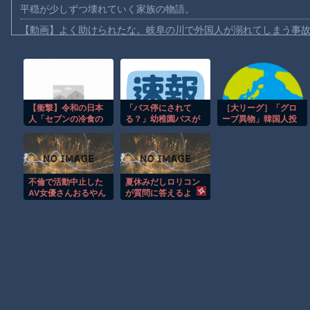
平穏が少しずつ壊れていく家族の物語。
【動画】よく助けられたな。岐阜の川で外国人が溺れてしまう事
渡邊渚さん「私がPTSDと診断された当時、世間はまだPTSDと
【動画】自動ドアの仕組みを理解した富山のツバメが賢い。
【朗報】Amazon、汗が飛び散る灼熱の「マンガ毎週末セール（5
【衝撃】令和の日本
「バス停にされて
［大リーグ］「グロ
【動画】高速道路を走行中の車からリアガラスが飛んでくる事故(ﾟo
人「セブンの冷食の
る？」幼稚園バスが
ーブ異物」韓国人投
子供向け漫画、謎の闇の大会に参加しがち問題
シュガーバタークレ
自宅前に“無断停
手コ・ウソク、出場
ープ、A5ランクのス
車” 敷地内に侵入
停止懲戒10試合→8
【動画】ロシアの空挺兵、パラシュートが開かずに墜落してしま
テーキの次くらいに
も…保護者マナーに
試合減軽
美味しい」
「我慢の限界」
【動画】両方馬鹿（笑）ミニストップでトラックと衝突したドラレ
不倫で活動中止した
夏休みだしロリコン
【朗報】大人気漫画「GANTZ」がAmazonでなんと全巻100円ｗ
AV女優さんおるやん
が質問に答えるよ
まだ墓石があるだけマシと見るべきか。今はもう合葬墓ばかり
Powered by livedoor 相互RSS