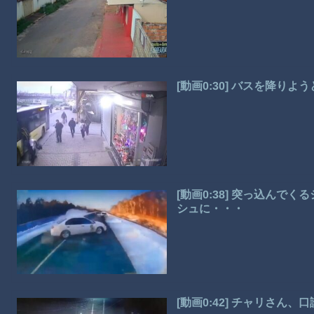
[動画0:30] バスを降
[動画0:38] 突っ込ん
シュに・・・
[動画0:42] チャリさん