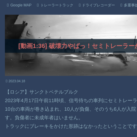
Google MAP
トレーラートラック
ドライブレコーダー
多重事
[動画1:36] 破壊力やばっ！セミトレー
2023.04.18
【ロシア】サンクトペテルブルク
2023年4月17日午前11時頃、信号待ちの車列にセミトレ
10台の車両が巻き込まれ、10人が負傷、そのうち6人が入
す。負傷者に未成年者はいません。
トラックにブレーキをかけた形跡はなかったということです