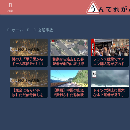
世界の衝撃動画などを紹介
検索
ホーム
交通事故
謎の人「甲子園から
警察から逃走した容
フランス猛暑でエア
ドーム移転ｲﾔｯ！！7
疑者が劇的に取り押
コン購入客が店のド
回制ｲﾔｯ！！」←じゃ
さえられる瞬間！！
アを破壊し殺到！！
あどうすんねん
【完全にもらい事
【動画】中国の山道
ドイツの湖上に巨大
故】ただ信号待ちを
で撮影された恐怖映
な水上竜巻が発生し
していただけなの
像が(((ﾟДﾟ)))
周囲が騒然！！
に…こんなの避けら
れる!?