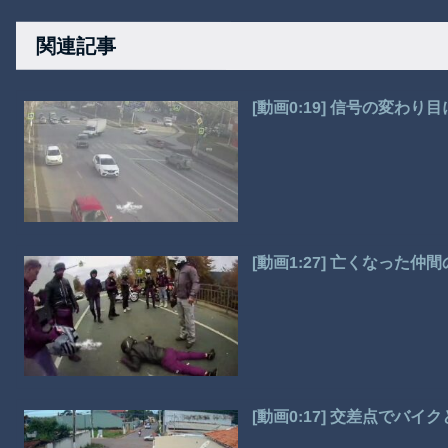
関連記事
[動画0:19] 信号の変わ
[動画1:27] 亡くなっ
[動画0:17] 交差点で