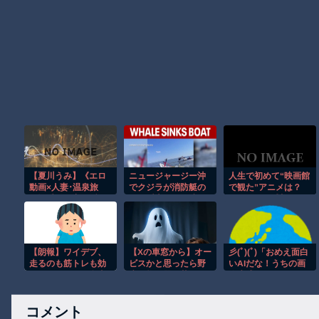
【夏川うみ】《エロ
ニュージャージー沖
人生で初めて“映画館
動画×人妻･温泉旅
でクジラが消防艇の
で観た”アニメは？
行》愛する妻に隠れ
下に浮上し船が沈む
アンケート〆切は8月
て義母と訪れた温泉
衝撃映像！！
13日
旅行で理性を失い中
出しを繰り返した禁
断の二日間
【朗報】ワイデブ、
【Xの車窓から】オー
彡(ﾟ)(ﾟ)「おめえ面白
走るのも筋トレも効
ビスかと思ったら野
いAIだな！うちの画
果なく、ついに食事
生の炊飯器で草 ほ
像生成AIを好きにし
制限に挑戦中
か
ていいぞ」AI「おか
のした」
コメント