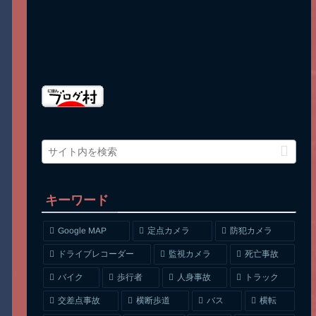
キーワード
Google MAP
定点カメラ
防犯カメラ
ドライブレコーダー
監視カメラ
死亡事故
人身事故
トラック
バイク
歩行者
交差点事故
横断歩道
バス
横転