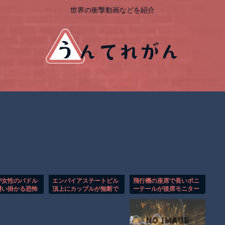
世界の衝撃動画などを紹介
が女性のパドル
エンパイアステートビル
飛行機の座席で長いポニ
襲い掛かる恐怖
頂上にカップルが無断で
ーテールが後席モニター
！
登る衝撃の事件！！
を塞ぐ迷惑行為！！