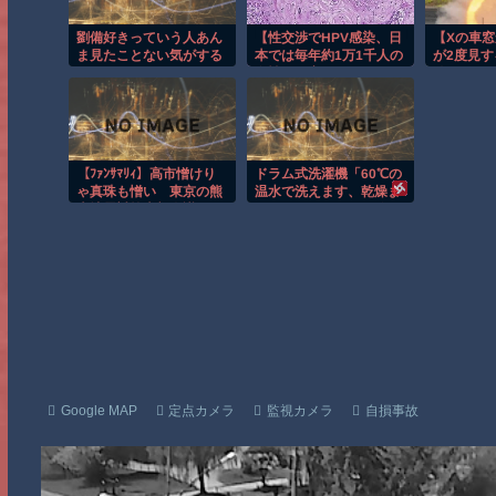
劉備好きっていう人あん
【性交渉でHPV感染、日
【Xの車
ま見たことない気がする
本では毎年約1万1千人の
が2度見
女性が子宮頸がんにな
件 ほか
り、約3千人が亡くなっ
ている】「子宮頸がんワ
クチンの接種を」 呼び
かける産婦人科医 「3人
の乳飲み子を抱えて亡く
【ﾌｧﾝｻﾏﾘｨ】高市憎けり
ドラム式洗濯機「60℃の
なった方もいます」
ゃ真珠も憎い 東京の熊
温水で洗えます、乾燥ま
本地震対策本部会議で
でワンタッチです。節
の“パールのネックレ
水、衣類を傷めにくいで
ス”に賛否…識者「なぜ
す」こいつをケンモメン
防災服でない？」蓮舫
が嫌う理由
「襟を立てなさい！」
Google MAP
定点カメラ
監視カメラ
自損事故