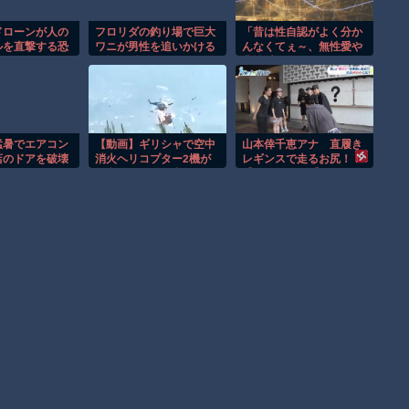
ドローンが人の
フロリダの釣り場で巨大
「昔は性自認がよく分か
ルを直撃する恐
ワニが男性を追いかける
んなくてぇ～、無性愛や
！！
恐怖の瞬間！！
非性愛なのかな？って思
ってた～」とのたまう自
称サバサバ専業小梨
猛暑でエアコン
【動画】ギリシャで空中
山本倖千恵アナ 直履き
店のドアを破壊
消火ヘリコプター2機が
レギンスで走るお尻！！
！
衝突してしまう事故。
【GIF動画あり】