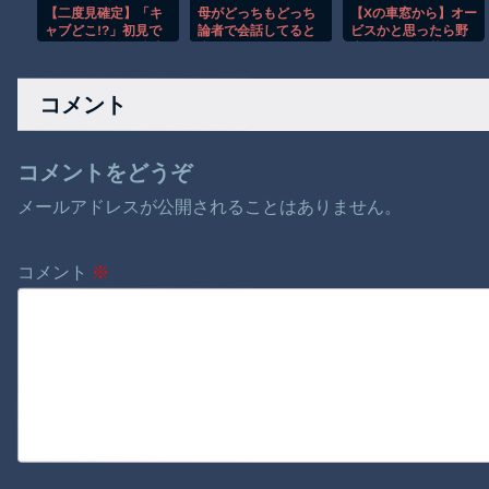
【二度見確定】「キ
母がどっちもどっち
【Xの車窓から】オー
ャブどこ!?」初見で
論者で会話してると
ビスかと思ったら野
全員が混乱する特殊
疲れる。ＡさんがＢ
生の炊飯器で草 ほ
トラックｗ【低す
に迷惑かけられたら
か
ぎ】
しい、という話には
コメント
決まって「でもＡに
も過失が云々〜」と
返してくる
コメントをどうぞ
メールアドレスが公開されることはありません。
コメント
※