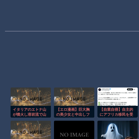
イタリアのエトナ山
【エロ漫画】巨大胸
【自業自得】自主的
が噴火し溶岩流で山
の美少女と中出しフ
にアフリカ移民を受
肌がオレンジに染ま
ェラで癒される放課
け入れたスペインの
る！！
後の秘密―女子校生
左派活動家の末路
の誘惑に乗る俺ｗ