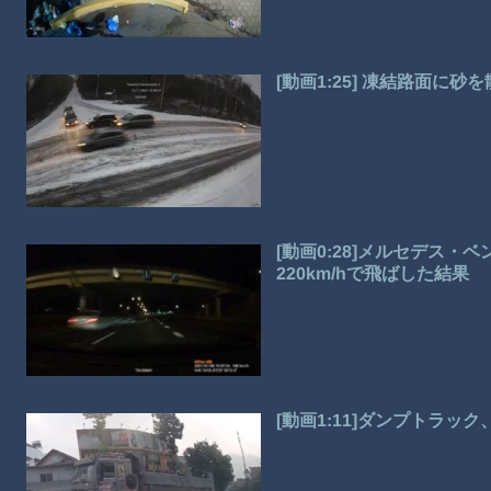
[動画1:25] 凍結路面に
[動画0:28]メルセデス・
220km/hで飛ばした結果
[動画1:11]ダンプトラ