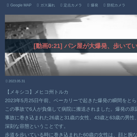
Google MAP
ガス漏れ
定点カメラ
爆発
防犯カメラ
[動画0:21] パン屋が大爆発、歩い
2023.05.31
【メキシコ】メヒコ州トルカ
2023年5月25日午前、ベーカリーで起きた爆発の瞬間をと
この事故で6人が負傷して病院に搬送されました。爆発の原
事故に巻き込まれた26歳と31歳の女性、43歳と63歳の男
深刻な容態ということです。
歩道を歩いている時に巻き込まれた60歳の女性は、顔と腕