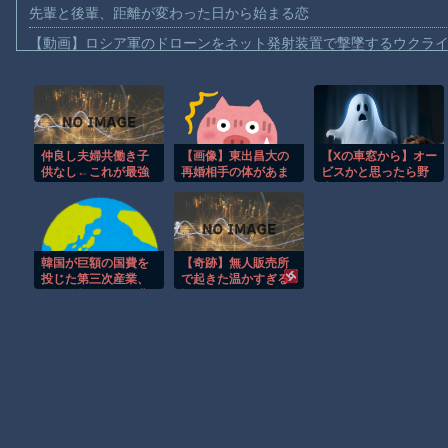
先輩と後輩、距離が変わった日から始まる恋
【動画】ロシア軍のドローンをネット発射装置で撃墜するウクラ
【動画】逃げる判断はやっ！埼玉でスマホ運転のプリウスに当て
【動画】よく助けられたな。岐阜の川で外国人が溺れてしまう事
渡邊渚さん「私がPTSDと診断された当時、世間はまだPTSDと
仲良し夫婦共働き子
【画像】東出昌大の
【Xの車窓から】オー
【動画】自動ドアの仕組みを理解した富山のツバメが賢い。
供なし←これが最強
再婚相手の体があま
ビスかと思ったら野
【朗報】Amazon、汗が飛び散る灼熱の「マンガ毎週末セール（5
なんじゃね？
りにすごいｗｗｗ
生の炊飯器で草 ほ
か
【動画】高速道路を走行中の車からリアガラスが飛んでくる事故(ﾟo
子供向け漫画、謎の闇の大会に参加しがち問題
韓国が巨額の国費を
【奇跡】無人販売所
【朗報】大人気漫画「GANTZ」がAmazonでなんと全巻100円ｗ
投じた第三次産業、
で起きた温かすぎる
全数分析によって悲
話
まだ墓石があるだけマシと見るべきか。今はもう合葬墓ばかり
惨すぎる結果が出て
しまった模様
Powered by livedoor 相互RSS