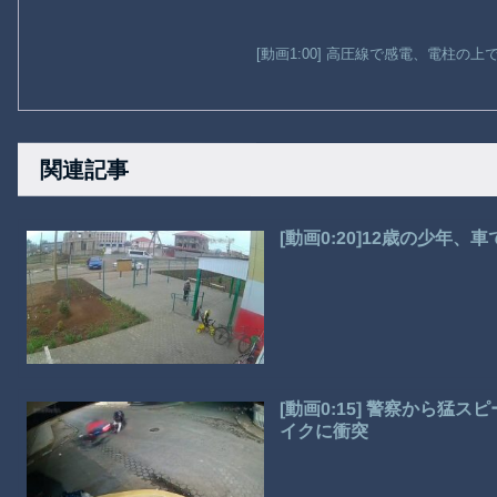
[動画1:00] 高圧線で感電、電柱の
関連記事
[動画0:20]12歳の少年
[動画0:15] 警察から
イクに衝突