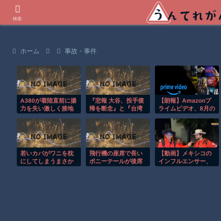
世界の衝撃動画などを紹介
検索
ホーム
事故・事件
A380が着陸直前に揚
『悲報 大谷、投手復
【朗報】Amazonプ
力を失い激しく接地
帰を断念』と『台湾
ライムビデオ、8月の
する衝撃の瞬間！！
人、ようやく気づ
配信作品が異次元の
く』ほか 8/1 ネタ
凄さ！体感気温50度
越えへ
若いカバがワニを枕
飛行機の座席で長い
【動画】メキシコの
にしてしまうまさか
ポニーテールが後席
インフルエンサー、
の瞬間！！
モニターを塞ぐ迷惑
ライブ配信中に襲撃
行為！！
されて死亡。