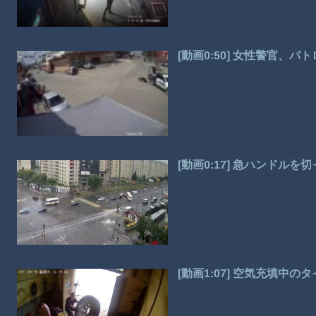
[動画0:50] 女性警官、
[動画0:17] 急ハンド
[動画1:07] 空気充填中