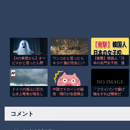
【Xの車窓から】オー
ワンコかと思ったら
【衝撃】韓国人「日
ビスかと思ったら野
ネコ!? 脳が完全にバ
本の名門女子校、漫
生の炊飯器で草 ほ
グるｗ
画のままかよ」
か
ドイツの湖上に巨大
中国でドローンの販
「フライパンで揚げ
な水上竜巻が発生し
売・飛行が全面禁止
物をすれば簡単だ
周囲が騒然！！
に 違反者は死刑…
よ！」とかぬかして
ル・クルーゼのフラ
イパンを駄目にした
コメント
旦那。注意すると
「頑張ってるのにも
っと言い方があるだ
ろ」と口答え