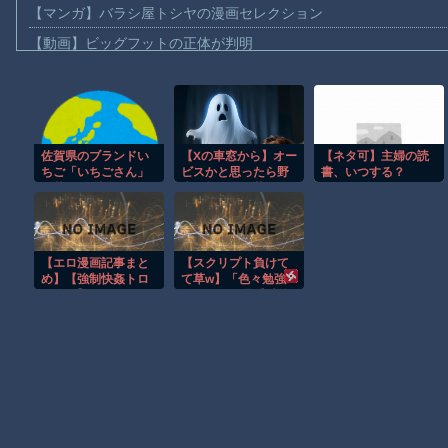
【マンガ】バラシ屋トシヤの漫画セレクション
【動画】ビッグフットの正体が判明
【動画】DJI Neo2で釣りの自撮りをしようとした男の悲劇（ノ∇`
【動画】タイのティパンコーン王子が日本人女性とデートか？
お前らがメイドイン韓国で認めてるもの 「キムチ」あと3つは？
佐賀県のブランドい
【Xの車窓から】オー
【ネタ可】主婦の読
AmazonのアツさMax！心も踊る「マンガ毎週末セール（50%還
ちご「いちごさん」
ビスかと思ったら野
書、いつする？
【動画】これはお見事。中国重慶市で珍しい事故が撮影される。
の苗2000株盗まれ
生の炊飯器で草 ほ
る [8/5]
か
【画像】十二支合体！！ところでその前足、猫じゃね？
【動画】ロシア軍のドローンをネット発射装置で撃墜するウクラ
【エロ漫画記事まと
【スクリプト負けて
【動画】逃げる判断はやっ！埼玉でスマホ運転のプリウスに当て
め】【強制快姦トロ
て草w】「色々勉強
け堕ち】マジカルト
した結果、理系以外
渡邊渚さん「私がPTSDと診断された当時、世間はまだPTSDと
ランスがエロい！ ほ
はエラー品だと気付
か
いた【ガチ】」につ
いて、もっと具体的
Powered by livedoor 相互RSS
に話そうか