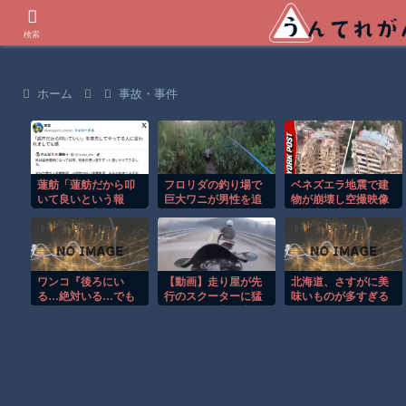
世界の衝撃動画などを紹介
検索
ホーム
事故・事件
蓮舫「蓮舫だから叩
フロリダの釣り場で
ベネズエラ地震で建
いて良いという報
巨大ワニが男性を追
物が崩壊し空撮映像
道」 X民「高市だか
いかける恐怖の瞬
に被害の大きさが映
ら叩いて良いをやっ
間！！
る。
てるのがお前だろ」
ワンコ『後ろにい
【動画】走り屋が先
北海道、さすがに美
る…絶対いる…でも
行のスクーターに猛
味いものが多すぎる
振り返っちゃいけな
スピードで突っ込む
いヤツだ…』
事故。