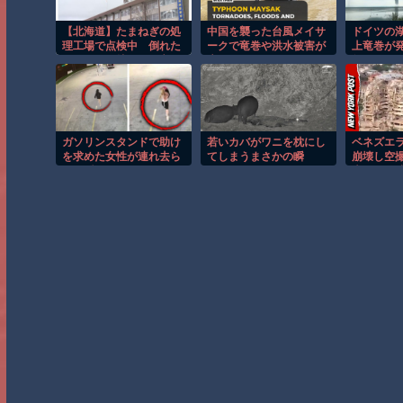
【北海道】たまねぎの処
中国を襲った台風メイサ
ドイツの
理工場で点検中 倒れた
ークで竜巻や洪水被害が
上竜巻が
コンテナに挟まれ死亡
広がる！！
然！！
北見市
ガソリンスタンドで助け
若いカバがワニを枕にし
ベネズエ
を求めた女性が連れ去ら
てしまうまさかの瞬
崩壊し空
れる瞬間！！
間！！
大きさが