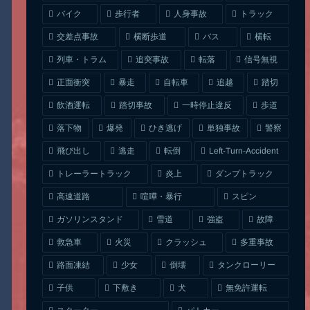
人身事故
トラック
バイク
歩行者
交差点事故
横断歩道
バス
横転
列車・トラム
追突事故
信号無視
転落
正面衝突
自転車
暴走
追越
踏切
一時停止違反
飲酒運転
踏切事故
歩道
ひき逃げ
単独事故
落下物
爆発
警察
Left-Turn-Accident
飛び出し
逃走
転倒
トレーラートラック
ダンプトラック
炎上
喧嘩・暴行
高速道路
スピン
ガソリンスタンド
雪道
強盗
故障
クラッシュ
多重事故
救急車
火災
タンクローリー
路面凍結
少女
倒壊
無免許運転
下敷き
子供
犬