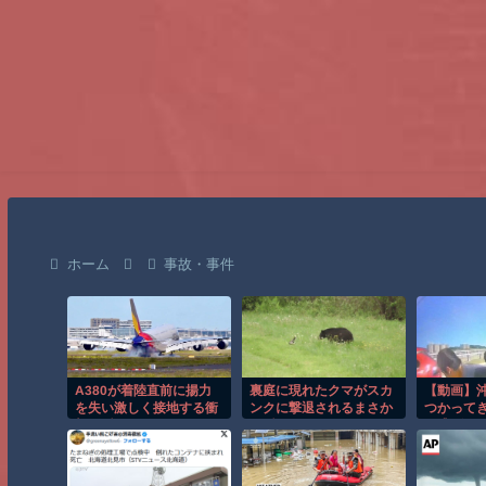
ホーム
事故・事件
A380が着陸直前に揚力
裏庭に現れたクマがスカ
【動画】
を失い激しく接地する衝
ンクに撃退されるまさか
つかって
撃の瞬間！！
の瞬間！！
て逃げさ
レコ。