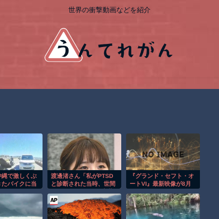
世界の衝撃動画などを紹介
沖縄で激しくぶ
渡邊渚さん「私がPTSD
『グランド・セフト・オ
きたバイクに当
と診断された当時、世間
ートVI』最新映像が8月
れてしまうドラ
はまだPTSDという言葉
28日公開へ、ただし
は浸透されていませんで
「Netflix」でのプレミア
した」
公開。1年以上ぶり新映
像がとうとう来る