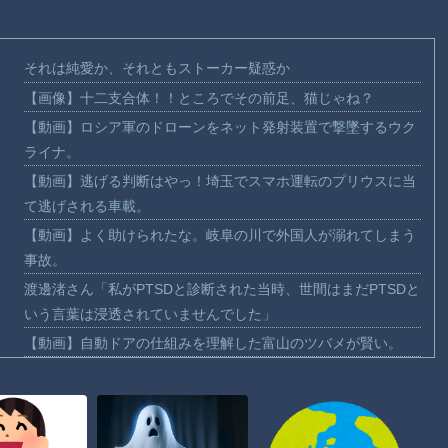
それは純愛か、それともストーカー疑惑か
【画像】十二支合体！！ところでその前足、猫じゃね？
【動画】ロシア軍のドローンをネット発射装置で撃墜するウク
ライナ。
【動画】逃げる判断はやっ！埼玉でスマホ運転のプリウスに当
て逃げされる車載。
【動画】よく助けられたな。岐阜の川で外国人が溺れてしまう
事故。
渡邊渚さん「私がPTSDと診断された当時、世間はまだPTSDと
いう言葉は浸透されていませんでした」
【動画】自動ドアの仕組みを理解した富山のツバメが賢い。
【朗報】Amazon、汗が飛び散る灼熱の「マンガ毎週末セール
（50%還元）」を開催！
【動画】高速道路を走行中の車からリアガラスが飛んでくる事