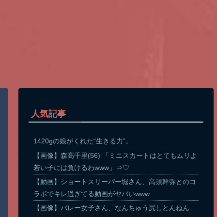
人気記事
1420gの娘がくれた“生きる力”。
【画像】森高千里(56) 「ミニスカートはとてもムリよ
若い子には負けるわwww」⇒♡
【動画】ショートスリーパー堀さん、高須幹弥とのコ
ラボでキレ過ぎてる動画がヤバいwww
【画像】バレー女子さん、なんちゅう尻しとんねん