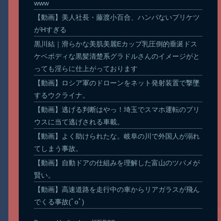
www
【動画】美人社長・藤渡小百合、ハンパないプリケツ
がHすぎる
黒川結｜滑らかな美肌美麗Eカップ乳圧倒的垂涎ドス
ケベボディな黒髪清楚系グラドルさんのイメージがと
っても淫らに仕上がっております
【動画】ロシア軍のドローンをネット発射装置で撃墜
するウクライナ。
【動画】逃げる判断はやっ！埼玉でスマホ運転のプリ
ウスに当て逃げされる車載。
【動画】よく助けられたな。岐阜の川で外国人が溺れ
てしまう事故。
【動画】自動ドアの仕組みを理解した富山のツバメが
賢い。
【動画】高速道路を走行中の車からリアガラスが飛ん
でくる事故(ﾟoﾟ)