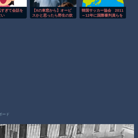
故(ﾟoﾟ)
子供向け漫画、謎の闇の大会に参加しがち問題
低すぎて会話を
【Xの車窓から】オービ
韓国サッカー協会 2011
ない
スかと思ったら野生の炊
～12年に国際審判員らを
【朗報】大人気漫画「GANTZ」がAmazonでなんと全巻100円
飯器で草 ほか
性接待 ［8/7］
ｗｗｗｗｗｗ
Powered by livedoor 相互RSS
ボード