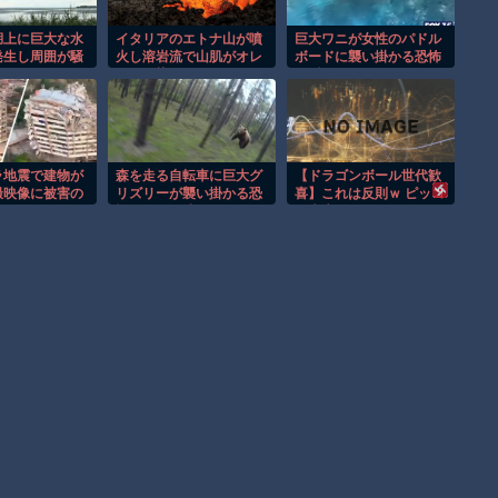
湖上に巨大な水
イタリアのエトナ山が噴
巨大ワニが女性のパドル
発生し周囲が騒
火し溶岩流で山肌がオレ
ボードに襲い掛かる恐怖
ンジに染まる！！
の瞬間！！
ラ地震で建物が
森を走る自転車に巨大グ
【ドラゴンボール世代歓
撮映像に被害の
リズリーが襲い掛かる恐
喜】これは反則ｗ ピッコ
映る。
怖のGoPro映像！！
ロ大魔王のエッグスタン
ドが欲しすぎる！