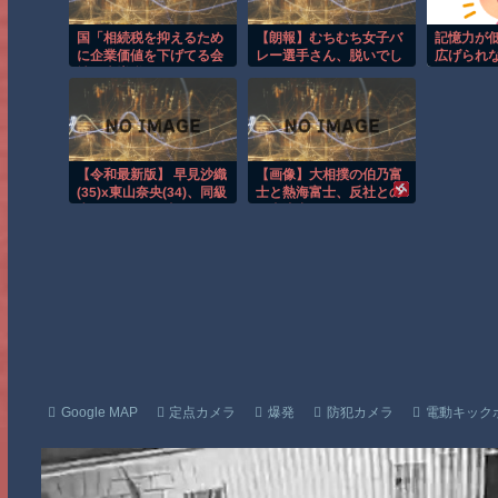
国「相続税を抑えるため
【朗報】むちむち女子バ
記憶力が
に企業価値を下げてる会
レー選手さん、脱いでし
広げられ
社に大増税します。低
まう
PBRの会社は大増税を覚
悟せよ」
【令和最新版】 早見沙織
【画像】大相撲の伯乃富
(35)x東山奈央(34)、同級
士と熱海富士、反社との
生2ショット写真がこち
写真流出ｗｗｗ
らｗｗｗｗ
Google MAP
定点カメラ
爆発
防犯カメラ
電動キック