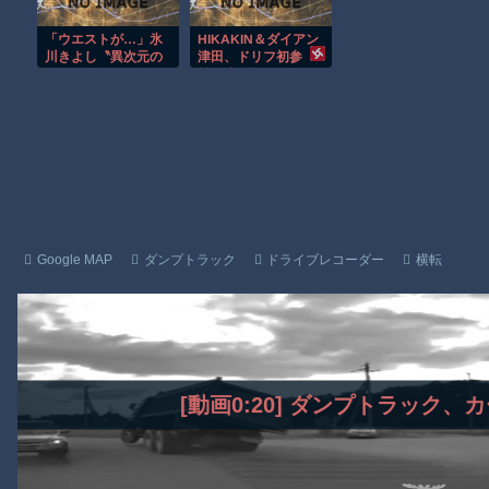
い」「W杯に行った
れたいよ！」
【画像】地球上で最も珍しい茶色いパンダｗｗｗ
ら応援してやる」
「ウエストが…」氷
HIKAKIN＆ダイアン
【悲報】テレ東の若手女子アナ「国民が勝手に我々取材陣にカメ
川きよし〝異次元の
津田、ドリフ初参
オフ姿〟がやばい
戦 小学校で名作コ
ｗｗｗｗ
※私の本音
ント披露
Amazon「マンガ毎週末セール（50%還元）」アツいスポーツマ
Powered by livedoor 相互RSS
Google MAP
ダンプトラック
ドライブレコーダー
横転
[動画0:20] ダンプトラック、