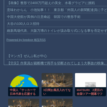
【画像】整形で2400万円超えの美女、水着グラビアに挑戦
意味わからん 小池知事！！ 東京都「外国人の新聞配達員に子
中国大使館が異例の注意喚起 韓国での整形手術
大谷の100人ロス招待
維新馬場代表、大阪万博のトイレが汲み取り式になる事を否定せ
Powered by livedoor 相互RSS
【マンガ】ぜんぶ私が中心
【労災】作業員が裁断機で両手を切断されてしまう大事故の映像
【動画】メガネデブ、めちゃスムーズに無銭飲食してしまうｗｗ
【動画】女子アナ「流しそうめん初体験します！ズズッズッ…ズ
【動画】迎撃ミサイルを避けながら船舶にドローンを突撃させる
3日間お風呂入れてな
中国人「サッカーで
MATSURI 2度目の
【動画】大阪のゲリラ豪雨を生駒山の山頂から撮影したビデオが
い
全国ツアー開幕でフ
日本代表を応援する
【動画】イッヌ、煽ってしまう
中国人に一言いいた
ァン2000人熱狂、新
い」 中国人「賞賛
曲「恋の中央線」も
【動画】ゴルフ中の嵐を撮影していた男性が雷に打たれる事故。
を惜しむつもりはな
初披露「この曲で売