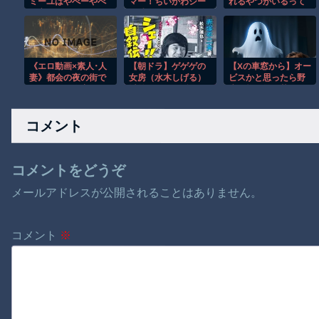
ミーユはやべーやべ
マー！ちいかわシー
れるやつがいるって
ー言われるけどＺＺ
ル貼ったよー！」→
マジ？
のジュドー含むシャ
母親の心をざわつか
ングリラチルドレン
せてしまうｗｗｗｗ
って更にやべーよ
ね？
《エロ動画×素人･人
【朝ドラ】ゲゲゲの
【Xの車窓から】オー
妻》都会の夜の街で
女房（水木しげる）
ビスかと思ったら野
ナンパした人妻と居
以外で漫画関係でド
生の炊飯器で草 ほ
酒屋でお酒飲んでノ
ラマ作れるって言う
か
リで土下座してヤラ
と誰だろうね
コメント
セてと頼み込んだ快
楽セックスｗ
コメントをどうぞ
メールアドレスが公開されることはありません。
コメント
※