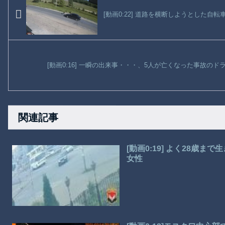
[動画0:22] 道路を横断しようとした自
[動画0:16] 一瞬の出来事・・・、5人が亡くなった事故の
関連記事
[動画0:19] よく28歳
女性