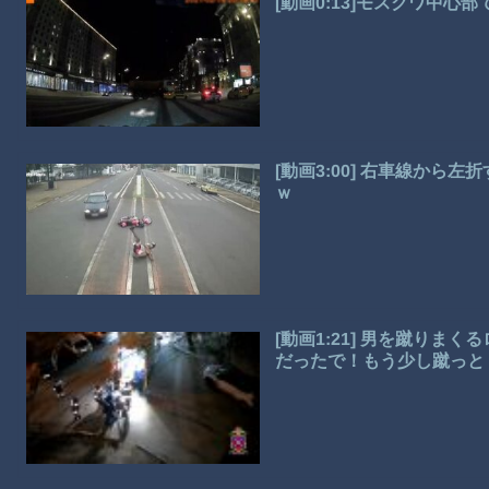
[動画0:13]モスクワ中
[動画3:00] 右車線か
ｗ
[動画1:21] 男を蹴り
だったで！もう少し蹴っと