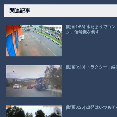
関連記事
[動画1:53] 水たまりで
ク、信号機を倒す
[動画0:28] トラクター
[動画0:25] 出発はいつ