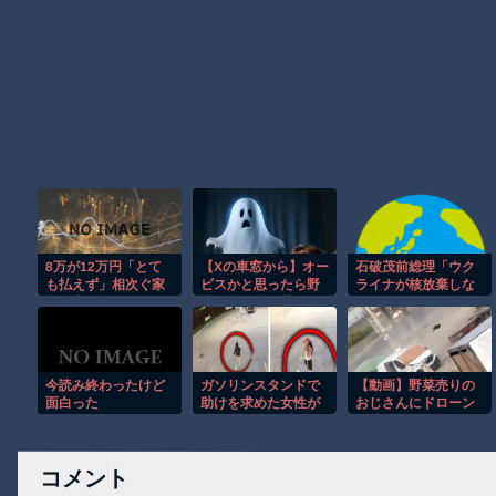
8万が12万円「とて
【Xの車窓から】オー
石破茂前総理「ウク
も払えず」相次ぐ家
ビスかと思ったら野
ライナが核放棄しな
賃値上げ、どうすれ
生の炊飯器で草 ほ
ければロシア侵攻し
ば・・・？
か
なかった」！
今読み終わったけど
ガソリンスタンドで
【動画】野菜売りの
面白った
助けを求めた女性が
おじさんにドローン
連れ去られる瞬
を特攻させるおそロ
間！！
シア。
コメント