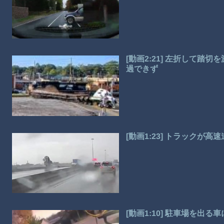
[動画2:21] 左折して
過できず
[動画1:23] トラックが
[動画1:10] 駐車場を出