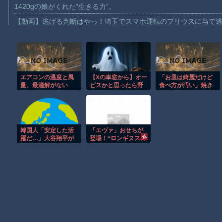
1420gの娘がくれた“生きる力”。
【動画】逃げる判断はやっ！埼玉でスマホ運転のプリウスに当て
【動画】よく助けられたな。岐阜の川で外国人が溺れてしまう事
渡邊渚さん「私がPTSDと診断された当時、世間はまだPTSDと
【動画】自動ドアの仕組みを理解した富山のツバメが賢い。
エアコンの温度と風
【Xの車窓から】オー
「お皿は綺麗だけど
【朗報】Amazon、汗が飛び散る灼熱の「マンガ毎週末セール（5
量、最適解がない
ビスかと思ったら野
食べ方が汚い」焼き
【動画】高速道路を走行中の車からリアガラスが飛んでくる事故(ﾟo
生の炊飯器で草 ほ
魚を食べた知人の信
か
じられない所作…両
子供向け漫画、謎の闇の大会に参加しがち問題
手で1本ずつ箸を持
ち、骨や手をしゃぶ
【動画】ロシアの空挺兵、パラシュートが開かずに墜落してしま
り、口から出した骨
韓国人「安定した活
「エヴァ」おせちが
をテーブルに並べ
【朗報】大人気漫画「GANTZ」がAmazonでなんと全巻100円ｗ
躍だ…」大谷翔平が
登場！“ロンギヌスの
る・・・
カブス戦で6試合連続
槍”がピックに！
まだ墓石があるだけマシと見るべきか。今はもう合葬墓ばかり
安打を継続、4打数2
23650円
安打で25号を狙う好
調をキープ
Powered by livedoor 相互RSS