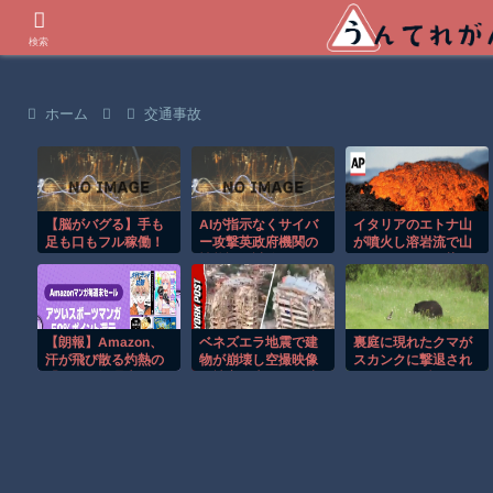
世界の衝撃動画などを紹介
検索
ホーム
交通事故
【脳がバグる】手も
AIが指示なくサイバ
イタリアのエトナ山
足も口もフル稼働！
ー攻撃英政府機関の
が噴火し溶岩流で山
ワンマンバンドが異
性能評価試験
肌がオレンジに染ま
次元すぎたｗ
る！！
【朗報】Amazon、
ベネズエラ地震で建
裏庭に現れたクマが
汗が飛び散る灼熱の
物が崩壊し空撮映像
スカンクに撃退され
「マンガ毎週末セー
に被害の大きさが映
るまさかの瞬間！！
ル（50%還元）」を
る。
開催！