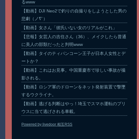
るwww
【動画】DJI Neo2で釣りの自撮りをしようとした男の
悲劇（ノ∇`）
【動画】女さん「彼氏いない女のリアルがこれ」
【悲報】女芸人の吉住さん（36）、メイクしたら普通
に美人の部類だったと判明www
【動画】タイのティパンコーン王子が日本人女性とデ
ートか？
【動画】これはお見事。中国重慶市で珍しい事故が撮
影される。
【動画】ロシア軍のドローンをネット発射装置で撃墜
するウクライナ。
【動画】逃げる判断はやっ！埼玉でスマホ運転のプリ
ウスに当て逃げされる車載。
Powered by livedoor 相互RSS