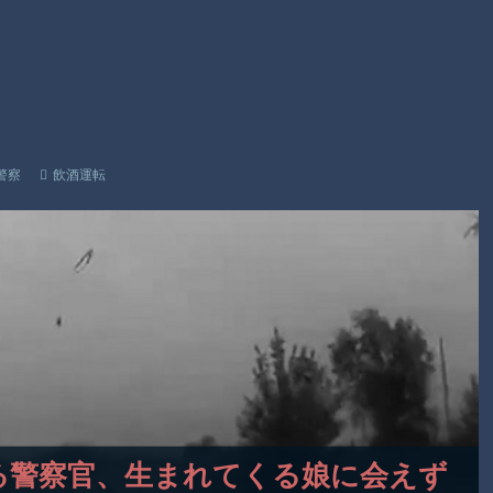
ライナ。
【動画】逃げる判断はやっ！埼玉でスマホ運転のプリウスに当
て逃げされる車載。
渡邊渚さん「私がPTSDと診断された当時、世間はまだPTSDと
いう言葉は浸透されていませんでした」
【朗報】Amazon、汗が飛び散る灼熱の「マンガ毎週末セール
警察
飲酒運転
（50%還元）」を開催！
Powered by livedoor 相互RSS
付ける警察官、生まれてくる娘に会えず