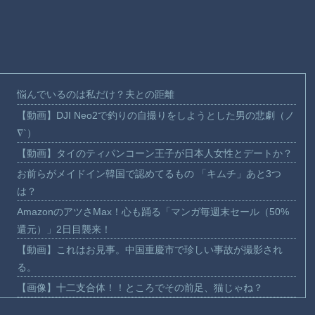
悩んでいるのは私だけ？夫との距離
【動画】DJI Neo2で釣りの自撮りをしようとした男の悲劇（ノ
∇`）
【動画】タイのティパンコーン王子が日本人女性とデートか？
お前らがメイドイン韓国で認めてるもの 「キムチ」あと3つ
は？
AmazonのアツさMax！心も踊る「マンガ毎週末セール（50%
還元）」2日目襲来！
【動画】これはお見事。中国重慶市で珍しい事故が撮影され
る。
【画像】十二支合体！！ところでその前足、猫じゃね？
【動画】ロシア軍のドローンをネット発射装置で撃墜するウク