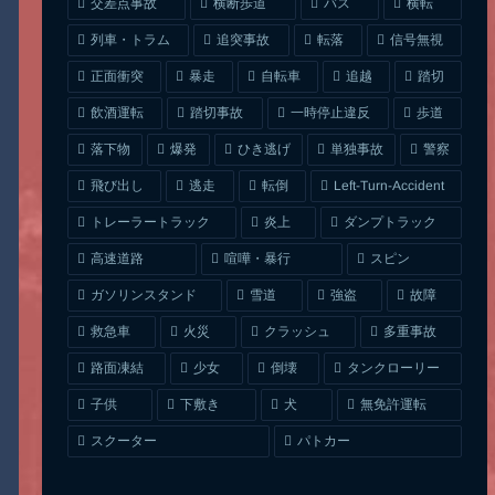
交差点事故
横断歩道
バス
横転
列車・トラム
追突事故
信号無視
転落
正面衝突
自転車
暴走
追越
踏切
一時停止違反
飲酒運転
踏切事故
歩道
ひき逃げ
単独事故
落下物
爆発
警察
Left-Turn-Accident
飛び出し
逃走
転倒
トレーラートラック
ダンプトラック
炎上
喧嘩・暴行
高速道路
スピン
ガソリンスタンド
雪道
強盗
故障
クラッシュ
多重事故
救急車
火災
タンクローリー
路面凍結
少女
倒壊
無免許運転
下敷き
子供
犬
スクーター
パトカー