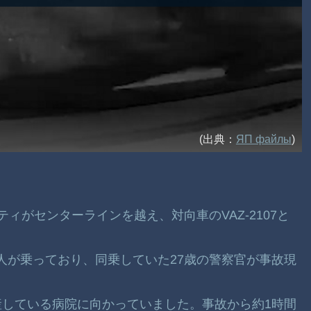
(出典：
ЯП файлы
)
ッティがセンターラインを越え、対向車のVAZ-2107と
二人が乗っており、同乗していた27歳の警察官が事故現
している病院に向かっていました。事故から約1時間