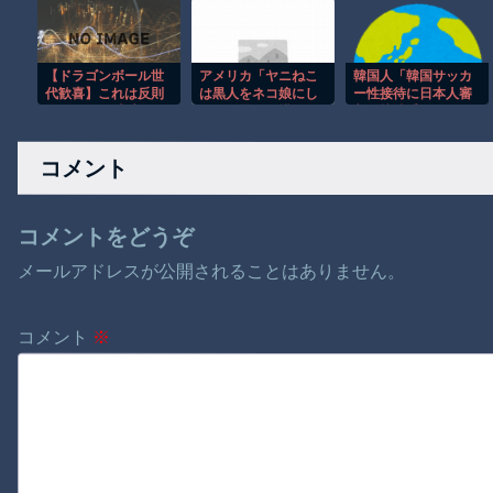
━━━━(ﾟ
www
間！！
∀ﾟ)━━━━!!
【ドラゴンボール世
アメリカ「ヤニねこ
韓国人「韓国サッカ
代歓喜】これは反則
は黒人をネコ娘にし
ー性接待に日本人審
ｗ ピッコロ大魔王の
て黒人差別を描いた
判も接待受けたみた
エッグスタンドが欲
社会派アニメだ」
いだよ」
しすぎる！
コメント
コメントをどうぞ
メールアドレスが公開されることはありません。
コメント
※