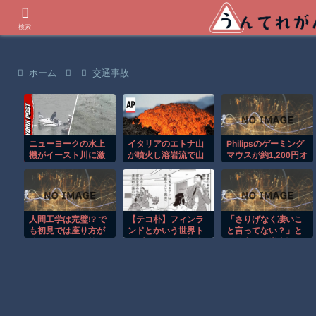
世界の衝撃動画などを紹介
検索
ホーム
交通事故
ニューヨークの水上
イタリアのエトナ山
Philipsのゲーミング
機がイースト川に激
が噴火し溶岩流で山
マウスが約1,200円オ
しく着水する恐怖の
肌がオレンジに染ま
トク！
瞬間！！
る！！
人間工学は完璧!? で
【テコ朴】フィンラ
「さりげなく凄いこ
も初見では座り方が
ンドとかいう世界ト
と言ってない？」と
分からなそうな椅子
ップレベルの人権先
財務官僚の増上慢っ
がこちらｗ
進国
ぷりに衝撃を受ける
人が続出、なぜ官僚
にすぎない