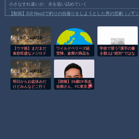
小さなすれ違いが、夫を追い詰めていく
【動画】DJI Neo2で釣りの自撮りをしようとした男の悲劇（ノ∇`
【動画】タイのティパンコーン王子が日本人女性とデートか？
お前らがメイドイン韓国で認めてるもの 「キムチ」あと3つは？
AmazonのアツさMax！心も踊る「マンガ毎週末セール（50%還
【ウマ娘】まだまだ
ワイルドベリーズ経
学校で習う｢漢字の書
【動画】これはお見事。中国重慶市で珍しい事故が撮影される。
食欲旺盛なメジロド
営陣、倉庫の商品を
き順｣は"絶対"ではな
【画像】十二支合体！！ところでその前足、猫じゃね？
ーベル(32歳)
持ち出し「ドローン
い…60年以上前に作
攻撃で焼失した」と
られた文部省の｢手び
【動画】ロシア軍のドローンをネット発射装置で撃墜するウクラ
して処理…ロシア当
き｣が基準となったワ
局が捜査！
ケ
【動画】逃げる判断はやっ！埼玉でスマホ運転のプリウスに当て
明日からお盆休みだ
【朗報】39歳DF長友
渡邊渚さん「私がPTSDと診断された当時、世間はまだPTSDと
けどみんなどこ行く
佑都さん、FC東京と
予定か決めた？ ‍♂ ☀
再契約し現役続行ｗ
【朗報】Amazon、汗が飛び散る灼熱の「マンガ毎週末セール（5
ｗｗｗｗｗｗｗｗｗ
Powered by livedoor 相互RSS