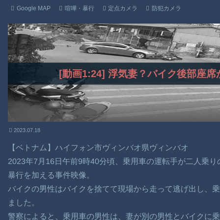
Google MAP
喧嘩・暴行
定点カメラ
防犯カメラ
[動画1:24] 浮気妻？バイク後部
2023.07.18
【ベトナム】ハイフォン市ヴィンバオ県ヴィンバオ
2023年7月16日午前9時40分頃、乗用車の運転手が二人
暴行を加える事件映像。
バイクの男性はバイクを捨てて現場から走って逃げ出し、
ました。
警察によると、乗用車の男性は、妻が別の男性とバイクに乗