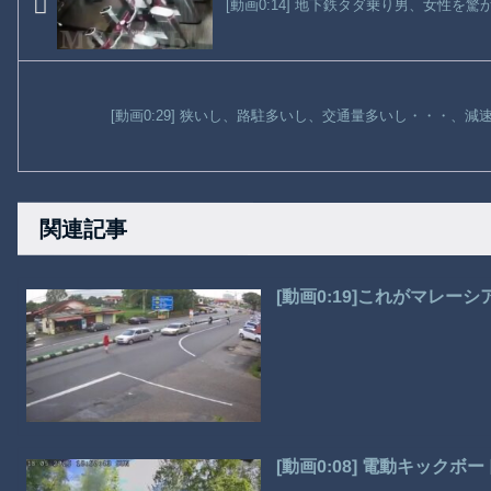
[動画0:14] 地下鉄タダ乗り男、女性を驚
[動画0:29] 狭いし、路駐多いし、交通量多いし・・・、
関連記事
[動画0:19]これがマレー
[動画0:08] 電動キック