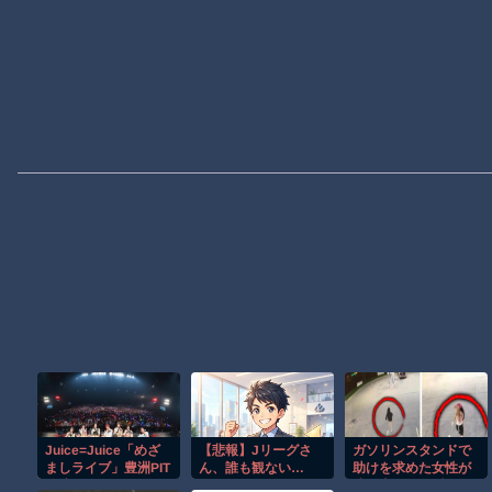
Juice=Juice「めざ
【悲報】Jリーグさ
ガソリンスタンドで
ましライブ」豊洲PIT
ん、誰も観ない…
助けを求めた女性が
公演画像ｷﾀ
wwwwwwwwwwww
連れ去られる瞬