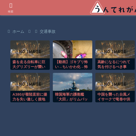
世界の衝撃動画などを紹介
検索
ホーム
交通事故
森を走る自転車に巨
【動画】ゴキブリ怖
高齢になるにつれて
大グリズリーが襲い
い→ちいかわ化→怖
気を付けるべき事
掛かる恐怖のGoPro
くないゴキブリの完
映像！！
成。
A380が着陸直前に揚
韓国海軍の護衛艦
中国を襲った台風メ
力を失い激しく接地
「大田」がリムパッ
イサークで竜巻や洪
する衝撃の瞬間！！
ク演習で「海のトッ
水被害が広がる！！
プガン」に選ばれ
る…「世宗大王」以
来16年ぶり栄