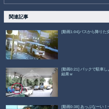
関連記事
[動画1:04]バスから降り
[動画0:21] バックで
結果ｗ
[動画0:38] あっぶなー