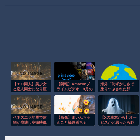
【エロ同人】美少女
【朗報】Amazonプ
海外「恥ずかしさで
と恋人同士になり巨
ライムビデオ、8月の
塗りつぶされた顔
乳を感じるフェラと
配信作品が異次元の
で、写真立てを割っ
パイズリで濃密な夜
凄さ！体感気温50度
たと絞り出した5歳」
を過ごす話！ｗ
越えへ
親が返した一言…
ベネズエラ地震で建
【画像】まいんちゃ
【Xの車窓から】オー
物が崩壊し空撮映像
んこと福原遥ちゃ
ビスかと思ったら野
に被害の大きさが映
ん、エッッッッッッ
生の炊飯器で草 ほ
る。
ッッッッッッッッッ
か
ッ！