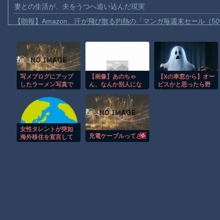
妻との生活が、夫をうつへ追い込んだ現実
【朗報】Amazon、汗が飛び散る灼熱の「マンガ毎週末セール（5
【動画】高速道路を走行中の車からリアガラスが飛んでくる事故(ﾟo
子供向け漫画、謎の闇の大会に参加しがち問題
【動画】ロシアの空挺兵、パラシュートが開かずに墜落してしま
写メブログにアップ
【画像】あのちゃ
【Xの車窓から】オー
【動画】両方馬鹿（笑）ミニストップでトラックと衝突したドラレ
したラーメン写真で
ん、なんか別人にな
ビスかと思ったら野
【動画】地震発生時の熊本総合病院の手術室の様子が(((ﾟДﾟ)))
『ラーメン通』と思
る
生の炊飯器で草 ほ
い込まれ、普通の食
か
【動画】野菜売りのおじさんにドローンを特攻させるおそロシア
堂のラーメンを食べ
た知人に『資格な
【朗報】大人気漫画「GANTZ」がAmazonでなんと全巻100円ｗ
い！』と学食で怒鳴
女性タレントが突如
られた話
まだ墓石があるだけマシと見るべきか。今はもう合葬墓ばかり
充電ケーブルってさ
海外移住を宣言して
困惑する人が続出、
【動画】新型のさすまた、限界突破ｗｗｗｗｗｗ
幼稚園児の子供を連
れてマレーシアに行
くも……
Powered by livedoor 相互RSS