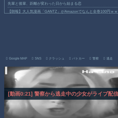
先輩と後輩、距離が変わった日から始まる恋
【朗報】大人気漫画「GANTZ」がAmazonでなんと全巻100円ｗ
【動画】サッカーの試合中の落雷で選手1人が死亡、12人が負傷し
まだ墓石があるだけマシと見るべきか。今はもう合葬墓ばかり
【動画】名古屋栄で不良外人が警察官を突き飛ばす。逮捕しろや
【動画】新型のさすまた、限界突破ｗｗｗｗｗｗ
【話題】河内長野市で警官が包丁男に発砲したシーンのモザ無し
【動画】メキシコのインフルエンサー、ライブ配信中に襲撃され
Google MAP
SNS
クラッシュ
パトカー
警察
逃走
【動画】仲間に花火を水平撃ちしようとして障害を負ったかもし
【謎】広島県が頑なに「はだしのゲンコラボ喫茶」をやらない理
ヒロインが死ぬアニメって四月は君の嘘くらいしかないような
Powered by livedoor 相互RSS
[動画0:21] 警察から逃走中の少女がライブ