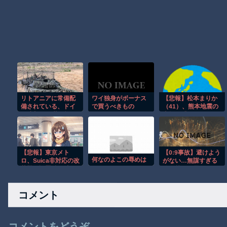
リトアニアに常備配
ワイ独身がボーナス
【悲報】松本まりか
備されている、ドイ
で買うべきもの
（41）、熊本地震の
ツ連邦軍45装甲旅団
支援で『とんでもな
が実弾射撃演習！
い動画』を公開して
しまう！！！！！！
【悲報】東京メト
【0:9事故】避けよう
何なのよこの辱めは
ロ、Suica非対応の改
がない…無謀すぎる
札機を設置 利用者か
追い越しに震えた
ら不満の声も
コメント
コメントをどうぞ