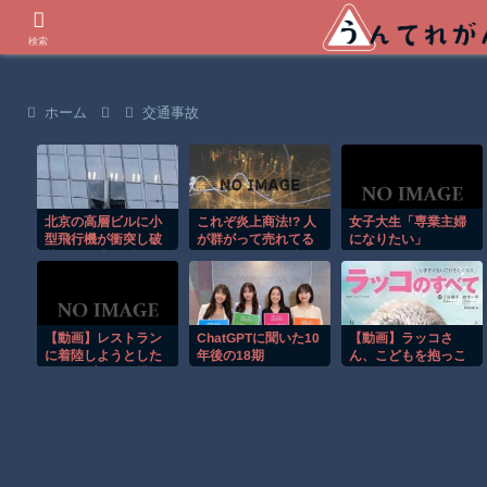
世界の衝撃動画などを紹介
検索
ホーム
交通事故
北京の高層ビルに小
これぞ炎上商法!? 人
女子大生「専業主婦
型飛行機が衝突し破
が群がって売れてる
になりたい」
片が降り注ぐ瞬
ように見せる天才的
間！！
テクニックｗ
【動画】レストラン
ChatGPTに聞いた10
【動画】ラッコさ
に着陸しようとした
年後の18期
ん、こどもを抱っこ
ヘリコプターが横倒
する
しになってしまう事
故。