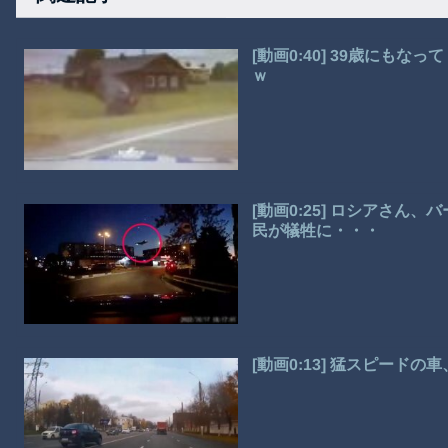
[動画0:40] 39歳にも
ｗ
[動画0:25] ロシアさ
民が犠牲に・・・
[動画0:13] 猛スピード