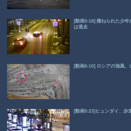
[動画0:18] 撥ねられ
は逃走
[動画6:10] ロシアの強
[動画0:23]ヒュンダイ、