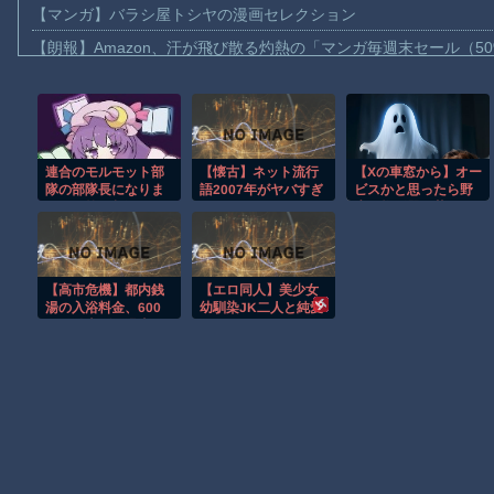
【マンガ】バラシ屋トシヤの漫画セレクション
【朗報】Amazon、汗が飛び散る灼熱の「マンガ毎週末セール（5
【動画】高速道路を走行中の車からリアガラスが飛んでくる事故(ﾟo
子供向け漫画、謎の闇の大会に参加しがち問題
【動画】ロシアの空挺兵、パラシュートが開かずに墜落してしま
連合のモルモット部
【懐古】ネット流行
【Xの車窓から】オー
【動画】両方馬鹿（笑）ミニストップでトラックと衝突したドラレ
隊の部隊長になりま
語2007年がヤバすぎ
ビスかと思ったら野
【動画】地震発生時の熊本総合病院の手術室の様子が(((ﾟДﾟ)))
した 第43話
てワロッタァｗｗｗ
生の炊飯器で草 ほ
ｗｗｗｗｗｗｗｗｗ
か
【動画】野菜売りのおじさんにドローンを特攻させるおそロシア
ｗｗｗ
【朗報】大人気漫画「GANTZ」がAmazonでなんと全巻100円ｗ
【高市危機】都内銭
【エロ同人】美少女
まだ墓石があるだけマシと見るべきか。今はもう合葬墓ばかり
湯の入浴料金、600
幼馴染JK二人と純愛
円に値上げ…過去最
ハーレム！
【動画】新型のさすまた、限界突破ｗｗｗｗｗｗ
大
Powered by livedoor 相互RSS