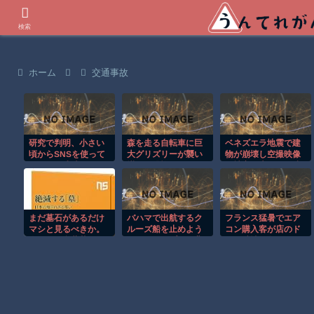
世界の衝撃動画などを紹介
検索
ホーム
交通事故
研究で判明、小さい
森を走る自転車に巨
ベネズエラ地震で建
頃からSNSを使って
大グリズリーが襲い
物が崩壊し空撮映像
いるほど成績が下が
掛かる恐怖のGoPro
に被害の大きさが映
る
映像！！
る。
まだ墓石があるだけ
バハマで出航するク
フランス猛暑でエア
マシと見るべきか。
ルーズ船を止めよう
コン購入客が店のド
今はもう合葬墓ばか
とするカップルの悲
アを破壊し殺到！！
り
劇！！