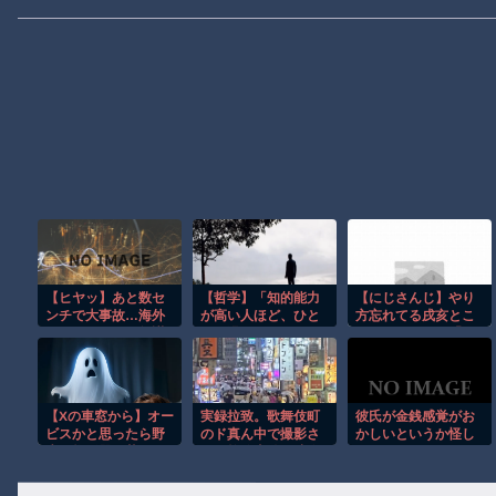
【ヒヤッ】あと数セ
【哲学】「知的能力
【にじさんじ】やり
ンチで大事故…海外
が高い人ほど、ひと
方忘れてる戌亥とこ
サイクリストの無謀
りで過ごすことを好
とメンバーたち「レ
すぎる走りがレベチ
み、知的能力が低い
イン・パターソン 長
ｗ
人ほど、誰かと一緒
尾景 山神かるた 渚ト
にいようと
ラウト 夢追翔 」
【Xの車窓から】オー
実録拉致。歌舞伎町
彼氏が金銭感覚がお
ビスかと思ったら野
のド真ん中で撮影さ
かしいというか怪し
生の炊飯器で草 ほ
れた拉致事件の映像
い
か
がこちら。