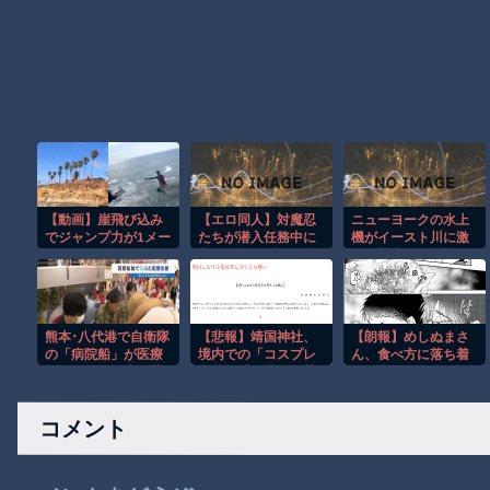
【動画】崖飛び込み
【エロ同人】対魔忍
ニューヨークの水上
でジャンプ力が1メー
たちが潜入任務中に
機がイースト川に激
トル足りなかった男
寝取られ関係へと堕
しく着水する恐怖の
の悲劇。
ちる 巨乳姉妹と中出
瞬間！！
しフェラパイズリの
背徳劇ｗ
熊本･八代港で自衛隊
【悲報】靖国神社、
【朗報】めしぬまさ
の「病院船」が医療
境内での「コスプレ
ん、食べ方に落ち着
提供開始、診察と薬
衣装」「軍装」を禁
きが出る
剤処方…被災者向け
止にするｗｗｗｗ
大浴場も！
コメント