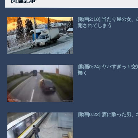
関連記事
[動画2:10] 当たり屋
開されてしまう
[動画0:24] ヤバすぎ
轢く
[動画0:22] 酒に酔った