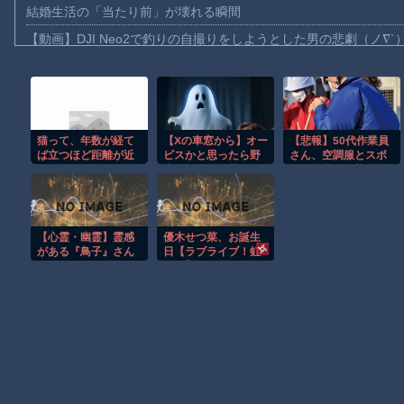
結婚生活の「当たり前」が壊れる瞬間
【動画】DJI Neo2で釣りの自撮りをしようとした男の悲劇（ノ∇`
【動画】タイのティパンコーン王子が日本人女性とデートか？
お前らがメイドイン韓国で認めてるもの 「キムチ」あと3つは？
AmazonのアツさMax！心も踊る「マンガ毎週末セール（50%還
猫って、年数が経て
【Xの車窓から】オー
【悲報】50代作業員
【動画】これはお見事。中国重慶市で珍しい事故が撮影される。
ば立つほど距離が近
ビスかと思ったら野
さん、空調服とスポ
【画像】十二支合体！！ところでその前足、猫じゃね？
くなるのかな。最近
生の炊飯器で草 ほ
ドリ持参でも熱中症
は、枕の横で寝て
か
で死亡 当日
【動画】ロシア軍のドローンをネット発射装置で撃墜するウクラ
る。【再】
39.6℃・・・・・・
・・・
【動画】逃げる判断はやっ！埼玉でスマホ運転のプリウスに当て
【心霊・幽霊】霊感
優木せつ菜、お誕生
渡邊渚さん「私がPTSDと診断された当時、世間はまだPTSDと
がある『鳥子』さん
日【ラブライブ！虹
ヶ咲】
【朗報】Amazon、汗が飛び散る灼熱の「マンガ毎週末セール（5
Powered by livedoor 相互RSS