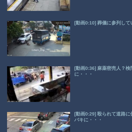
[動画0:10] 葬儀に参列
[動画0:36] 麻薬密売人
に・・・
[動画0:29] 殴られて
バキに・・・