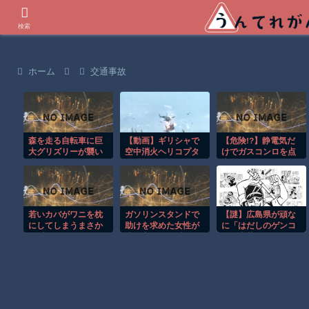
世界の衝撃動画などを紹介
検索
ホーム
交通事故
森を走る自転車に巨
【動画】ギリシャで
【危険!?】静電気だ
大グリズリーが襲い
空中消火ヘリコプタ
けでガスコンロを点
掛かる恐怖のGoPro
ー2機が衝突してしま
火…
映像！！
う事故。
若いカバがワニを枕
ガソリンスタンドで
【謎】広島県が頑な
にしてしまうまさか
助けを求めた女性が
に「はだしのゲンコ
の瞬間！！
連れ去られる瞬
ラボ喫茶」をやらな
間！！
い理由