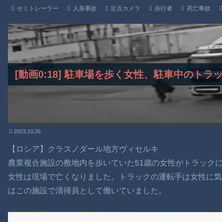
セミトレーラー
人身事故
定点カメラ
歩行者
死亡事故
[動画0:18] 駐車場を歩く女性、駐車中のト
2023.10.26
【ロシア】クラスノダール地方ヴィセルキ
農業複合施設の敷地内を歩いていた51歳の女性がトラック
女性は現場で亡くなりました。トラックの運転手は女性に気
はこの施設で清掃員として働いていました。