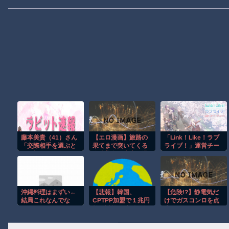
藤本美貴（41）さん
【エロ漫画】旅路の
「Link！Like！ラブ
「交際相手を選ぶと
果てまで突いてくる
ライブ！」運営チー
きは顔は二の次、イ
眼鏡美女と中出し温
ムです。
ケメンってつまらな
泉旅行
い」
沖縄料理はまずい←
【悲報】韓国、
【危険!?】静電気だ
結局これなんでな
CPTPP加盟で１兆円
けでガスコンロを点
ん？
効果試算も”福島問
火…
題”が立ちはだかる