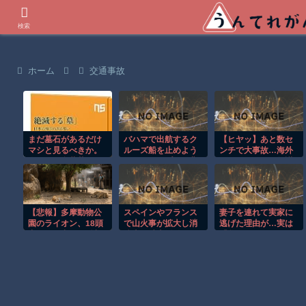
世界の衝撃動画などを紹介
検索
ホーム
交通事故
まだ墓石があるだけ
バハマで出航するク
【ヒヤッ】あと数セ
マシと見るべきか。
ルーズ船を止めよう
ンチで大事故…海外
今はもう合葬墓ばか
とするカップルの悲
サイクリストの無謀
り
劇！！
すぎる走りがレベチ
ｗ
【悲報】多摩動物公
スペインやフランス
妻子を連れて実家に
園のライオン、18頭
で山火事が拡大し消
逃げた理由が…実は
中10頭が相次ぎ体調
防士が消火活動！！
「父と兄」がまさか
不良、3頭死亡 猛暑
の犯罪者で修羅場
の影響か「想定して
に！?
いな