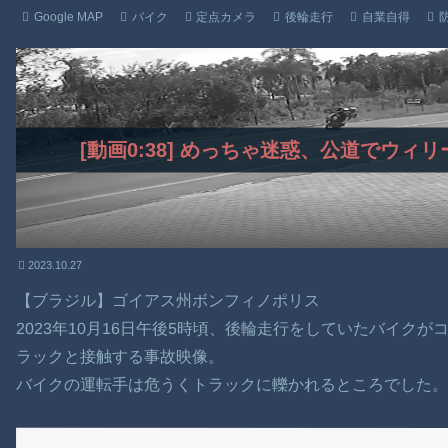
Google MAP
バイク
定点カメラ
後輪走行
自業自得
[動画0:38] めっちゃ迷惑、公道でウ
2023.10.27
【ブラジル】ゴイアス州ボンフィノポリス
2023年10月16日午後5時頃、後輪走行をしていたバイク
ラックと接触する事故映像。
バイクの運転手は危うくトラックに轢かれるところでした。