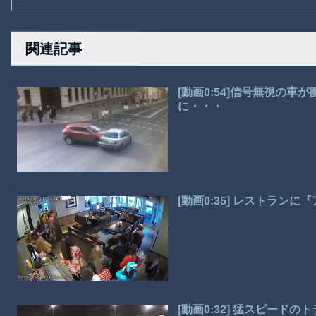
関連記事
[動画0:54]信号無視の
に・・・
[動画0:35] レストラン
[動画0:32] 猛スピード