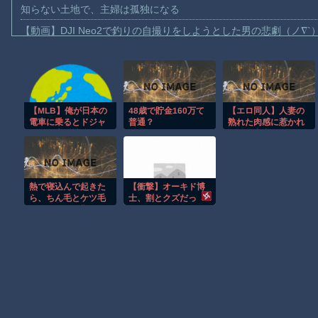
知らない土地で、主婦は孤独になる
【動画】DJI Neo2で釣りの自撮りをしようとした男の悲劇（ノ∇`
【動画】タイのティパンコーン王子が日本人女性とデートか？
お前らがメイドイン韓国で認めてるもの 「キムチ」あと3つは？
AmazonのアツさMax！心も踊る「マンガ毎週末セール（50%還
【MLB】俺が日本の
48歳で貯金160万て
【エロ同人】人妻の
【動画】これはお見事。中国重慶市で珍しい事故が撮影される。
電車に乗るとドジャ
普通？
熟れた肉感に惹かれ
【画像】十二支合体！！ところでその前足、猫じゃね？
ースが大型補強する
た男が中出しとフェ
んだが → 「そのまま
ラで奪われる背徳的
【動画】ロシア軍のドローンをネット発射装置で撃墜するウクラ
電車に乗り続けろ」
夜、巨乳の寝取られ
「日本に引っ越させ
が加速する話ｗ
【動画】逃げる判断はやっ！埼玉でスマホ運転のプリウスに当て
るためのクラファン
熱で寝込んで起きた
【衝撃】オーキド博
を立ち上げようぜ」
渡邊渚さん「私がPTSDと診断された当時、世間はまだPTSDと
ら、ちん毛とケツ毛
士、割とクズだっ
がツルツルに剃られ
た・・・・・
【朗報】Amazon、汗が飛び散る灼熱の「マンガ毎週末セール（5
ていた衝撃の話
Powered by livedoor 相互RSS