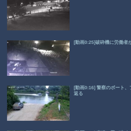
[動画0:25]破砕機に労
[動画0:16] 警察のボ
返る