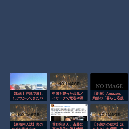
【動画】沖縄で激し
中国を襲った台風メ
【朗報】Amazon、
くぶつかってきたバ
イサークで竜巻や洪
灼熱の「暮らし応援
イクに当て逃げされ
水被害が広がる！！
サマーSale」を開催
てしまうドラレコ。
中
【新着同人誌】夫の
菅野完さん、斎藤知
【予想外の結末】涼