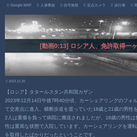
Google MAP
人身事故
信号無視
定点カメラ
歩行者
[動画0:13] ロシア人、免許取得
2023.12.20
【ロシア】タタールスタン共和国カザン
2023年12月14日午後7時40分頃、カーシェアリングの
て交差点に進入、横断歩道を渡っていた18歳と21歳の男性
2人は重傷を負って病院に搬送されましたが、18歳の男性は
性は重篤な状態で入院しています。カーシェアリングを運転
を取得したばかりだったということです。