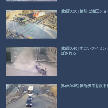
[動画0:10] 踏切に油圧
[動画0:40] すごいタ
ばされる
[動画0:35] 横断歩道を