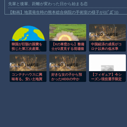
先輩と後輩、距離が変わった日から始まる恋
【動画】地震発生時の熊本総合病院の手術室の様子が(((ﾟДﾟ)))
【動画】野菜売りのおじさんにドローンを特攻させるおそロシア
【動画】首都高で4tトラックが原因の玉突き事故に巻き込まれた
【朗報】大人気漫画「GANTZ」がAmazonでなんと全巻100円ｗ
韓国が巨額の国費を
【Xの車窓から】整備
中国経済の成長がコ
【動画】サッカーの試合中の落雷で選手1人が死亡、12人が負傷し
投じた第三次産業、
士が2度見する現場猫
ロナ以来の低水準
まだ墓石があるだけマシと見るべきか。今はもう合葬墓ばかり
全数分析によって悲
案件 ほか
に…内需低迷と二極
惨すぎる結果が出て
化で懸念される日本
【動画】名古屋栄で不良外人が警察官を突き飛ばす。逮捕しろや
しまった模様
企業の明暗 [7/30]
【動画】新型のさすまた、限界突破ｗｗｗｗｗｗ
コンテナハウスに興
好きな女の子から預
【フィギュア】今シ
【謎】広島県が頑なに「はだしのゲンコラボ喫茶」をやらない理
味有る。安い土地買
かったHDDの中か
ーズン現役選手限定
ってコンテナ置けば
ら、とんでもないモ
雑談トピ
ヒロインが死ぬアニメって四月は君の嘘くらいしかないような
賃貸より安上がりで
ノを発見してしまっ
良くね？www
た
Powered by livedoor 相互RSS