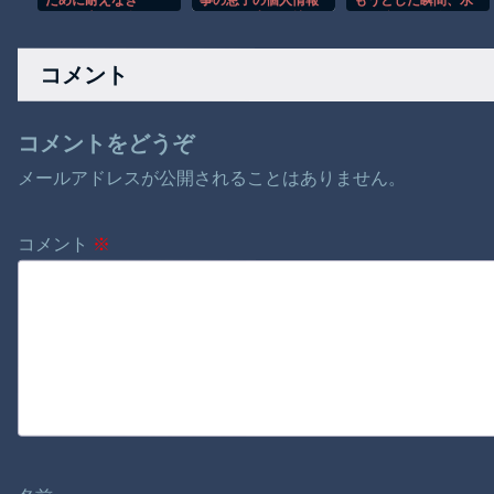
ために耐えなき
事の息子の個人情報
もうとした瞬間、水
ゃ。〜夫の借金のカ
をバラし虐めを煽る
圧が強すぎて吹っ飛
タに先輩に売られて
「嫌なら知事を辞め
んだｗ
エッチなコスプレで
ろ」
コメント
中#8230;
コメントをどうぞ
メールアドレスが公開されることはありません。
コメント
※