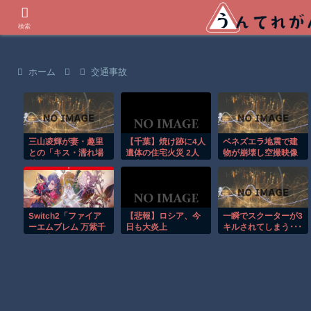
世界の衝撃動画などを紹介
検索
ホーム
交通事故
三山凌輝が妻・趣里
【千葉】焼け跡に4人
ベネズエラ地震で建
との「キス・濡れ場
遺体の住宅火災 2人
物が崩壊し空撮映像
禁止ルール」を破っ
は半年以上前に死亡
に被害の大きさが映
て既婚の元宝塚女
か 八街市
る。
優・花乃まりあと連
日密会《直撃後にも
ホテルへ…》
Switch2「ファイア
【悲報】ロシア、今
一瞬でスクーターが3
ーエムブレム 万紫千
日も大炎上
キルされてしまう･･･
紅」容量は29.5GB！
任天堂ゲーまでｽﾄﾚｰ
ｼﾞ馬鹿食