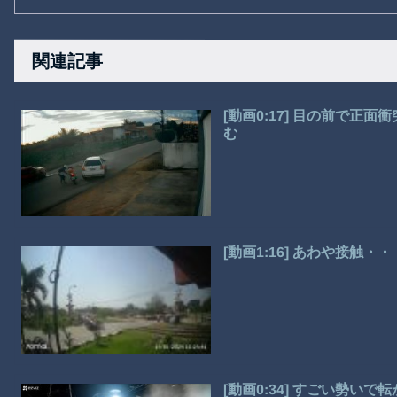
関連記事
[動画0:17] 目の前で
む
[動画1:16] あわや接触
[動画0:34] すごい勢い