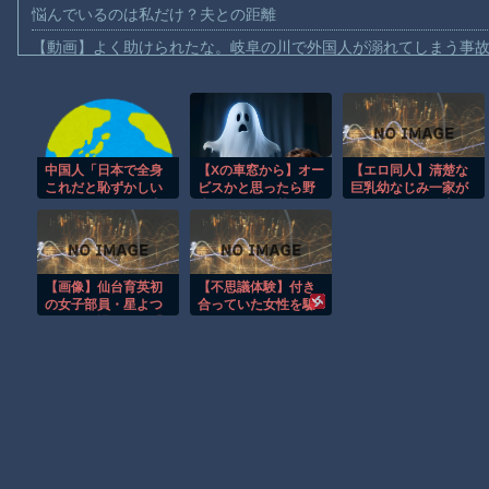
悩んでいるのは私だけ？夫との距離
【動画】よく助けられたな。岐阜の川で外国人が溺れてしまう事
渡邊渚さん「私がPTSDと診断された当時、世間はまだPTSDと
【動画】自動ドアの仕組みを理解した富山のツバメが賢い。
【朗報】Amazon、汗が飛び散る灼熱の「マンガ毎週末セール（5
中国人「日本で全身
【Xの車窓から】オー
【エロ同人】清楚な
【動画】高速道路を走行中の車からリアガラスが飛んでくる事故(ﾟo
これだと恥ずかしい
ビスかと思ったら野
巨乳幼なじみ一家が
子供向け漫画、謎の闇の大会に参加しがち問題
思いをする？」 中
生の炊飯器で草 ほ
四人そろって俺専用
国人「全く問題な
か
メス穴になっちゃっ
【動画】ロシアの空挺兵、パラシュートが開かずに墜落してしま
い」「誰も気にしな
た！2
いから自信をもっ
【動画】両方馬鹿（笑）ミニストップでトラックと衝突したドラレ
て」
【画像】仙台育英初
【不思議体験】付き
【朗報】大人気漫画「GANTZ」がAmazonでなんと全巻100円ｗ
の女子部員・星よつ
合っていた女性を騙
はさんに課された「3
して・・・。
まだ墓石があるだけマシと見るべきか。今はもう合葬墓ばかり
つの入部条件」がガ
チすぎるｗｗｗｗｗ
ｗｗｗｗｗ
Powered by livedoor 相互RSS