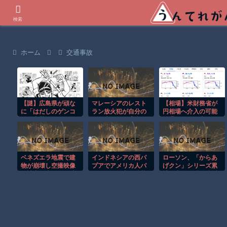
世界の衝撃動画などを紹介
検索
ホーム
交通事故
【謎】広島県が頑な
マレーシアのレスト
【相場】米財務省が
に「はだしのゲンコ
ラン放火犯が自分の
円相場へ介入の可能
ラボ喫茶」をやらな
足に火をつけ逃走す
性通知か 日本は再
い理由
る瞬間！！
度実弾介入の可能性
ベネズエラ地震で建
インドネシアの西パ
ローソン、「からあ
物が崩壊し空撮映像
プアでアメリカ人パ
げクン」シリーズ累
に被害の大きさが映
イロット殺害を武装
計販売数50億食突破
る。
組織が主張。
を発表 並べると100
万キロ、地球25周分
と計算