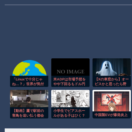
「Linuxで十分じゃ
米ADPは市場予想を
【Xの車窓から】オー
ね…？」世界が気付
やや下回るもドル円
ビスかと思ったら野
き始める Linuxの市
に大きな値動きなし
生の炊飯器で草 ほ
場シェアが初めて
米イラン情勢はさら
か
10%超える
に停戦期待高まるイ
Windows窮地 [8/6]
ンフレ懸念後退で金
上昇
【動画】鷹で駅前の
小学生でピアスホー
中国製EVが爆発炎上
害鳥を追い払う都会
ルがある子はひく？
の鷹匠が格好いいｗ
ｗｗｗ