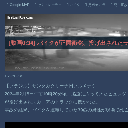
Google MAP
セミトレーラー
バイク
定点カメラ
死亡事故
[動画0:34] バイクが正面衝突、投げ出され
2024.02.09
【ブラジル】サンタカタリーナ州ブルメナウ
2024年2月6日午前10時20分頃、脇道に入ってきたヒュン
が投げ出されスカニアのトラックに轢かれた。
事故の結果、バイクを運転していた39歳の男性が現場で死