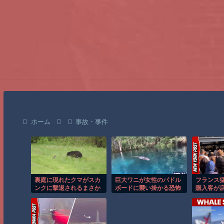
ホーム
事故・事件
裏庭に現れたクマがスカ
巨大ワニが女性のパドル
フランス
ンクに撃退されるまさか
ボードに襲い掛かる恐怖
購入客が
の瞬間！！
の瞬間！！
し殺到！