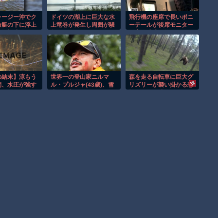
ャージー沖でク
ドイツの湖上に巨大な水
飛行機の座席で長いポニ
防艇の下に浮上
上竜巻が発生し周囲が騒
ーテールが後席モニター
む衝撃映像！！
然！！
を塞ぐ迷惑行為！！
の結末】涼もう
世界一の登山家ニルマ
森を走る自転車に巨大グ
間、水圧が強す
ル・プルジャ(43歳)、雪
リズリーが襲い掛かる恐
飛んだｗ
崩で死亡
怖のGoPro映像！！