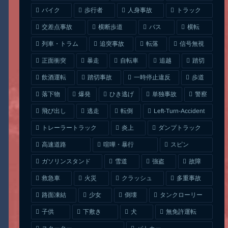
人身事故
トラック
バイク
歩行者
交差点事故
横断歩道
バス
横転
列車・トラム
追突事故
信号無視
転落
正面衝突
自転車
暴走
追越
踏切
一時停止違反
飲酒運転
踏切事故
歩道
ひき逃げ
単独事故
落下物
爆発
警察
Left-Turn-Accident
飛び出し
逃走
転倒
トレーラートラック
ダンプトラック
炎上
喧嘩・暴行
高速道路
スピン
ガソリンスタンド
雪道
強盗
故障
クラッシュ
多重事故
救急車
火災
タンクローリー
路面凍結
少女
倒壊
無免許運転
下敷き
子供
犬