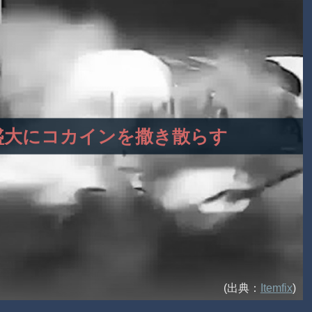
官、盛大にコカインを撒き散らす
(出典：
Itemfix
)