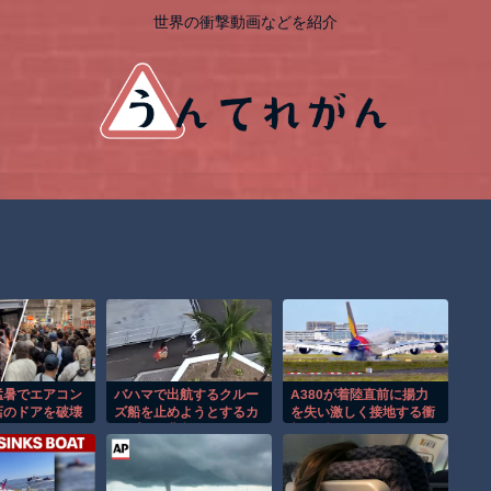
世界の衝撃動画などを紹介
猛暑でエアコン
バハマで出航するクルー
A380が着陸直前に揚力
店のドアを破壊
ズ船を止めようとするカ
を失い激しく接地する衝
！
ップルの悲劇！！
撃の瞬間！！