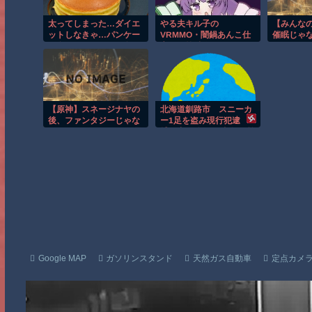
太ってしまった…ダイエ
やる夫キル子の
【みんな
ットしなきゃ…パンケー
VRMMO・闇鍋あんこ仕
催眠じゃ
キ食べたい…でも、食べ
立て 第5話
こ」なの
たら太るよな…でも、今
『さいみ
日だけは…いや、ダメ
だ…でも、頑張ったし
な…
【原神】スネージナヤの
北海道釧路市 スニーカ
後、ファンタジーじゃな
ー1足を盗み現行犯逮
くてSFになったらどう思
捕 中国籍の50歳女、所
う？
持金は4万円「後でお金
を払えば許されると思っ
た」[8/7]
Google MAP
ガソリンスタンド
天然ガス自動車
定点カメ