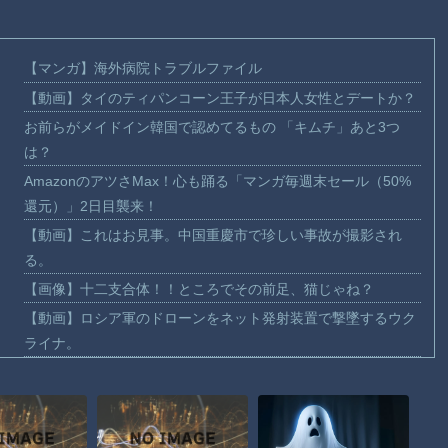
【マンガ】海外病院トラブルファイル
【動画】タイのティパンコーン王子が日本人女性とデートか？
お前らがメイドイン韓国で認めてるもの 「キムチ」あと3つ
は？
AmazonのアツさMax！心も踊る「マンガ毎週末セール（50%
還元）」2日目襲来！
【動画】これはお見事。中国重慶市で珍しい事故が撮影され
る。
【画像】十二支合体！！ところでその前足、猫じゃね？
【動画】ロシア軍のドローンをネット発射装置で撃墜するウク
ライナ。
【動画】逃げる判断はやっ！埼玉でスマホ運転のプリウスに当
て逃げされる車載。
【動画】よく助けられたな。岐阜の川で外国人が溺れてしまう