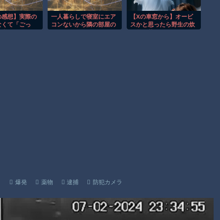
事故。
渡邊渚さん「私がPTSDと診断された当時、世間はまだPTSDと
の感想】実際の
一人暮らしで寝室にエア
【Xの車窓から】オービ
なくて「ごっ
コンないから隣の部屋の
スかと思ったら野生の炊
いう言葉は浸透されていませんでした」
が逆にいい！
エアコンつけてる
飯器で草 ほか
んごっこ。』
【朗報】Amazon、汗が飛び散る灼熱の「マンガ毎週末セール
（50%還元）」を開催！
Powered by livedoor 相互RSS
ラ
爆発
薬物
逮捕
防犯カメラ