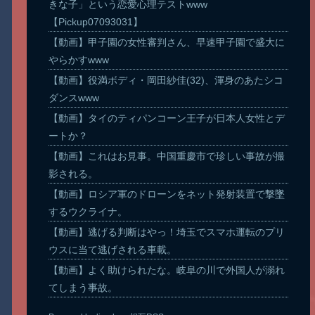
きな子」という恋愛心理テストwww
【Pickup07093031】
【動画】甲子園の女性審判さん、早速甲子園で盛大に
やらかすwww
【動画】役満ボディ・岡田紗佳(32)、渾身のあたシコ
ダンスwww
【動画】タイのティパンコーン王子が日本人女性とデ
ートか？
【動画】これはお見事。中国重慶市で珍しい事故が撮
影される。
【動画】ロシア軍のドローンをネット発射装置で撃墜
するウクライナ。
【動画】逃げる判断はやっ！埼玉でスマホ運転のプリ
ウスに当て逃げされる車載。
【動画】よく助けられたな。岐阜の川で外国人が溺れ
てしまう事故。