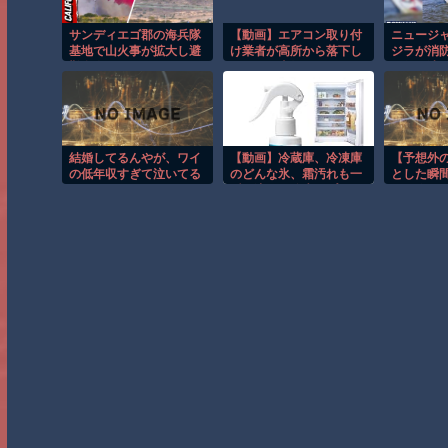
サンディエゴ郡の海兵隊
【動画】エアコン取り付
ニュージ
基地で山火事が拡大し避
け業者が高所から落下し
ジラが消
難命令！！
てしまう事故。
し船が沈
結婚してるんやが、ワイ
【動画】冷蔵庫、冷凍庫
【予想外
の低年収すぎて泣いてる
のどんな氷、霜汚れも一
とした瞬
瞬で溶かす除氷スプレー
ぎて吹っ
発売！