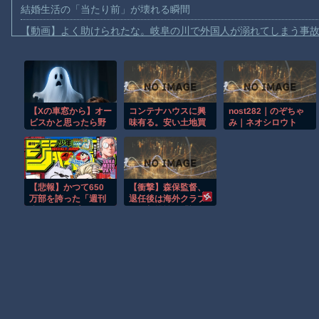
結婚生活の「当たり前」が壊れる瞬間
【動画】よく助けられたな。岐阜の川で外国人が溺れてしまう事
渡邊渚さん「私がPTSDと診断された当時、世間はまだPTSDと
【動画】自動ドアの仕組みを理解した富山のツバメが賢い。
【朗報】Amazon、汗が飛び散る灼熱の「マンガ毎週末セール（5
【Xの車窓から】オー
コンテナハウスに興
nost282｜のぞちゃ
【動画】高速道路を走行中の車からリアガラスが飛んでくる事故(ﾟo
ビスかと思ったら野
味有る。安い土地買
み｜ネオシロウト
子供向け漫画、謎の闇の大会に参加しがち問題
生の炊飯器で草 ほ
ってコンテナ置けば
か
賃貸より安上がりで
【動画】ロシアの空挺兵、パラシュートが開かずに墜落してしま
良くね？www
【動画】両方馬鹿（笑）ミニストップでトラックと衝突したドラレ
【悲報】かつて650
【衝撃】森保監督、
【朗報】大人気漫画「GANTZ」がAmazonでなんと全巻100円ｗ
万部を誇った「週刊
退任後は海外クラブ
少年ジャンプ」、つ
の監督挑戦？「視野
まだ墓石があるだけマシと見るべきか。今はもう合葬墓ばかり
いに発行部数が100
には入れています」
万部を割る・・・
Powered by livedoor 相互RSS