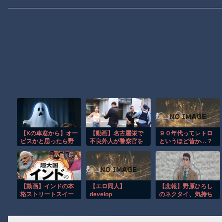
【Xの車窓から】オー
【動画】名古屋栄で
９０年代ってレトロ
ビスかと思ったら野
不良外人が警察官を
というほど昔か…？
生の炊飯器で草 ほ
突き飛ばす。逮捕し
か
ろやｗｗｗ
【動画】インドの本
【エロ同人】
【悲報】野原ひろし
格ストリートスイー
develop
のネクタイ、気持ち
ツ、これはマジで美
悪いｗｗｗｗｗｗｗ
味そうな雰囲気
ｗｗｗｗｗｗｗｗｗ
ｗｗｗ