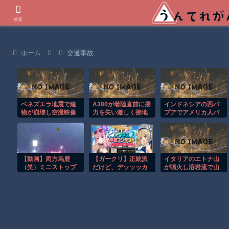
世界の衝撃動画などを紹介
検索
ホーム
交通事故
ベネズエラ地震で建
A380が着陸直前に揚
インドネシアの西パ
物が崩壊し空撮映像
力を失い激しく接地
プアでアメリカ人パ
に被害の大きさが映
する衝撃の瞬間！！
イロット殺害を武装
る。
組織が主張。
【動画】両方馬鹿
【ガークリ】正統派
イタリアのエトナ山
（笑）ミニストップ
だけど、デッッッカ
が噴火し溶岩流で山
でトラックと衝突し
って感じの水着のマ
肌がオレンジに染ま
たドラレコが（ノ
ネ、ラファエ口、セ
る！！
∇`）
ッシュウへの反
応！！！