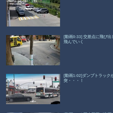
[動画0:33] 交差点に
飛んでいく
[動画1:02]ダンプトラ
突・・・！