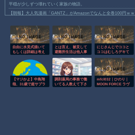
平穏が少しずつ壊れていく家族の物語。
【朗報】大人気漫画「GANTZ」がAmazonでなんと全巻100円ｗ
【動画】サッカーの試合中の落雷で選手1人が死亡、12人が負傷し
まだ墓石があるだけマシと見るべきか。今はもう合葬墓ばかり
【動画】名古屋栄で不良外人が警察官を突き飛ばす。逮捕しろや
自由に水見式描いて
とは言え、被災して
にじさんじでココと
【動画】新型のさすまた、限界突破ｗｗｗｗｗｗ
もしくは詳細は考え
避難所生活は他人事
ココはむしろデキて
【話題】河内長野市で警官が包丁男に発砲したシーンのモザ無し
ず念能力名だけ捏造
ではない。どうやっ
てくれっ！って思う
して描いて
て少しでも快適に過
二人
【動画】メキシコのインフルエンサー、ライブ配信中に襲撃され
ごすか？高市段ボー
ル
【動画】仲間に花火を水平撃ちしようとして障害を負ったかもし
【マジかよ】中島翔
調剤薬局の事務で働
mfcl032｜ひのり｜
【謎】広島県が頑なに「はだしのゲンコラボ喫茶」をやらない理
哉、31歳で超サプラ
いてる人教えて下さ
MOON FORCE ラヴ
イズ海外復帰へ!!!!!!
い！
ヒロインが死ぬアニメって四月は君の嘘くらいしかないような
Powered by livedoor 相互RSS