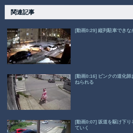
関連記事
[動画0:29] 縦列駐車で
[動画0:16] ピンクの
ねられる
[動画0:07] 坂道を駆
ていく