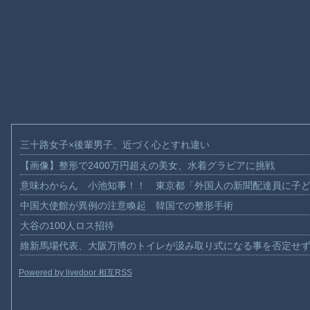
三十路女子×後輩男子、近づく心とすれ違い
【画像】整形で2400万円超えの美女、水着グラビアに挑戦
意味わからん 小池知事！！ 東京都「外国人の新聞配達員に子
中国大使館が異例の注意喚起 韓国での整形手術
大谷の100人ロス招待
維新馬場代表、大阪万博のトイレが汲み取り式になる事を否定せ
Powered by livedoor 相互RSS