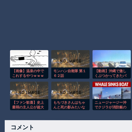
【画像】温泉の中で
モンハン自衛隊 第１
【動画】沖縄で激し
これするやつｗｗｗ
６２話
くぶつかってきたバ
ｗｗｗｗｗｗｗｗｗ
イクに当て逃げされ
ｗｗｗｗｗｗｗｗｗ
てしまうドラレコ。
ｗｗｗｗｗｗｗｗｗ
ｗｗ
【ファン歓喜】史上
もちづきさんはちゃ
ニュージャージー沖
最弱の主人公が超大
んと死の影みたいな
でクジラが消防艇の
作映画に!? スペラン
の描いてるからまあ
下に浮上し船が沈む
カー愛が凄すぎたｗ
真似するやつは自己
衝撃映像！！
責任だわ
コメント