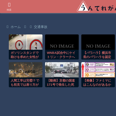
世界の衝撃動画などを紹介
検索
ホーム
交通事故
ガソリンスタンドで
WNBA試合中にケイ
【パワハラ】横浜市
助けを求めた女性が
トリン・クラークへ
長のパワハラを認定
連れ去られる瞬
接触し場内が騒
第三者調査「人事権
間！！
然！！
背景とした職員支
配」
人間工学は完璧!? で
【動画】京都の国道
【画像】ファミマに
も初見では座り方が
171号で発生した死
はこんなのがあるか
分からなそうな椅子
亡事故を記録したド
らスタッフの名札を
がこちらｗ
ライブレコーダー。
よく見よう