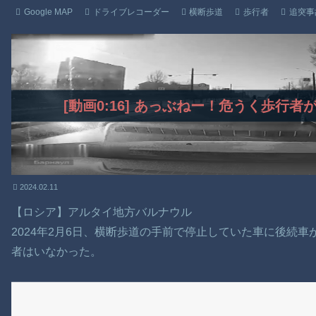
Google MAP
ドライブレコーダー
横断歩道
歩行者
追突事
[動画0:16] あっぶねー！危うく歩行
2024.02.11
【ロシア】アルタイ地方バルナウル
2024年2月6日、横断歩道の手前で停止していた車に後続
者はいなかった。