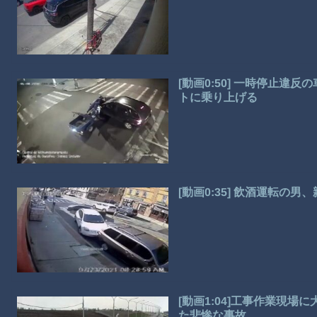
[動画0:50] 一時停止
トに乗り上げる
[動画0:35] 飲酒運転の
[動画1:04]工事作業現
た悲惨な事故