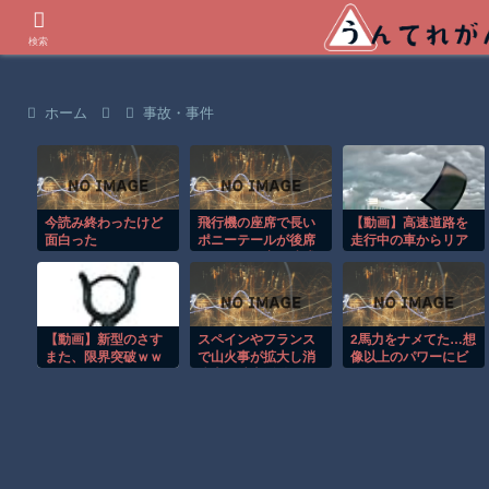
世界の衝撃動画などを紹介
検索
ホーム
事故・事件
今読み終わったけど
飛行機の座席で長い
【動画】高速道路を
面白った
ポニーテールが後席
走行中の車からリア
モニターを塞ぐ迷惑
ガラスが飛んでくる
行為！！
事故(ﾟoﾟ)
【動画】新型のさす
スペインやフランス
2馬力をナメてた…想
また、限界突破ｗｗ
で山火事が拡大し消
像以上のパワーにビ
ｗｗｗｗ
防士が消火活動！！
ビったｗ