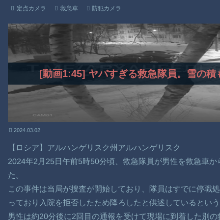
定点カメラ
救急車
防犯カメラ
[動画1:45] ヤバすぎる救急隊員。雪
2024.03.02
【ロシア】アルハンゲリスク州アルハンゲリスク
2024年2月25日午前5時50分頃、救急隊員が男性を救急
た。
この事件は当局が捜査が開始しており、隊員はすでに停職
っており入院を拒否したため降ろしたと供述しているという
男性は約20分後に2回目の通報を受けて現場に到着した別