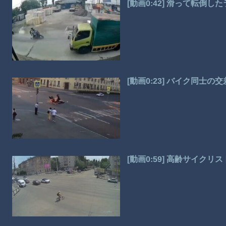
[動画0:42] 滑って転倒
[動画0:23] バイク同士
[動画0:59] 高齢サイク