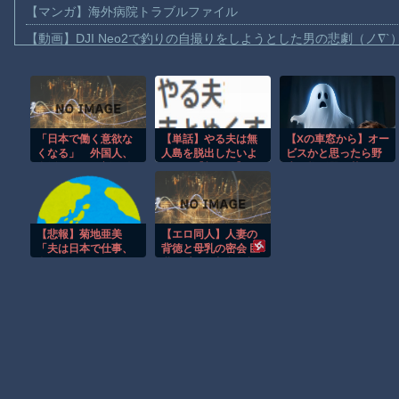
【マンガ】海外病院トラブルファイル
【動画】DJI Neo2で釣りの自撮りをしようとした男の悲劇（ノ∇`
【動画】タイのティパンコーン王子が日本人女性とデートか？
お前らがメイドイン韓国で認めてるもの 「キムチ」あと3つは？
AmazonのアツさMax！心も踊る「マンガ毎週末セール（50%還
「日本で働く意欲な
【単話】やる夫は無
【Xの車窓から】オー
【動画】これはお見事。中国重慶市で珍しい事故が撮影される。
くなる」 外国人、
人島を脱出したいよ
ビスかと思ったら野
【画像】十二支合体！！ところでその前足、猫じゃね？
自活できても新要件
うです【朝それ】
生の炊飯器で草 ほ
「届かない」…永住
か
【動画】ロシア軍のドローンをネット発射装置で撃墜するウクラ
許可厳格化で「日本
離れ」か
【動画】逃げる判断はやっ！埼玉でスマホ運転のプリウスに当て
【悲報】菊地亜美
【エロ同人】人妻の
渡邊渚さん「私がPTSDと診断された当時、世間はまだPTSDと
「夫は日本で仕事、
背徳と母乳の密会 巨
私と子供はマレーシ
乳を愛でる叔父の視
【朗報】Amazon、汗が飛び散る灼熱の「マンガ毎週末セール（5
ア、夫は毎月会いに
線と近親の息づく夜
来る」←これどう思
ｗ
う？
Powered by livedoor 相互RSS