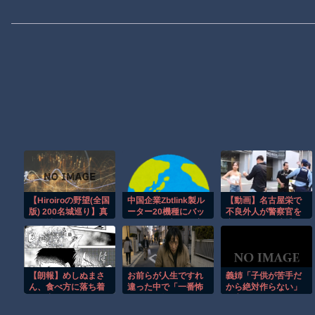
【Hiroiroの野望(全国
中国企業Zbtlink製ル
【動画】名古屋栄で
版) 200名城巡り】真
ーター20機種にバッ
不良外人が警察官を
夏の城廻りはもうこ
クドア、外部から完
突き飛ばす。逮捕し
りごり編
全制御のおそれ！
ろやｗｗｗ
【朗報】めしぬまさ
お前らが人生ですれ
義姉「子供が苦手だ
ん、食べ方に落ち着
違った中で「一番怖
から絶対作らない」
きが出る
かった人物」ｗｗｗ
と言っていたのに、
ｗｗｗｗｗｗ
私の妊娠が発覚する