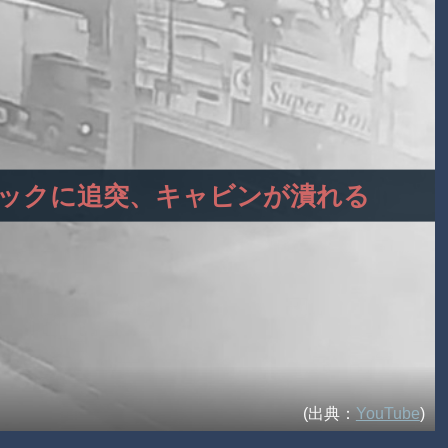
のトラックに追突、キャビンが潰れる
(出典：
YouTube
)