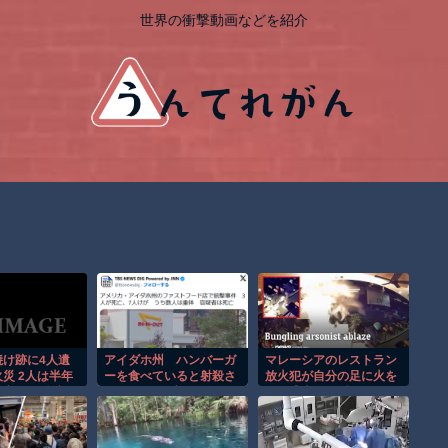
世界の衝撃動画などを紹介
焼け跡に4人遺
アイダホ州 ハンバーガ
マレーシアのレストラン
災 2人は半年
ーを食べていると射殺さ
放火犯が自分の足に火を
亡か 八街市
れる 3人死亡 7人負傷
つけ逃走する瞬間！！