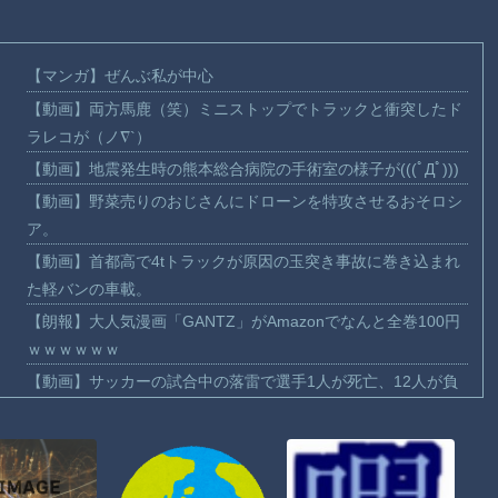
【マンガ】ぜんぶ私が中心
【動画】両方馬鹿（笑）ミニストップでトラックと衝突したド
ラレコが（ノ∇`）
【動画】地震発生時の熊本総合病院の手術室の様子が(((ﾟДﾟ)))
【動画】野菜売りのおじさんにドローンを特攻させるおそロシ
ア。
【動画】首都高で4tトラックが原因の玉突き事故に巻き込まれ
た軽バンの車載。
【朗報】大人気漫画「GANTZ」がAmazonでなんと全巻100円
ｗｗｗｗｗｗ
【動画】サッカーの試合中の落雷で選手1人が死亡、12人が負
傷した事故。
まだ墓石があるだけマシと見るべきか。今はもう合葬墓ばかり
【動画】新型のさすまた、限界突破ｗｗｗｗｗｗ