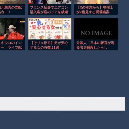
福元悠真の支配
フランス猛暑でエアコン
【Xの車窓から】整備士
発表！！
購入客が店のドアを破壊
が2度見する現場猫案
し殺到！！
件 ほか
メキシコのイン
【そりゃ沼る】男が安心
外国人「日本の警官が容
サー、ライブ配
する女の特徴 21選
疑者を射殺したらし
撃されて死亡。
い！」海外の反応。