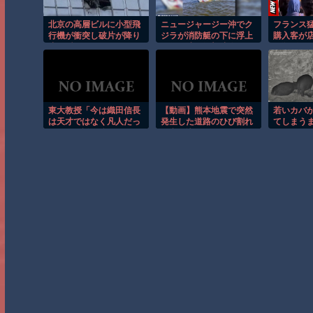
北京の高層ビルに小型飛
ニュージャージー沖でク
フランス
行機が衝突し破片が降り
ジラが消防艇の下に浮上
購入客が
注ぐ瞬間！！
し船が沈む衝撃映像！！
し殺到！
東大教授「今は織田信長
【動画】熊本地震で突然
若いカバ
は天才ではなく凡人だっ
発生した道路のひび割れ
てしまう
たという説が強いがそれ
に突っ込んでしまうセイ
間！！
は違うと思う」
コー運輸。