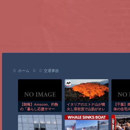
ホーム
交通事故
【朗報】Amazon、灼熱
イタリアのエトナ山が噴
【千葉】
の「暮らし応援サマー
火し溶岩流で山肌がオレ
体の住宅火
Sale」を開催中
ンジに染まる！！
以上前に死