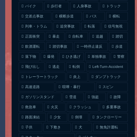
人身事故
トラック
バイク
歩行者
交差点事故
横断歩道
バス
横転
列車・トラム
追突事故
信号無視
転落
正面衝突
自転車
暴走
追越
踏切
一時停止違反
飲酒運転
踏切事故
歩道
ひき逃げ
単独事故
落下物
爆発
警察
Left-Turn-Accident
飛び出し
逃走
転倒
トレーラートラック
ダンプトラック
炎上
喧嘩・暴行
高速道路
スピン
ガソリンスタンド
雪道
強盗
故障
クラッシュ
多重事故
救急車
火災
タンクローリー
路面凍結
少女
倒壊
無免許運転
下敷き
子供
犬