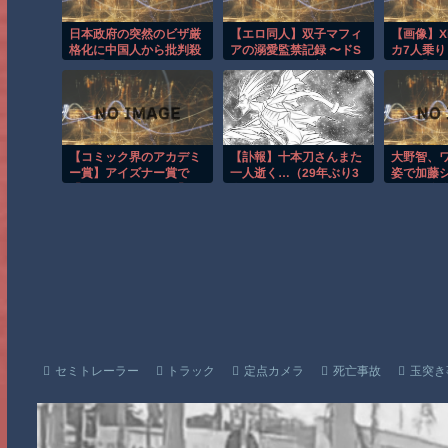
日本政府の突然のビザ厳
【エロ同人】双子マフィ
【画像】X
格化に中国人から批判殺
アの溺愛監禁記録 〜ドS
カ7人乗り
到。「もう鎖国しろ」
な双子による秘部とアナ
SUV「Sk
「あきれてモノ言えな
ルの二穴責め調教〜
表。バッテ
い」
積んだPH
【コミック界のアカデミ
【訃報】十本刀さんまた
大野智、
ー賞】アイズナー賞で
一人逝く…（29年ぶり3
姿で加藤
「マジンガーZ」や「デ
人目
スタに降
ビルマン」の永井豪さ
SNSでは
ん、 2024年に逝去され
た鳥山明さんが殿堂入
り。「Dr.スランプ」「ド
ラゴンボール」
セミトレーラー
トラック
定点カメラ
死亡事故
玉突き