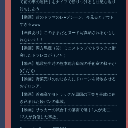
て前の車の運転手をナイフで斬りつけるも壮絶な返り
討ちにあう
【動画】昔のドラマのレ●プシーン、今見るとアウト
すぎるwww
【画像あり】このままだとヌード写真晒されるかもし
れない⇒！！
【動画】両方馬鹿（笑）ミニストップでトラックと衝
突したドラレコが（ノ∇`）
【動画】地震発生時の熊本総合病院の手術室の様子が
(((ﾟДﾟ)))
【動画】野菜売りのおじさんにドローンを特攻させる
おそロシア。
【動画】首都高で4tトラックが原因の玉突き事故に巻
き込まれた軽バンの車載。
【動画】サッカーの試合中の落雷で選手1人が死亡、
12人が負傷した事故。