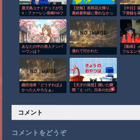
鹿児島ユナイテッドが元
【悲報】長岡花火帰り、
【中日】
V・ファーレン長崎FWフ
最終新幹線に乗れなかっ
下登録を
アンマ・デルガドを獲得
た124人の末路…
へ 2023年のJ2得点王
あなたの中の美人ナンバ
【動画】
連れて行かれた
ーワンは？
フルエン
信中に襲
織田信孝「どうすればよ
【天才の発想】開いた瞬
かったんやろなぁ」
間「えっ!?」日本の仕掛
け絵本が凄すぎたｗ
コメント
コメントをどうぞ