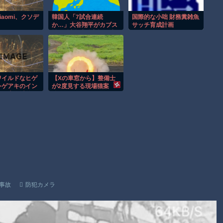
【謎】広島県が頑なに「はだしのゲンコラボ喫茶」をやらない
理由
iaomi、クソデ
韓国人「7試合連続
国際的な小咄 財務糞雑魚
か…」大谷翔平がカブス
サッチ育成計画
ヒロインが死ぬアニメって四月は君の嘘くらいしかないような
yNomad」を発
戦で7試合連続安打を達
リーを76kWh
成、鈴木誠也は7試合ぶ
EV。
り19号で4年連続20発に
Powered by livedoor 相互RSS
王手
ワイルドなヒゲ
【Xの車窓から】整備士
シゲアキのイン
が2度見する現場猫案
臨！本人以外の
件 ほか
初？【画像】
事故
防犯カメラ