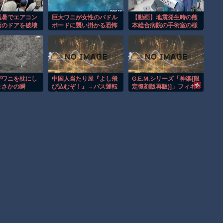
猛暑でエアコン
巨大ワニが女性のパドル
【動画】地震発生時の熊
店のドアを破壊
ボードに襲い掛かる恐怖
本総合病院の手術室の様
！
の瞬間！！
子が(((ﾟДﾟ)))
がワニを枕にし
中国人当たり屋『よし飛
G.E.M.シリーズ「神楽[限
まさかの瞬
び込むぞ！』→バス運転
定復刻版再販)]」フィギ
手の反応が強すぎて吹い
ュア
たｗ