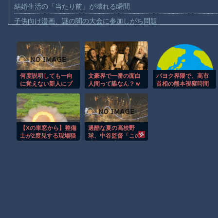
結婚生活の「当たり前」が壊れる瞬間
子供向け漫画、謎の闇の大会に参加しがち問題
【動画】ロシアの空挺兵、パラシュートが開かずに墜落してしま
【動画】両方馬鹿（笑）ミニストップでトラックと衝突したドラレ
【動画】地震発生時の熊本総合病院の手術室の様子が(((ﾟДﾟ)))
何度説明しても一向
文豪界で一番の面白
パヨク界隈で、高市
【動画】野菜売りのおじさんにドローンを特攻させるおそロシア
に覚えない新人にブ
人間って誰なん？ｗ
首相の熊本視察時間
【動画】首都高で4tトラックが原因の玉突き事故に巻き込まれた
チ切れそう！今教え
ｗｗｗｗ
がたった3分だったと
たばっかりの事を4回
いうデマが広まる
【朗報】大人気漫画「GANTZ」がAmazonでなんと全巻100円ｗ
連続で質問してくる
[8/4]
とかマジでどういう
まだ墓石があるだけマシと見るべきか。今はもう合葬墓ばかり
頭の構造してんの？
【Xの車窓から】整備
過酷な夏の高校野
【動画】新型のさすまた、限界突破ｗｗｗｗｗｗ
士が2度見する現場猫
球、中谷監督「この
案件 ほか
時期に野球するのヤ
【謎】広島県が頑なに「はだしのゲンコラボ喫茶」をやらない理
バくね？ｗｗｗ」
Powered by livedoor 相互RSS