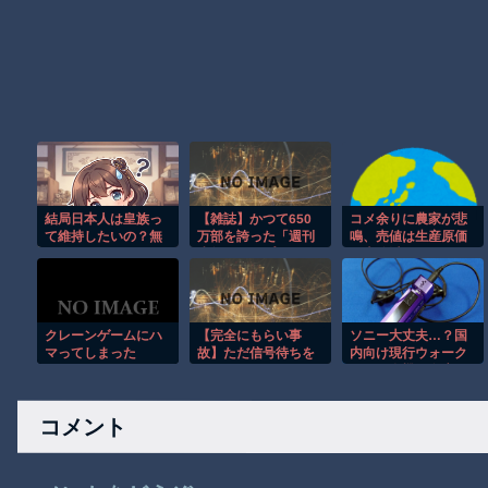
結局日本人は皇族っ
【雑誌】かつて650
コメ余りに農家が悲
て維持したいの？無
万部を誇った「週刊
鳴、売値は生産原価
くしたいの？
少年ジャンプ」、発
の半分以下に…コメ
行部数が初の100万
農家 「政府には何の
部割れ ピーク時の
期待もできない。高
４分の１にまで減少
市総理は何を考えて
いるのかな。分から
クレーンゲームにハ
【完全にもらい事
ソニー大丈夫…？国
ん。もう愛想尽かし
マってしまった
故】ただ信号待ちを
内向け現行ウォーク
た」[8/5]
していただけなの
マンが全機種在庫限
に…こんなの避けら
りに
れる!?
コメント