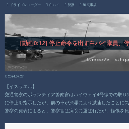
ドライブレコーダー
白バイ
警察
追突事故
[動画0:12] 停止命令を出す白バイ隊員
2024.07.27
【イスラエル】
交通警察のボランティア警察官はハイウェイ4号線での取り
に停止を指示したが、前の車が渋滞により減速したことに気
警察の発表によると、警察官は病院に運ばれたが、軽傷を負