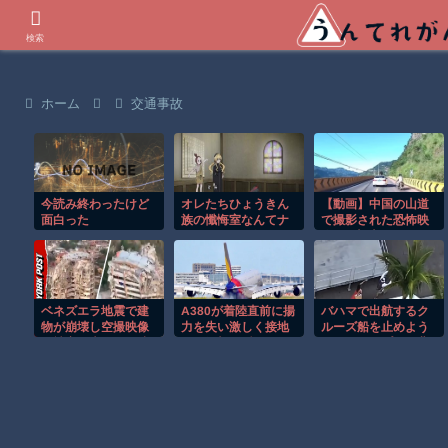
世界の衝撃動画などを紹介
検索
ホーム
交通事故
今読み終わったけど
オレたちひょうきん
【動画】中国の山道
面白った
族の懺悔室なんてナ
で撮影された恐怖映
ウなヤングは知らん
像が(((ﾟДﾟ)))
だろ
ベネズエラ地震で建
A380が着陸直前に揚
バハマで出航するク
物が崩壊し空撮映像
力を失い激しく接地
ルーズ船を止めよう
に被害の大きさが映
する衝撃の瞬間！！
とするカップルの悲
る。
劇！！