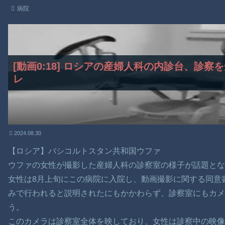
病院
[動画0:18] ロシアの産婦人科の内診台、診
レ
2024.08.30
【ロシア】バシコルトスタン共和国ウファ
ウファの女性が撮影した産婦人科の診察室の様子が話題と
女性は8月上旬にこの病院に入院し、動画撮影に関する同意
みで行われると説明されたにもかかわらず、診察室にもカ
う。
このカメラは診察室全体を映しており、女性は診察中の映