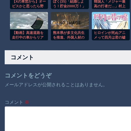
【Xの車窓から】オー
ぼく(35)「結婚しよ
韓国人「メジャー最
ビスかと思ったら野
う！貯金2000万！」
高の打者だ…」村上
生の炊飯器で草 ほ
かの(33)「おっけ！
宗隆が高速球への対
か
貯金は…」⇒結果ｗ
応で世界トップレベ
ｗｗｗｗｗｗｗｗｗ
ルの打者たちを上回
ｗｗ
る、速球OPS1.249で
ランク1位に浮上
【動画】高速道路を
熊本県が多文化共生
ヒロインが死ぬアニ
走行中の車からリア
を推進、外国人材の
メって四月は君の嘘
ガラスが飛んでくる
さらなる受け入れ念
くらいしかないよう
事故(ﾟoﾟ)
頭に…「多文化共生
な
推進員」配置し生活
コメント
ルール周知
コメントをどうぞ
メールアドレスが公開されることはありません。
コメント
※