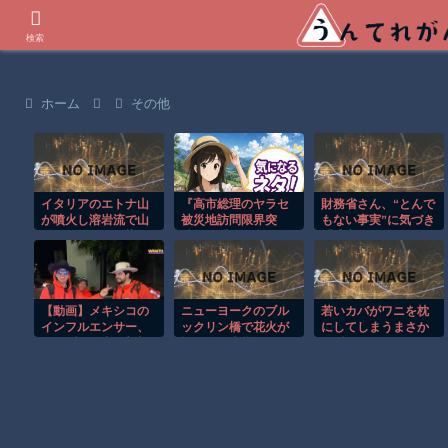
世界の衝撃動画などを紹介
検索
ホーム
その他
イタリアのエトナ山
『高市総理のヤラセ
財務省さん、“とんで
が噴火し溶岩流で山
被災地訪問限界突
もない事実”に気づき
肌がオレンジに染ま
破』と『ドカ食いダ
「逃亡開始
る！！
イスキ！ もちづきさ
wwwww」
ん､アニメ化決定！』
ほか 8/5 ネタ
【動画】メキシコの
ニューヨークのブル
若いカバがワニを枕
インフルエンサー、
ックリン橋で花火が
にしてしまうまさか
ライブ配信中に襲撃
誤作動し火災発
の瞬間！！
されて死亡。
生！！