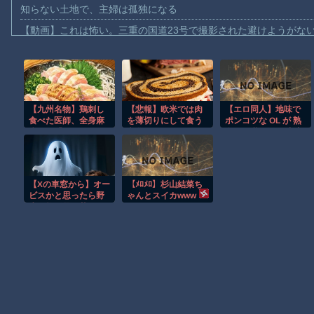
知らない土地で、主婦は孤独になる
【動画】これは怖い。三重の国道23号で撮影された避けようがな
【動画】バイクの少年を無理やり止めるパトカーが怖いｗｗｗｗ
【動画】世界一過酷なオフロードレースのコース設計が絶対にお
【悲報】テレ東の若手女子アナ「国民が勝手に我々取材陣にカメ
ｗｗｗｗ
【九州名物】鶏刺し
【悲報】欧米では肉
【エロ同人】地味で
食べた医師、全身麻
を薄切りにして食う
ポンコツな OL が 熟
【珍事】サッカーの試合が原因で交通事故が起きてしまう。
痺へ…「死んだほう
文化はないｗｗｗｗ
女の巨乳に溺れ 中出
が良かったと思って
ｗｗｗｗｗｗ
しとフェラの快感に
【動画】急病人？横須賀の国道16号でおかしな事故が撮影される
いた」
身を任せる夜 |！！
Amazon「マンガ毎週末セール（50%還元）」アツいスポーツマ
【Xの車窓から】オー
【ﾒﾛﾒﾛ】杉山結菜ち
【動画】ビッグフットの正体が判明
ビスかと思ったら野
ゃんとスイカwww
生の炊飯器で草 ほ
お前らがメイドイン韓国で認めてるもの 「キムチ」あと3つは？
か
AmazonのアツさMax！心も踊る「マンガ毎週末セール（50%還
Powered by livedoor 相互RSS