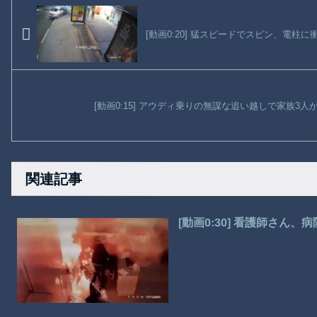
[動画0:20] 猛スピードでスピン、電柱
[動画0:15] アウディ乗りの無謀な追い越しで家族3
関連記事
[動画0:30] 看護師さん