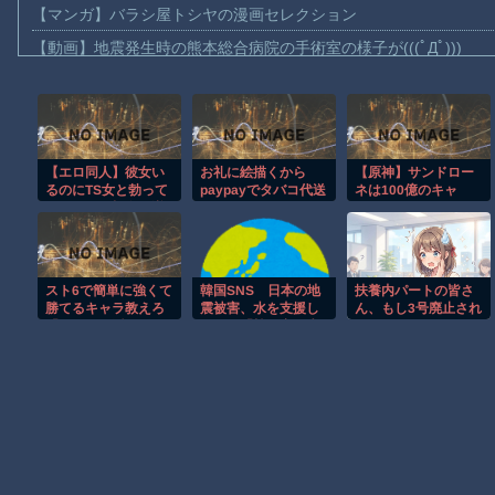
【マンガ】バラシ屋トシヤの漫画セレクション
【動画】地震発生時の熊本総合病院の手術室の様子が(((ﾟДﾟ)))
【動画】野菜売りのおじさんにドローンを特攻させるおそロシア
【動画】首都高で4tトラックが原因の玉突き事故に巻き込まれた
【朗報】大人気漫画「GANTZ」がAmazonでなんと全巻100円ｗ
【エロ同人】彼女い
お礼に絵描くから
【原神】サンドロー
【動画】サッカーの試合中の落雷で選手1人が死亡、12人が負傷し
るのにTS女と勃って
paypayでタバコ代送
ネは100億のキャ
まだ墓石があるだけマシと見るべきか。今はもう合葬墓ばかり
るじゃん〜親友を逆
ってくれ
ラ！
NTRするボクの背徳
【動画】名古屋栄で不良外人が警察官を突き飛ばす。逮捕しろや
な夜の快楽〜！！
【動画】新型のさすまた、限界突破ｗｗｗｗｗｗ
スト6で簡単に強くて
韓国SNS 日本の地
扶養内パートの皆さ
【謎】広島県が頑なに「はだしのゲンコラボ喫茶」をやらない理
勝てるキャラ教えろ
震被害、水を支援し
ん、もし3号廃止され
「やはり硬派なザン
たのに「韓国産の水
たらどうしますか？
ヒロインが死ぬアニメって四月は君の嘘くらいしかないような
ギエフさん」
は水洗トイレに」
[8/6]
Powered by livedoor 相互RSS