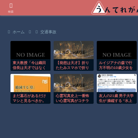
世界の衝撃動画などを紹介
検索
ホーム
交通事故
東大教授「今は織田
【発想は天才】折り
ルイジアナの森で行
信長は天才ではなく
たたみスマホで折り
方不明の10歳少女を
凡人だったという説
紙!? でも使い道が分
ドローンが発見！！
が強いがそれは違う
からないｗ
と思う」
まだ墓石があるだけ
心霊写真史上一番怖
友人の21歳 男子大学
マシと見るべきか。
い心霊写真がコチラ
生が 操縦する “水上
今はもう合葬墓ばか
ｗｗｗｗｗｗｗｗｗ
バイク”に 衝突され
り
ｗ
た 22歳の女性が 死亡