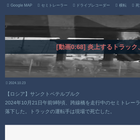
Google MAP
セミトレーラー
ドライブレコーダー
横転
死
[動画0:68] 炎上するトラッ
2024.10.23
【ロシア】サンクトペテルブルク
2024年10月21日午前9時頃、跨線橋を走行中のセミトレ
落下した。トラックの運転手は現場で死亡した。