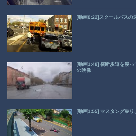
[動画0:22]スクールバ
[動画1:48] 横断歩道
の映像
[動画1:55] マスタング