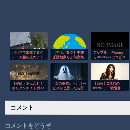
バハマで出航するク
【アホパヨク】中核
アップル、iPhoneか
ルーズ船を止めよう
派活動家らが前夜集
らWindowsにコピペ
とするカップルの悲
会、広島平和記念公
できる機能を開発中
劇！！
園からデモ行進「中
報道
国侵略戦争、世界核
戦争を止めよう！」
と絶叫
【安価・あんこ】ナ
【Xの車窓から】オー
【悲報】Z世代の
ポリタンナイト 第41
ビスかと思ったら野
89.3%、「欧陽菲
話 何がむむむだシン
生の炊飯器で草 ほ
菲」が読めない…
か
コメント
コメントをどうぞ