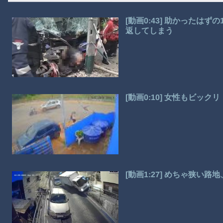
[動画0:43] 助かったは
返してしまう
[動画0:10] 女性もビ
[動画1:27] めちゃ狭い