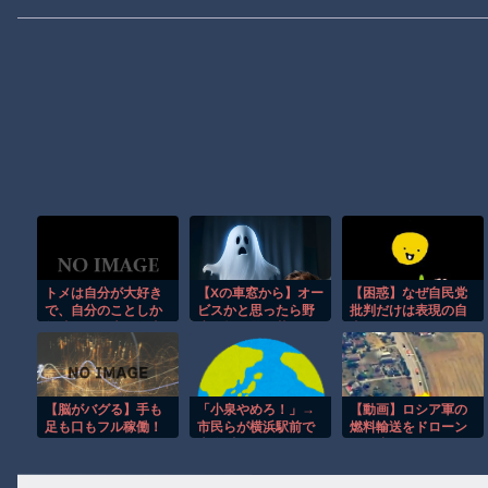
トメは自分が大好き
【Xの車窓から】オー
【困惑】なぜ自民党
で、自分のことしか
ビスかと思ったら野
批判だけは表現の自
興味ない。夫が仕事
生の炊飯器で草 ほ
由ではないの
のストレスで5キロ以
か
か・・・・・・・・
上痩せた時も、まっ
・
たく気付かなかった
けど…
【脳がバグる】手も
「小泉やめろ！」→
【動画】ロシア軍の
足も口もフル稼働！
市民らが横浜駅前で
燃料輸送をドローン
ワンマンバンドが異
大絶叫ｗｗｗｗｗｗ
で阻止するウクライ
次元すぎたｗ
ｗｗ
ナ。