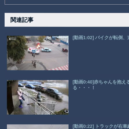
関連記事
[動画1:02] バイクが転
[動画0:40]赤ちゃんを
る・・・！
[動画0:22] トラックが