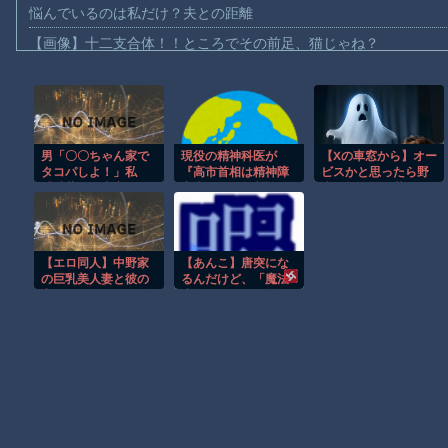
悩んでいるのは私だけ？夫との距離
【画像】十二支合体！！ところでその前足、猫じゃね？
【動画】ロシア軍のドローンをネット発射装置で撃墜するウクラ
【動画】逃げる判断はやっ！埼玉でスマホ運転のプリウスに当て
【動画】よく助けられたな。岐阜の川で外国人が溺れてしまう事
男「〇〇ちゃん家で
現役の精神科医が
【Xの車窓から】オー
渡邊渚さん「私がPTSDと診断された当時、世間はまだPTSDと
タコパしよ！」私
『高市首相は精神障
ビスかと思ったら野
【動画】自動ドアの仕組みを理解した富山のツバメが賢い。
「壁薄いし大家もい
害者だ』と無断診
生の炊飯器で草 ほ
るから…」男「えー
断、その結果に左派
か
【朗報】Amazon、汗が飛び散る灼熱の「マンガ毎週末セール（5
うちもそうだよ？」
が歓喜した様子を見
私（じゃあ自分の家
せており……
【動画】高速道路を走行中の車からリアガラスが飛んでくる事故(ﾟo
でやれや…）準備や
【エロ同人】中野家
【あんこ】唐突にな
後片付けが面倒で匂
子供向け漫画、謎の闇の大会に参加しがち問題
の巨乳美人妻と彼の
るんだけど、「魔法
いもつくタコパって
夜のフェラとパイズ
少女」ってどう思
何が良いの？？？
【朗報】大人気漫画「GANTZ」がAmazonでなんと全巻100円ｗ
リで中出しはじめる
う？ 第3話 三度目の
話！！
正直、いくぞおらぁ
ーーーーーー！！！
Powered by livedoor 相互RSS