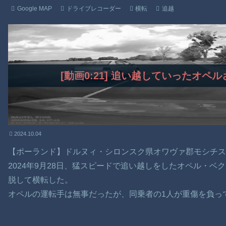
Google MAP
ドライブレコーダー
横転
追越
[動画0:21] 追い越していったオ
2024.10.04
【ポーランド】ドルヌィ・シロンスク県オワヴァ郡モシチ
2024年9月28日、猛スピードで追い越しをしたオペル・
脱して横転した。
オペルの運転手は無事だったが、同乗者の1人が重傷を負っ