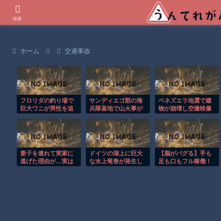
世界の衝撃動画などを紹介
検索
ホーム
交通事故
フロリダの釣り場で
サンディエゴ郡の海
ベネズエラ地震で建
巨大ワニが男性を追
兵隊基地で山火事が
物が崩壊し空撮映像
いかける恐怖の瞬
拡大し避難命令！！
に被害の大きさが映
間！！
る。
妻子を連れて実家に
ドイツの湖上に巨大
【脳がバグる】手も
逃げた理由が…実は
な水上竜巻が発生し
足も口もフル稼働！
「父と兄」がまさか
周囲が騒然！！
ワンマンバンドが異
の犯罪者で修羅場
次元すぎたｗ
に！?