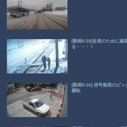
[動画0:29]近道のため
る・・・！
[動画0:16] 信号無視
横転