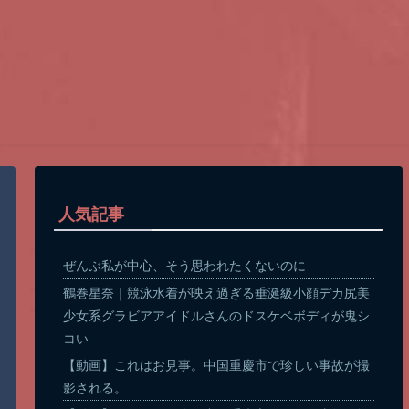
人気記事
ぜんぶ私が中心、そう思われたくないのに
鶴巻星奈｜競泳水着が映え過ぎる垂涎級小顔デカ尻美
少女系グラビアアイドルさんのドスケベボディが鬼シ
コい
【動画】これはお見事。中国重慶市で珍しい事故が撮
影される。