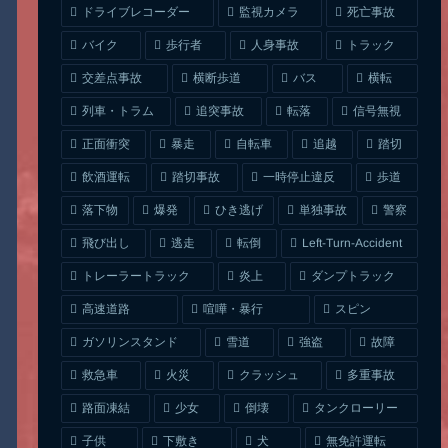
ドライブレコーダー
監視カメラ
死亡事故
人身事故
トラック
バイク
歩行者
交差点事故
横断歩道
バス
横転
列車・トラム
追突事故
信号無視
転落
正面衝突
自転車
暴走
追越
踏切
一時停止違反
飲酒運転
踏切事故
歩道
ひき逃げ
単独事故
落下物
爆発
警察
Left-Turn-Accident
飛び出し
逃走
転倒
トレーラートラック
ダンプトラック
炎上
喧嘩・暴行
高速道路
スピン
ガソリンスタンド
雪道
強盗
故障
クラッシュ
多重事故
救急車
火災
タンクローリー
路面凍結
少女
倒壊
無免許運転
下敷き
子供
犬