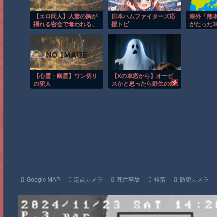
【エロ同人】人妻の胸が
日本ハムファイターズ応
海外「熊
揺れる密会で奪われる、
援トピ
がたった3
中出しされる巨乳NTRの
だ！何故
背徳セックスｗ
の？」
【心霊・幽霊】ワン切り
【Xの車窓から】オービ
の犯人
スかと思ったら野生の炊
飯器で草 ほか
Google MAP
定点カメラ
死亡事故
転落
防犯カメラ