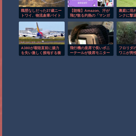
職歴なしだった27歳ニー
【朗報】Amazon、汗が
裏庭に現
トワイ、物流倉庫バイト
飛び散る灼熱の「マンガ
ンクに撃
を一週間続けるも飽きる
毎週末セール（50%還
の瞬間！
元）」を開催！
A380が着陸直前に揚力
飛行機の座席で長いポニ
フロリダ
を失い激しく接地する衝
ーテールが後席モニター
ワニが男
撃の瞬間！！
を塞ぐ迷惑行為！！
恐怖の瞬