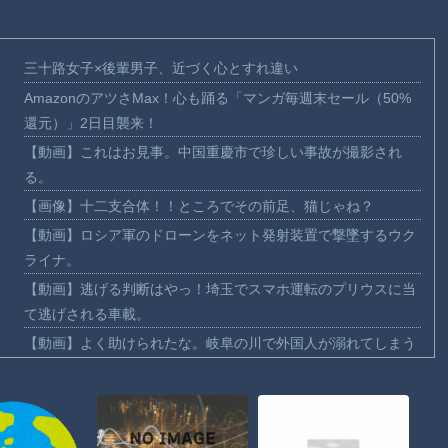
三十路女子×後輩男子、近づく心とすれ違い
AmazonのアツさMax！心も踊る「マンガ毎週末セール（50%
還元）」2日目襲来！
【動画】これはお見事。中国重慶市で珍しい事故が撮影され
る。
【画像】十二支合体！！ところでその前足、猫じゃね？
【動画】ロシア軍のドローンをネット発射装置で撃墜するウク
ライナ。
【動画】逃げる判断はやっ！埼玉でスマホ運転のプリウスに当
て逃げされる車載。
【動画】よく助けられたな。岐阜の川で外国人が溺れてしまう
事故。
渡邊渚さん「私がPTSDと診断された当時、世間はまだPTSDと
いう言葉は浸透されていませんでした」