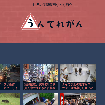
世界の衝撃動画などを紹介
ゲーフリ新作
実録拉致。歌舞伎町のド
タイで少女の遺体をスー
ト・オブ・リイ
真ん中で撮影された拉致
ツケース遺棄した疑いの
ーション」、老
事件の映像がこちら。
男が映る監視映像。
ーサイトからボ
われて