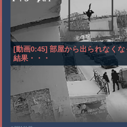
[動画0:45] 部屋から出られな
結果・・・