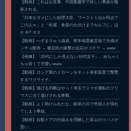
【動画】これはお見事。中国重慶市で珍しい事故が撮
影される。
『日本をダメにした総理大臣、ワースト１位が同点で
この人ｗ』と『松屋、食器の仕分けまでセルフに』ほ
か 8/7 ネタ
【動画】へずまりゅう議員、熊本地震被災地で冷感ポ
ンチョ配布 → 被災民の衝撃の反応がコチラ → www
【画像】『20代にしか見えない30代女子』、めちゃく
ちゃ若くて可愛いwww
【動画】ロシア軍のドローンをネット発射装置で撃墜
するウクライナ。
【動画】逃げる判断はやっ！埼玉でスマホ運転のプリ
ウスに当て逃げされる車載。
【動画】よく助けられたな。岐阜の川で外国人が溺れ
てしまう事故。
【動画】自動ドアの仕組みを理解した富山のツバメが
賢い。