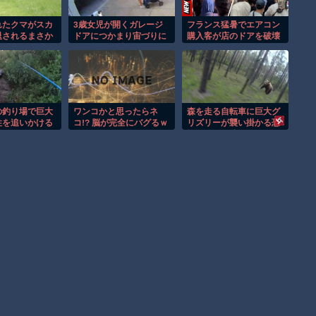
れたクマがスカ
3歳女児が開くガレージ
フランス猛暑でエアコン
退されるまさか
ドアにつかまり宙づりに
購入客が店のドアを破壊
！
なる危険な瞬間！！
し殺到！！
の釣り場で巨大
ワンコかと思ったらネ
森を走る自転車に巨大グ
性を追いかける
コ!? 脳が完全にバグるｗ
リズリーが襲い掛かる恐
間！！
怖のGoPro映像！！