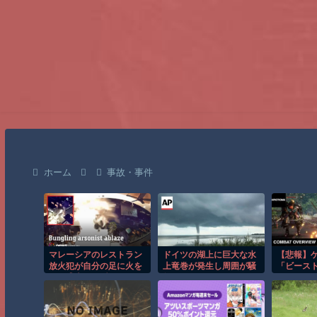
ホーム
事故・事件
マレーシアのレストラン
ドイツの湖上に巨大な水
【悲報】
放火犯が自分の足に火を
上竜巻が発生し周囲が騒
「ビース
つけ逃走する瞬間！！
然！！
ンカーネ
舗レビュ
ロクソ言