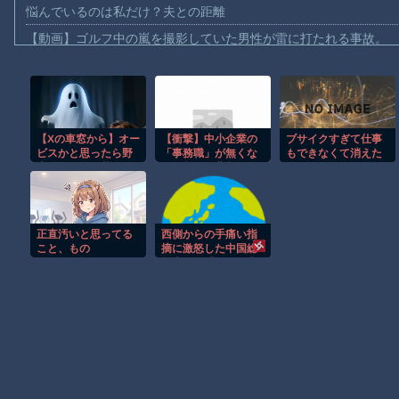
悩んでいるのは私だけ？夫との距離
【動画】ゴルフ中の嵐を撮影していた男性が雷に打たれる事故。
【画像】地球上で最も珍しい茶色いパンダｗｗｗ
【動画】これは怖い。三重の国道23号で撮影された避けようがな
【動画】バイクの少年を無理やり止めるパトカーが怖いｗｗｗｗ
【Xの車窓から】オー
【衝撃】中小企業の
ブサイクすぎて仕事
【動画】世界一過酷なオフロードレースのコース設計が絶対にお
ビスかと思ったら野
「事務職」が無くな
もできなくて消えた
【悲報】テレ東の若手女子アナ「国民が勝手に我々取材陣にカメ
生の炊飯器で草 ほ
ると起こる悲劇がコ
い
か
レらしい…
ｗｗｗｗ
【珍事】サッカーの試合が原因で交通事故が起きてしまう。
正直汚いと思ってる
西側からの手痛い指
Amazon「マンガ毎週末セール（50%還元）」アツいスポーツマ
こと、もの
摘に激怒した中国総
領事館、「これが米
【動画】ビッグフットの正体が判明
国人Youtuberが紹介
する本当の中国だ」
お前らがメイドイン韓国で認めてるもの 「キムチ」あと3つは？
と動画を公開する
も……
Powered by livedoor 相互RSS