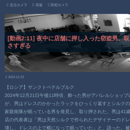
定点カメラ
窃盗
防犯カメラ
[動画2:11] 夜中に店舗に押し入った窃盗男
さすぎる
2024.12.23
【ロシア】サンクトペテルブルク
2024年12月21日午後11時頃、酔った男がアパレルショ
が、男はドレスのかかったラックをひっくり返すとシルク
家親衛隊が眠っている男を発見し、取り押された。男は41
店の代表者は「男は天然シルクで作られたデザイナーのドレ
壊し、ドレスの上で横になって眠っていた」と、語った。被害額は