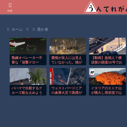
世界の衝撃動画などを紹介
検索
ホーム
愚か者
熟練オペレーター不
愛猫が友人には見え
【動画】急病人？横
要な「迎撃ドロー
ていなかった。猫が
須賀の国道16号でお
ン」のテストを完
私の不注意で脱走し
かしな事故が撮影さ
了…自らが目標を追
てしまって、必氏に
れる。
尾する映像公開！
探したんだけど見付
からなくて本当に心
に穴があいたみたい
バハマで出航するク
ウェストバージニア
イタリアのエトナ山
に暫く無気力だっ
ルーズ船を止めよう
の倉庫火災で黒煙が
が噴火し溶岩流で山
た。でも数ヶ月
とするカップルの悲
空へ広がる衝撃映
肌がオレンジに染ま
劇！！
像！！
る！！