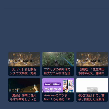
【ヒヤッ】あと数セ
フロリダの釣り場で
【滋賀】「琵琶湖三
ンチで大事故…海外
巨大ワニが男性を追
市同時花火」開催中
サイクリストの無謀
いかける恐怖の瞬
止を発表 今後の対
すぎる走りがレベチ
間！！
応は「法的専門家へ
ｗ
の相談を行いなが
ら」3市が関与否定
【動画】仲間に花火
Amazonのアツさ
叔父に頼まれて、首
を水平撃ちしようと
Max！心も踊る「マ
吊り自殺した元叔母
して障害を負ったか
ンガ毎週末セール
（叔父の元妻）の家
もしれない事故。
（50%還元）」2日目
を片付けていた。 何