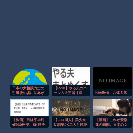
日本の大相撲力士の
【R-18】やる夫のハ
Kindleセールまとめ
引退後の姿に世界が
ーレム大王国【即
騒然！←「これは素
興・たまに安価】
晴らしい！」（海外
第４３７話
の反応）
【株価】日経平均終
【エロ同人】美少女
【動画】これが安楽
値930円安、SK好決
幼馴染JK二人と純愛
死の瞬間。日本の女
算「力不足」 AI過
ハーレム！
性がスイスで選んだ