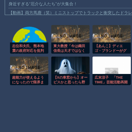
身近すぎる“厄介な人たち”が大集合！
【動画】両方馬鹿（笑）ミニストップでトラックと衝突したドラレ
【動画】地震発生時の熊本総合病院の手術室の様子が(((ﾟДﾟ)))
【動画】野菜売りのおじさんにドローンを特攻させるおそロシア
【動画】首都高で4tトラックが原因の玉突き事故に巻き込まれた
志位和夫氏、熊本地
東大教授「今は織田
【あんこ】ディエ
【朗報】大人気漫画「GANTZ」がAmazonでなんと全巻100円ｗ
震の政府対応を批判
信長は天才ではなく
ゴ・ブランドーがグ
【動画】サッカーの試合中の落雷で選手1人が死亡、12人が負傷し
「『プッシュ型』と
凡人だったという説
ランドオーダーを終
言うが現場に届いて
が強いがそれは違う
わらせるようです
まだ墓石があるだけマシと見るべきか。今はもう合葬墓ばかり
いない」車中泊の70
と思う」
【FGO二部】 第161
代女性死亡で 8/3
話 僕は一体なにをし
【動画】新型のさすまた、限界突破ｗｗｗｗｗｗ
ているんだろう……
超能力が使えるよう
【Xの車窓から】オー
広末涼子 「THE
【謎】広島県が頑なに「はだしのゲンコラボ喫茶」をやらない理
になったので限界ま
ビスかと思ったら野
TIME」芸能活動再開
で極める事にした件
生の炊飯器で草 ほ
後初の地上波出演、
ヒロインが死ぬアニメって四月は君の嘘くらいしかないような
その２
か
復帰へ思いを告白
「自分の弱い部分だ
ったり…」
Powered by livedoor 相互RSS