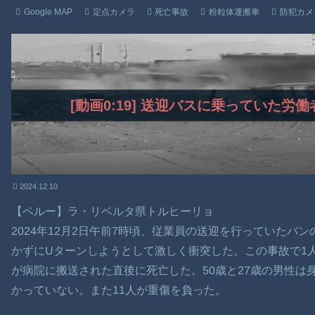
Google MAP
定点カメラ
死亡事故
粉粒体運搬車
防犯カメ
[動画0:19] 送迎バスに乗っていた
2024.12.10
【ペルー】ラ・リベルタ県トルヒーリョ
2024年12月2日午前7時頃、従業員の送迎を行っていたバ
かずにUターンしようとして激しく衝突した。この事故で1
が病院に搬送された直後に死亡した。50歳と27歳の男性は
かっていない。また11人が重傷を負った。