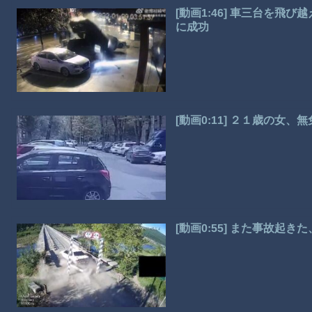
[動画1:46] 車三台を
に成功
[動画0:11] ２１歳の女
[動画0:55] また事故起