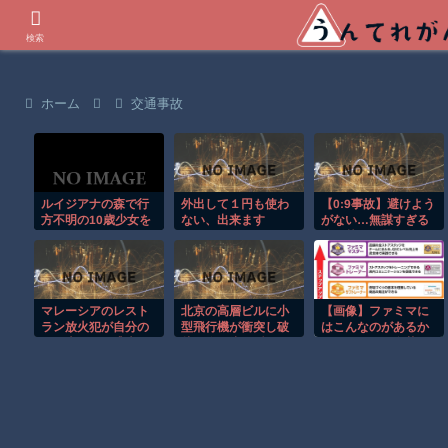
世界の衝撃動画などを紹介
検索
ホーム
交通事故
ルイジアナの森で行
外出して１円も使わ
【0:9事故】避けよう
方不明の10歳少女を
ない、出来ます
がない…無謀すぎる
ドローンが発見！！
か！？
追い越しに震えた
マレーシアのレスト
北京の高層ビルに小
【画像】ファミマに
ラン放火犯が自分の
型飛行機が衝突し破
はこんなのがあるか
足に火をつけ逃走す
片が降り注ぐ瞬
らスタッフの名札を
る瞬間！！
間！！
よく見よう