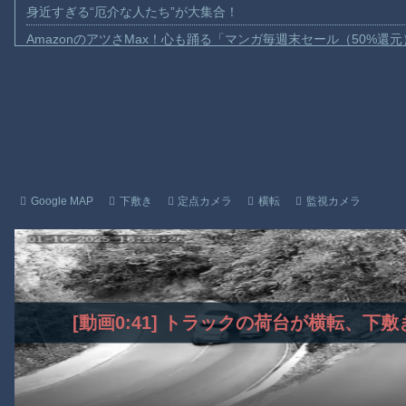
身近すぎる“厄介な人たち”が大集合！
AmazonのアツさMax！心も踊る「マンガ毎週末セール（50%還
【動画】これはお見事。中国重慶市で珍しい事故が撮影される。
【画像】十二支合体！！ところでその前足、猫じゃね？
【動画】ロシア軍のドローンをネット発射装置で撃墜するウクラ
【動画】逃げる判断はやっ！埼玉でスマホ運転のプリウスに当て
【動画】よく助けられたな。岐阜の川で外国人が溺れてしまう事
渡邊渚さん「私がPTSDと診断された当時、世間はまだPTSDと
Google MAP
下敷き
定点カメラ
横転
監視カメラ
【動画】自動ドアの仕組みを理解した富山のツバメが賢い。
【朗報】Amazon、汗が飛び散る灼熱の「マンガ毎週末セール（5
子供向け漫画、謎の闇の大会に参加しがち問題
Powered by livedoor 相互RSS
[動画0:41] トラックの荷台が横転、