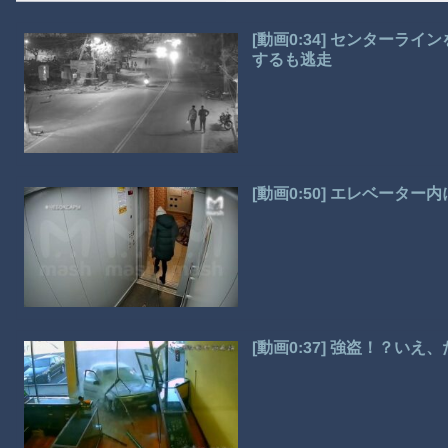
[動画0:34] センター
するも逃走
[動画0:50] エレベータ
[動画0:37] 強盗！？い