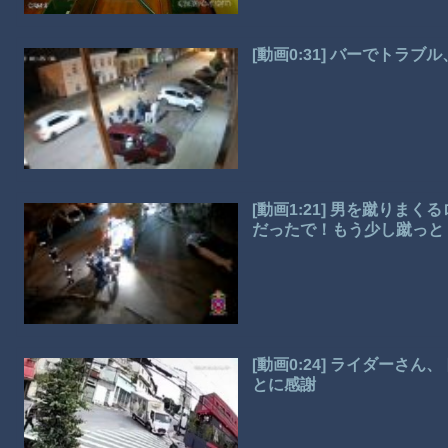
[動画0:31] バーでトラ
[動画1:21] 男を蹴り
だったで！もう少し蹴っと
[動画0:24] ライダー
とに感謝