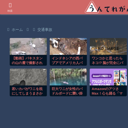
世界の衝撃動画などを紹介
検索
ホーム
交通事故
【動画】パキスタン
インドネシアの西パ
ワンコかと思ったら
の山の麓で撮影され
プアでアメリカ人パ
ネコ!? 脳が完全にバ
た鉄砲水が地獄すぎ
イロット殺害を武装
グるｗ
る。
組織が主張。
若いカバがワニを枕
巨大ワニが女性のパ
Amazonのアツさ
にしてしまうまさか
ドルボードに襲い掛
Max！心も踊る「マ
の瞬間！！
かる恐怖の瞬間！！
ンガ毎週末セール
（50%還元）」2日目
襲来！