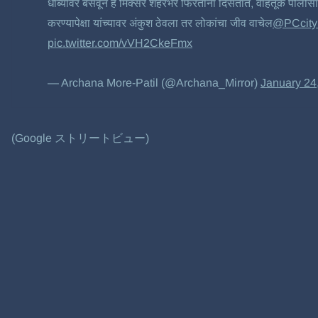
धाब्यावर बसवून हे मिक्सर शहरभर फिरताना दिसतात, वाहतूक पोलीसां
करण्यापेक्षा यांच्यावर अंकुश ठेवला तर लोकांचा जीव वाचेल
@PCcity
pic.twitter.com/vVH2CkeFmx
— Archana More-Patil (@Archana_Mirror)
January 24
(Google ストリートビュー)