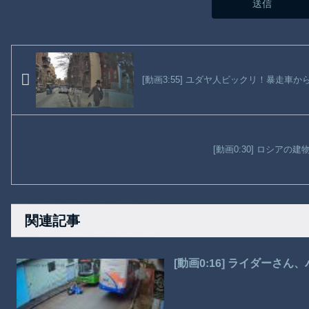
[動画3:55] ユダヤ人ビックリ！暴走車
[動画0:30] ロシアの
関連記事
[動画0:16] ライダーさ