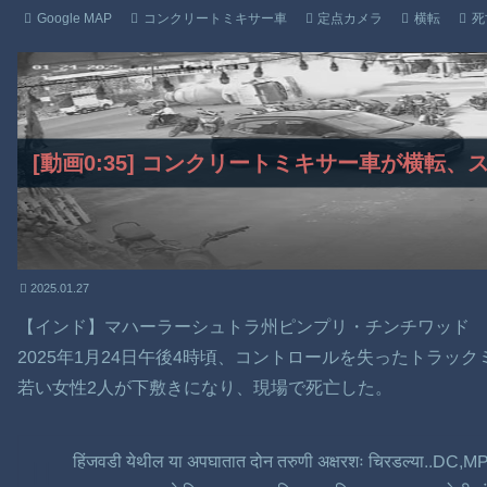
Google MAP
コンクリートミキサー車
定点カメラ
横転
死
[動画0:35] コンクリートミキサー車が横転
2025.01.27
【インド】マハーラーシュトラ州ピンプリ・チンチワッド
2025年1月24日午後4時頃、コントロールを失ったトラッ
若い女性2人が下敷きになり、現場で死亡した。
हिंजवडी येथील या अपघातात दोन तरुणी अक्षरशः चिरडल्या..DC,