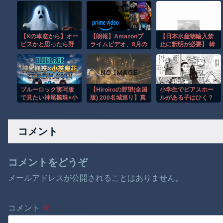
【Xの車窓から】オー
【朗報】Amazonプ
【日本水産物輸入禁
ビスかと思ったら野
ライムビデオ、8月の
止に釈明が必要】 韓
生の炊飯器で草 ほ
配信作品が異次元の
国のCPTPP加盟への
か
凄さ！体感気温50度
課題を関西外大教授
越えへ
に聞く 李大統領に
「政治利用」の過去
ブルーロック実写版
【Hiroiroの野望(全国
小学生でピアスホー
で見たい神尾楓珠×小
版) 200名城巡り】真
ルがある子はひく？
芝風花を考察
夏の城廻りはもうこ
りごり編
コメント
コメントをどうぞ
メールアドレスが公開されることはありません。
コメント
※