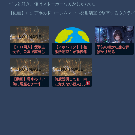
ずっと好き。俺はストーカーなんかじゃない。
【動画】ロシア軍のドローンをネット発射装置で撃墜するウクラ
【動画】逃げる判断はやっ！埼玉でスマホ運転のプリウスに当て
【動画】よく助けられたな。岐阜の川で外国人が溺れてしまう事
渡邊渚さん「私がPTSDと診断された当時、世間はまだPTSDと
【エロ同人】優等生
【アホパヨク】中核
子供の頃から嫌な夢
【動画】自動ドアの仕組みを理解した富山のツバメが賢い。
女子、公園で露出し
派活動家らが前夜集
ばかり見る
【朗報】Amazon、汗が飛び散る灼熱の「マンガ毎週末セール（5
てたら知らないおじ
会、広島平和記念公
さんに襲われる…！
園からデモ行進「中
【動画】高速道路を走行中の車からリアガラスが飛んでくる事故(ﾟo
国侵略戦争、世界核
戦争を止めよう！」
子供向け漫画、謎の闇の大会に参加しがち問題
と絶叫
【動画】電車のドア
何度説明しても一向
【朗報】大人気漫画「GANTZ」がAmazonでなんと全巻100円ｗ
前に居座るチー牛、
に覚えない新人にブ
どつかれる
チ切れそう！今教え
まだ墓石があるだけマシと見るべきか。今はもう合葬墓ばかり
たばっかりの事を4回
連続で質問してくる
とかマジでどういう
Powered by livedoor 相互RSS
頭の構造してんの？