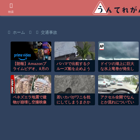
世界の衝撃動画などを紹介
検索
ホーム
交通事故
【朗報】Amazonプ
バハマで出航するク
ドイツの湖上に巨大
ライムビデオ、8月の
ルーズ船を止めよう
な水上竜巻が発生し
配信作品が異次元の
とするカップルの悲
周囲が騒然！！
凄さ！体感気温50度
劇！！
越えへ
ベネズエラ地震で建
若いカバがワニを枕
アクセル全開でなん
物が崩壊し空撮映像
にしてしまうまさか
とか流れについてい
に被害の大きさが映
の瞬間！！
けるホンダ・アクテ
る。
ィの動画が人気に。