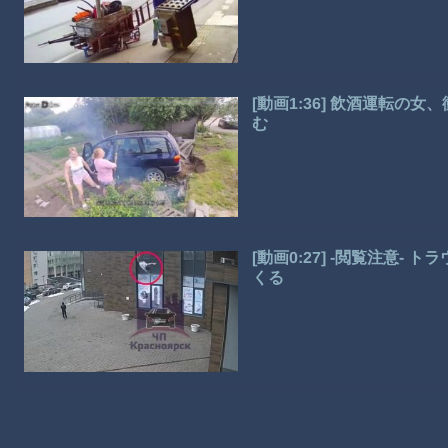
[動画1:36] 飲酒運転
む
[動画0:27] -閲覧注意
くる