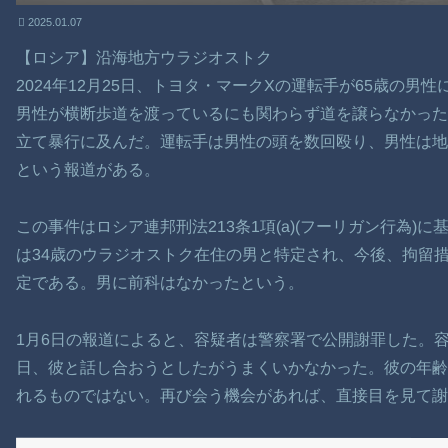
2025.01.07
【ロシア】沿海地方ウラジオストク
2024年12月25日、トヨタ・マークXの運転手が65歳の
男性が横断歩道を渡っているにも関わらず道を譲らなかっ
立て暴行に及んだ。運転手は男性の頭を数回殴り、男性は地
という報道がある。
この事件はロシア連邦刑法213条1項(a)(フーリガン行為
は34歳のウラジオストク在住の男と特定され、今後、拘留
定である。男に前科はなかったという。
1月6日の報道によると、容疑者は警察署で公開謝罪した。
日、彼と話し合おうとしたがうまくいかなかった。彼の年
れるものではない。再び会う機会があれば、直接目を見て謝