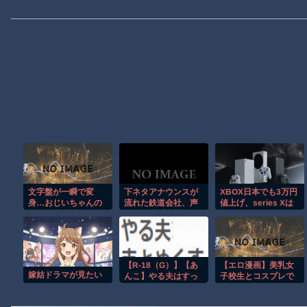
文字盤が一瞬で変
下ネタアナウンスが
XBOX日本でも3万円
身…おじいちゃんの
流れた鉄道会社、声
値上げ、series Xは
形見の腕時計がロマ
明を発表「当社が意
117980円、Sは
ンの塊だった！
図しない音声が流れ
97480円！！！
た」
【R-18（G）】【あ
【エロ漫画】美乳女
嫁姑ドラマが見たい
んこ】やる夫はすっ
子校生とコスプレで
げえブサイクでサマ
紡ぐラブ＆H、欲望
ナーなようです【活
が暴走する中出しエ