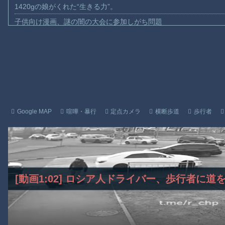
1420gの娘がくれた“生きる力”。
子供向け漫画、謎の闇の大会に参加しがち問題
【動画】ロシアの空挺兵、パラシュートが開かずに墜落してしま
【動画】両方馬鹿（笑）ミニストップでトラックと衝突したドラレ
【動画】地震発生時の熊本総合病院の手術室の様子が(((ﾟДﾟ)))
【動画】野菜売りのおじさんにドローンを特攻させるおそロシア
【動画】首都高で4tトラックが原因の玉突き事故に巻き込まれた
【朗報】大人気漫画「GANTZ」がAmazonでなんと全巻100円ｗ
Google MAP
喧嘩・暴行
定点カメラ
横断歩道
歩行者
まだ墓石があるだけマシと見るべきか。今はもう合葬墓ばかり
【動画】新型のさすまた、限界突破ｗｗｗｗｗｗ
【謎】広島県が頑なに「はだしのゲンコラボ喫茶」をやらない理
Powered by livedoor 相互RSS
[動画1:02] ロシア人ドライバー、歩行者に