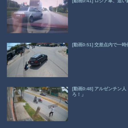
[動画0:41] ロシア車、
[動画0:51] 交差点内で
[動画0:48] アルゼンチ
ろ！」