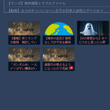
【マンガ】海外病院トラブルファイル
【動画】タイのティパンコーン王子が日本人女性とデートか？
お前らがメイドイン韓国で認めてるもの 「キムチ」あと3つは？
AmazonのアツさMax！心も踊る「マンガ毎週末セール（50%還
【動画】これはお見事。中国重慶市で珍しい事故が撮影される。
【速報】米トランプ
【海外の反応】移民
【Xの車窓から】オー
【画像】十二支合体！！ところでその前足、猫じゃね？
大統領 検討してい
なしで少子化を解決
ビスかと思ったら野
【動画】ロシア軍のドローンをネット発射装置で撃墜するウクラ
たイランへの大規模
するにはどうしたら
生の炊飯器で草 ほ
な攻撃を中止すると
いいんだ？ → 「現代
か
【動画】逃げる判断はやっ！埼玉でスマホ運転のプリウスに当て
表明
の経済は人口増加を
前提としているから
【動画】よく助けられたな。岐阜の川で外国人が溺れてしまう事
な」「福祉の崩壊も
「ガンダムW」 一人
超能力が使えるよう
ヤバい」
渡邊渚さん「私がPTSDと診断された当時、世間はまだPTSDと
クソダサい機体がい
になったので兄妹で
るよな
限界まで極める事に
【朗報】Amazon、汗が飛び散る灼熱の「マンガ毎週末セール（5
した件 その１０
Powered by livedoor 相互RSS