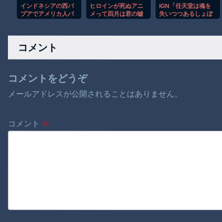
インドネシアの西パ
ヒロインが死ぬアニ
IGN「任天堂は魂を
プアでアメリカ人パ
メって四月は君の嘘
失いつつあるしょぼ
イロット殺害を武装
くらいしかないよう
い会社」
組織が主張。
な
コメント
コメントをどうぞ
メールアドレスが公開されることはありません。
コメント
※