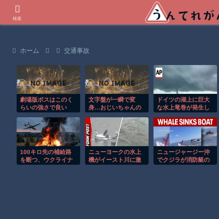
世界の衝撃動画などを紹介
検索
ホーム
交通事故
劇場版ボスはこのく
文字盤が一瞬で変
ドイツの湖上に巨大
らいの強さで良い
身…おじいちゃんの
な水上竜巻が発生し
形見の腕時計がロマ
周囲が騒然！！
ンの塊だった！
100キロ先の補給路
ニューヨークの水上
ニュージャージー沖
を断つ、ウクライナ
機がイースト川に激
でクジラが消防艇の
「ドローン兵站封
しく着水する恐怖の
下に浮上し船が沈む
鎖」が戦局を変え
瞬間！！
衝撃映像！！
る！