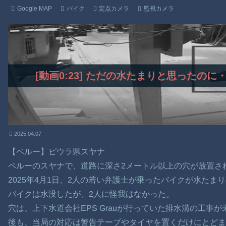
Google MAP
バイク
定点カメラ
監視カメラ
[動画0:23] ただの水たまりと思ったの
2025.04.07
【ペルー】ピウラ県スヤナ
ペルーのスヤナで、道路に深さ2メートル以上の穴が放置さ
2025年4月1日、2人の若い弁護士が乗ったバイクが水た
バイクは水没したが、2人に怪我はなかった。
穴は、上下水道会社EPS Grauが行っていた排水溝の工事
後も、当局の対応は警告テープやタイヤを置くだけにとどま