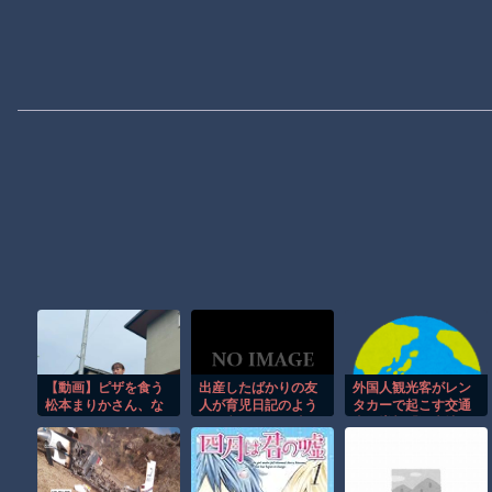
【動画】ピザを食う
出産したばかりの友
外国人観光客がレン
松本まりかさん、な
人が育児日記のよう
タカーで起こす交通
んかヤバい
な長文LINE＆写真を
事故増加「観光地や
毎日のように送って
スキー場周辺で冬の
きて気持ち悪い。
期間に集中」 初めて
の検討会議 [8/5]