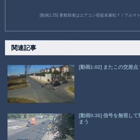
[動画1:25] 要救助者はエアコン窃盗未遂犯？！アル
関連記事
[動画1:02] またこの交
[動画0:35] 信号を無
まう