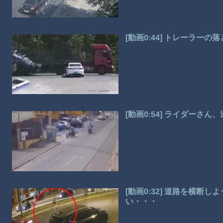
[動画0:44] トレーラー
[動画0:54] ライダーさ
[動画0:32] 道路を横断
い・・・