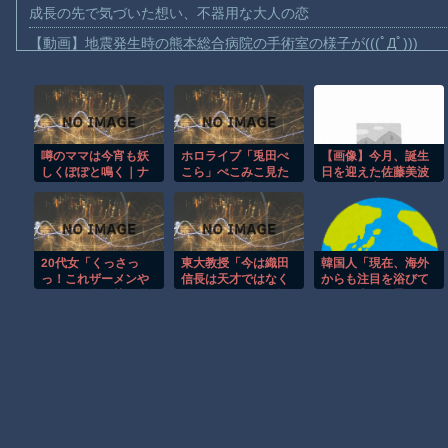
成長の先で気づいた想い、不器用な大人の恋
【動画】地震発生時の熊本総合病院の手術室の様子が(((ﾟДﾟ)))
【動画】野菜売りのおじさんにドローンを特攻させるおそロシア
【動画】首都高で4tトラックが原因の玉突き事故に巻き込まれた
【朗報】大人気漫画「GANTZ」がAmazonでなんと全巻100円ｗ
噂のママは今宵も妖
ホロライブ「兎田ぺ
【画像】今月、誕生
【動画】サッカーの試合中の落雷で選手1人が死亡、12人が負傷し
しくぽぽと鳴く｜ナ
こら」ぺこみこ見た
日を迎えた佐藤美波
まだ墓石があるだけマシと見るべきか。今はもう合葬墓ばかり
イーブタ｜d_794595
い野うさぎ選んだ最
さんが、大胆イメチ
強トリオ「MVP」ユ
ェン！？
【動画】名古屋栄で不良外人が警察官を突き飛ばす。逮捕しろや
ニット名だけ出来て
いる「みこヴィヴィ
【動画】新型のさすまた、限界突破ｗｗｗｗｗｗ
ぺこーら」一部視聴
20代女「くっさっ
東大教授「今は織田
韓国人「現在、海外
者はコラボ期待
【謎】広島県が頑なに「はだしのゲンコラボ喫茶」をやらない理
っ！これザーメンや
信長は天才ではなく
からも注目を浴びて
ん！！」学習塾経営
凡人だったという説
いる日本の絶景スポ
ヒロインが死ぬアニメって四月は君の嘘くらいしかないような
の60歳男性、総武線
が強いがそれは違う
ットをご覧くださ
でリュックを前にし
と思う」
い・・・」
て死角でチ●コポロン
Powered by livedoor 相互RSS
シコシコ、女に精子
かけて逮捕