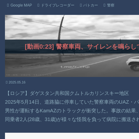
Google MAP
ドライブレコーダー
パトカー
警察
[動画0:23] 警察車両、サイレンを鳴
2025.05.16
【ロシア】ダゲスタン共和国クムトルカリンスキー地区
2025年5月14日、道路脇に停車していた警察車両のUAZ
男性が運転するKamAZのトラックが衝突した。事故の結果
同乗者2人(28歳、31歳)が様々な怪我を負って病院に搬送さ