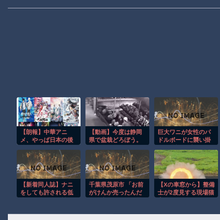
【朗報】中華アニ
【動画】今度は静岡
巨大ワニが女性のパ
メ、やっぱ日本の後
県で盆栽どろぼう。
ドルボードに襲い掛
追いだったｗｗｗｗ
同一人物の犯行か？
かる恐怖の瞬間！！
ｗｗｗｗｗｗ
【新着同人誌】ナニ
千葉県茂原市 「お前
【Xの車窓から】整備
をしても許される低
がけんか売ったんだ
士が2度見する現場猫
身長デカパイ男性が
ろ」車のドア開け暴
案件 ほか
いる世界
行加えケガさせたか
自称・会社役員の男