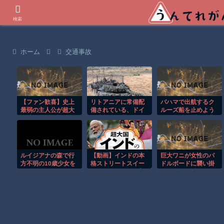
世界の衝撃動画などを紹介
検索
ホーム
交通事故
【ファン歓喜】史上
リトアニアに常備配
バハマで出航するク
最弱の主人公が超大
備されている、ドイ
ルーズ船を止めよう
作映画に!? スペラン
ツ連邦軍45装甲旅団
とするカップルの悲
カー愛が凄すぎたｗ
が実弾射撃演習！
劇！！
ルイジアナの森で行
【動画】インドの本
巨大ワニが女性のパ
方不明の10歳少女を
格ストリートスイー
ドルボードに襲い掛
ドローンが発見！！
ツ、これはマジで美
かる恐怖の瞬間！！
味そうな雰囲気