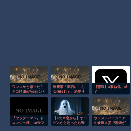
ワンコかと思ったら
米農家「流石にこん
【悲報】X収益化、終
ネコ!? 脳が完全にバ
な値段じゃ、米作り
了
グるｗ
辞める人、出るんじ
へ・・・・・・・・
ゃないかなあ？？」
・
『ヤッターマン』ド
【Xの車窓から】オー
ウェストバージニア
ロンジョ様、18金フ
ビスかと思ったら野
の倉庫火災で黒煙が
ィギュア化 154万
生の炊飯器で草 ほ
空へ広がる衝撃映