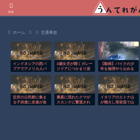
世界の衝撃動画などを紹介
検索
ホーム
交通事故
インドネシアの西パ
3歳女児が開くガレー
【動画】バイクの少
プアでアメリカ人パ
ジドアにつかまり宙
年を無理やり止める
イロット殺害を武装
づりになる危険な瞬
パトカーが怖いｗｗ
組織が主張。
間！！
ｗｗ
近所の公民館に集ま
裏庭に現れたクマが
イタリアのエトナ山
る子供達に友達が改
スカンクに撃退され
が噴火し溶岩流で山
造してくれた仮面ラ
るまさかの瞬間！！
肌がオレンジに染ま
イダーの変身ベルト
る！！
を見せに三人兄弟全
員で行ったら、子供
達を連れ去ろうとす
る男三人に遭遇！兄
と弟が応戦し