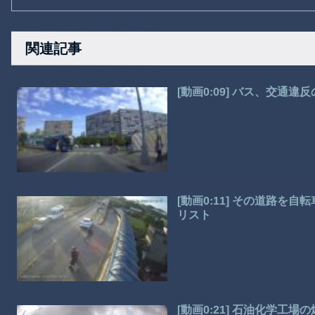
関連記事
[動画0:09] バス、交通
[動画0:11] その道路
リスト
[動画0:21] 石油化学工