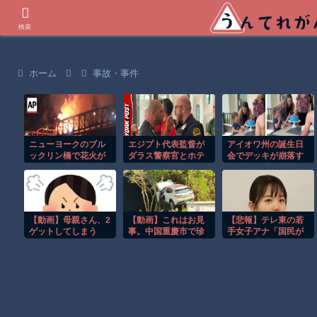
世界の衝撃動画などを紹介
検索
ホーム
事故・事件
ニューヨークのブル
エジプト代表監督が
アイオワ州の誕生日
ックリン橋で花火が
ダラス警察官とホテ
会でデッキが崩落す
誤作動し火災発
ル前で口論に！！
る衝撃の瞬間！！
生！！
【動画】母親さん、2
【動画】これはお見
【悲報】テレ東の若
ゲットしてしまう
事。中国重慶市で珍
手女子アナ「国民が
しい事故が撮影され
勝手に我々取材陣に
る。
カメラを向ける
な！」→何様のつも
りだと炎上ｗｗｗｗ
ｗｗ