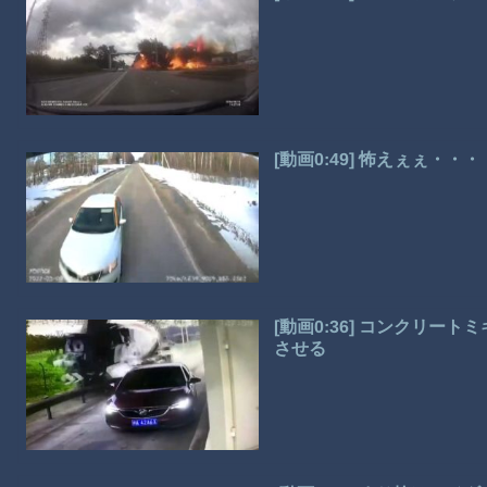
[動画0:49] 怖えぇぇ・
[動画0:36] コンクリ
させる