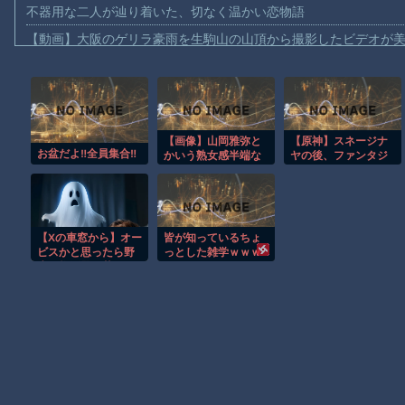
不器用な二人が辿り着いた、切なく温かい恋物語
【動画】大阪のゲリラ豪雨を生駒山の山頂から撮影したビデオが
【動画】イッヌ、煽ってしまう
【動画】ゴルフ中の嵐を撮影していた男性が雷に打たれる事故。
【画像】地球上で最も珍しい茶色いパンダｗｗｗ
【画像】山岡雅弥と
【原神】スネージナ
【動画】これは怖い。三重の国道23号で撮影された避けようがな
お盆だよ‼全員集合‼
かいう熟女感半端な
ヤの後、ファンタジ
【動画】バイクの少年を無理やり止めるパトカーが怖いｗｗｗｗ
いグラドル
ーじゃなくてSFにな
ったらどう思う？
【動画】世界一過酷なオフロードレースのコース設計が絶対にお
【悲報】テレ東の若手女子アナ「国民が勝手に我々取材陣にカメ
【Xの車窓から】オー
皆が知っているちょ
ｗｗｗｗ
ビスかと思ったら野
っとした雑学ｗｗｗ
生の炊飯器で草 ほ
Amazon「マンガ毎週末セール（50%還元）」アツいスポーツマ
か
【動画】ビッグフットの正体が判明
Powered by livedoor 相互RSS