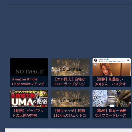
Amazon Kindle
【エロ同人】自宅が
【画像】加藤あい
Paperwhite 7インチ
エロトラップダンジ
(43)さん、バスタオ
ディスプレイ、色調
ョン化したので配信
ル一枚の姿の自撮り
調節ライト、12週間
始めました。
を公開
持続バッテリー、広
告なし、ブラック
【動画】ビッグフッ
【神キャッチ】時速
【動画】世界一過酷
トの正体が判明
110kmのジェットコ
なオフロードレース
ースターで飛んでき
のコース設計が絶対
た靴を奇跡のキャッ
におかしい（笑）
チ！全員大歓喜ｗ