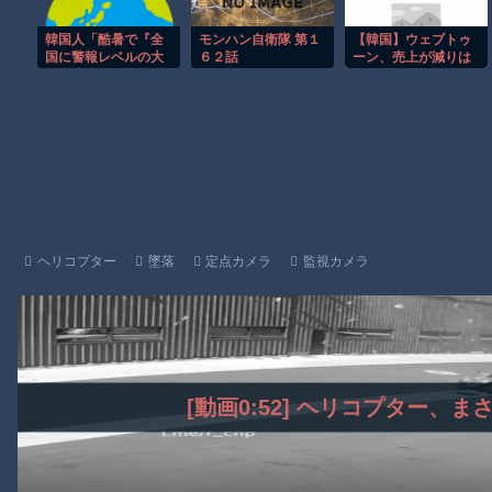
オw」
ころね 雪花ラミィ」
【動画】新型のさすまた、限界突破ｗｗｗｗｗｗ
モンハン自衛隊 第１
韓国人「酷暑で『全
【韓国】ウェブトゥ
【謎】広島県が頑なに「はだしのゲンコラボ喫茶」をやらない理
６２話
ーン、売上が減りは
国に警報レベルの大
気質注意』…8月6日
じめた？カカオのス
ヒロインが死ぬアニメって四月は君の嘘くらいしかないような
も微小粒子状物質の
トーリー部門、前年
濃度が『良好』を維
同期比で売上がマイ
持…『ただし炎天下
ナス16％
Powered by livedoor 相互RSS
はやはり危険だ』」
ヘリコプター
墜落
定点カメラ
監視カメラ
[動画0:52] ヘリコプター、