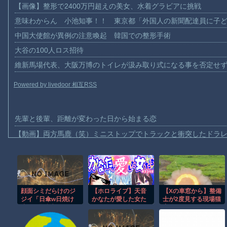
【画像】整形で2400万円超えの美女、水着グラビアに挑戦
意味わからん 小池知事！！ 東京都「外国人の新聞配達員に子
中国大使館が異例の注意喚起 韓国での整形手術
大谷の100人ロス招待
維新馬場代表、大阪万博のトイレが汲み取り式になる事を否定せ
Powered by livedoor 相互RSS
先輩と後輩、距離が変わった日から始まる恋
【動画】両方馬鹿（笑）ミニストップでトラックと衝突したドラレ
【動画】地震発生時の熊本総合病院の手術室の様子が(((ﾟДﾟ)))
【動画】野菜売りのおじさんにドローンを特攻させるおそロシア
【動画】首都高で4tトラックが原因の玉突き事故に巻き込まれた
【Xの車窓から】整備
顔面シミだらけのジ
【ホロライブ】天音
【朗報】大人気漫画「GANTZ」がAmazonでなんと全巻100円ｗ
ジイ「日傘w日焼け
かなたが愛した女た
士が2度見する現場猫
【動画】サッカーの試合中の落雷で選手1人が死亡、12人が負傷し
止めw化粧水wオカマ
ち！今だから語れる
案件 ほか
野郎ンゴォオオオオ
驚天動地のオフコラ
まだ墓石があるだけマシと見るべきか。今はもう合葬墓ばかり
オオwウォオオオオ
ボ秘話「 AZKi 戌神