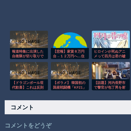
報道特集に出演した
【悲報】家賃８万円
ヒロインが死ぬアニ
自衛隊が切り取りで
台→１２万円へ…住
メって四月は君の嘘
露骨な悪者扱いに、
民「とても払えな
くらいしかないよう
「自衛隊は被災地全
い」
な
体を見ているんだ
よ」と反論が
【ドラゴンボール世
【ポラメ】 韓国初の
【話題】河内長野市
代歓喜】これは反則
国産戦闘機「KF21」
で警官が包丁男を射
ｗ ピッコロ大魔王の
開発完了＝9月に配備
殺した場面の映像が
エッグスタンドが欲
へ
公開される。
しすぎる！
コメント
コメントをどうぞ