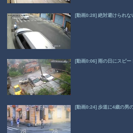
[動画0:28] 絶対避けら
[動画0:06] 雨の日に
[動画0:24] 歩道に4歳の