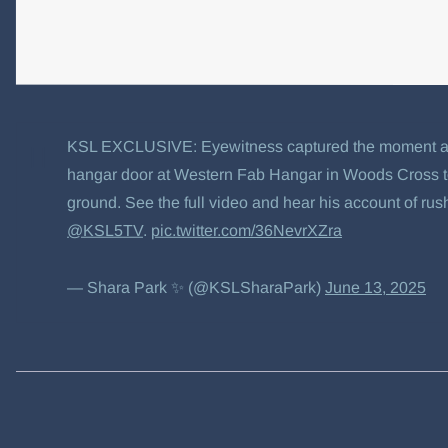
KSL EXCLUSIVE: Eyewitness captured the moment a p
hangar door at Western Fab Hangar in Woods Cross tod
ground. See the full video and hear his account of rush
@KSL5TV
.
pic.twitter.com/36NevrXZra
— Shara Park ✨ (@KSLSharaPark)
June 13, 2025