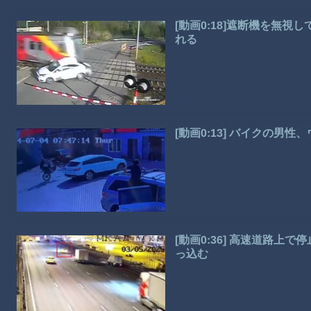
[動画0:18]遮断機を無
れる
[動画0:13] バイクの男
[動画0:36] 高速道路
っ込む