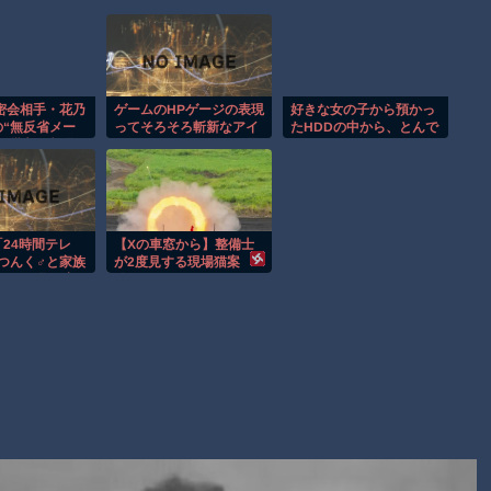
【動画】パキスタンの山の麓で撮影された鉄砲水が地獄すぎ
る。
ヒロインが死ぬアニメって四月は君の嘘くらいしかないような
オレたちひょうきん族の懺悔室なんてナウなヤングは知らんだ
密会相手・花乃
ゲームのHPゲージの表現
好きな女の子から預かっ
“無反省メー
ってそろそろ斬新なアイ
たHDDの中から、とんで
ろ
る批判、報道
デアが現れてもいいと思
もないモノを発見してし
切り行動」も明
う
まった
【討論】ナスを最も美味しく食べる方法
Powered by livedoor 相互RSS
24時間テレ
【Xの車窓から】整備士
つんく♂と家族
が2度見する現場猫案
ドラマ化、妻
件 ほか
景子