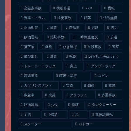
交差点事故
横断歩道
バス
横転
列車・トラム
追突事故
信号無視
転落
正面衝突
自転車
暴走
追越
踏切
一時停止違反
飲酒運転
踏切事故
歩道
ひき逃げ
単独事故
落下物
爆発
警察
Left-Turn-Accident
飛び出し
逃走
転倒
トレーラートラック
ダンプトラック
炎上
喧嘩・暴行
高速道路
スピン
ガソリンスタンド
雪道
強盗
故障
クラッシュ
多重事故
救急車
火災
タンクローリー
路面凍結
少女
倒壊
無免許運転
下敷き
子供
犬
スクーター
パトカー