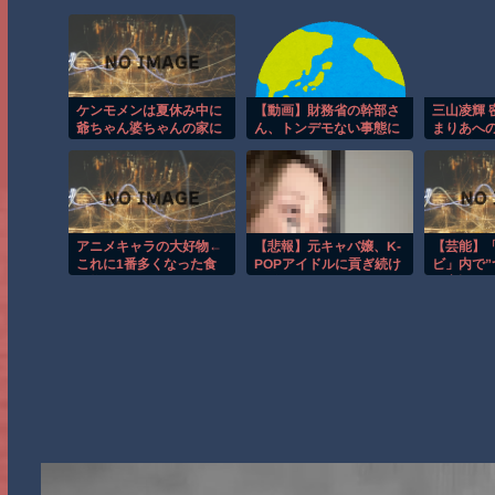
ケンモメンは夏休み中に
【動画】財務省の幹部さ
三山凌輝 
爺ちゃん婆ちゃんの家に
ん、トンデモない事態に
まりあへの
行くの好きだったの
発展してしまう…
ル”に集ま
後の「裏
らかに…
アニメキャラの大好物←
【悲報】元キャバ嬢、K-
【芸能】「
これに1番多くなった食
POPアイドルに貢ぎ続け
ビ」内で”
べ物ってなんだろ
た結果……
の実話”が
な？？？？
役は北川