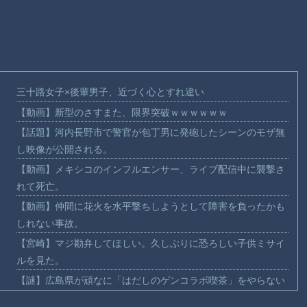
三十路女子×後輩男子、近づく心とすれ違い
【動画】新型のさすまた、限界突破ｗｗｗｗｗｗ
【話題】河内長野市で警官が包丁男に発砲したシーンのモザ無
し映像が公開される。
【動画】メキシコのインフルエンサー、ライブ配信中に襲撃さ
れて死亡。
【動画】仲間に花火を水平撃ちしようとして障害を負ったかも
しれない事故。
【宮崎】マジ勘弁してほしい。久しぶりに恐ろしい子供ミサイ
ルを見た。
【謎】広島県が頑なに「はだしのゲンコラボ喫茶」をやらない
理由