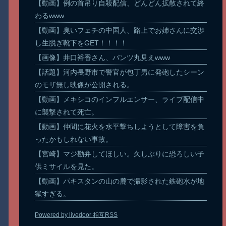
【動画】例の首吊り自殺配信、どんどん拡散されて終
わるwww
【動画】臭いフェチの中国人、路上でお姉さんに交渉
し生脱ぎ靴下をGET！！！！
【画像】井口裕香さん、パンツ丸見えwww
【話題】河内長野市で警官が包丁男に発砲したシーン
のモザ無し映像が公開される。
【動画】メキシコのインフルエンサー、ライブ配信中
に襲撃されて死亡。
【動画】仲間に花火を水平撃ちしようとして障害を負
ったかもしれない事故。
【宮崎】マジ勘弁してほしい。久しぶりに恐ろしい子
供ミサイルを見た。
【動画】パキスタンの山の麓で撮影された鉄砲水が地
獄すぎる。
Powered by livedoor 相互RSS