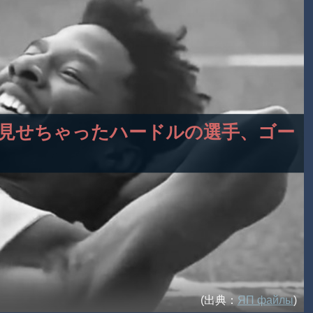
のを見せちゃったハードルの選手、ゴー
(出典：
ЯП файлы
)