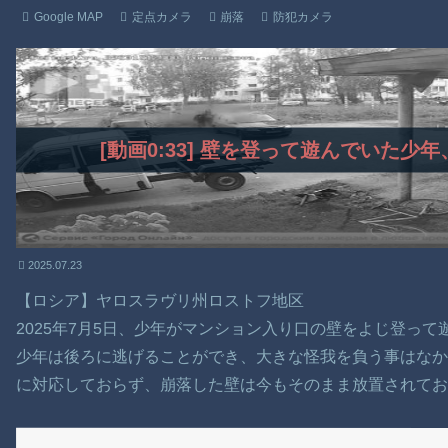
Google MAP
定点カメラ
崩落
防犯カメラ
[動画0:33] 壁を登って遊んでいた
2025.07.23
【ロシア】ヤロスラヴリ州ロストフ地区
2025年7月5日、少年がマンション入り口の壁をよじ登っ
少年は後ろに逃げることができ、大きな怪我を負う事はなか
に対応しておらず、崩落した壁は今もそのまま放置されてお