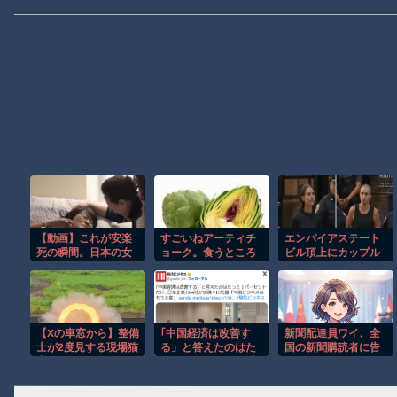
【動画】これが安楽
すごいねアーティチ
エンパイアステート
死の瞬間。日本の女
ョーク。食うところ
ビル頂上にカップル
性がスイスで選んだ
が全然ねえ…！
が無断で登る衝撃の
選択。
事件！！
【Xの車窓から】整備
｢中国経済は改善す
新聞配達員ワイ、全
士が2度見する現場猫
る」と答えたのはた
国の新聞購読者に告
案件 ほか
った１%だけ…日系
ぐwwwwww
企業1364社が吐露
「中国ビジネスはも