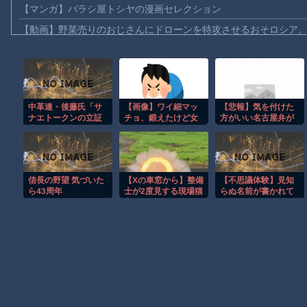
【マンガ】バラシ屋トシヤの漫画セレクション
【動画】野菜売りのおじさんにドローンを特攻させるおそロシア
【動画】首都高で4tトラックが原因の玉突き事故に巻き込まれた
【朗報】大人気漫画「GANTZ」がAmazonでなんと全巻100円ｗ
【動画】サッカーの試合中の落雷で選手1人が死亡、12人が負傷し
中革連・後藤氏「サ
【画像】ワイ細マッ
【悲報】気を付けた
まだ墓石があるだけマシと見るべきか。今はもう合葬墓ばかり
ナエトークンの立証
チョ、鍛えたけど女
方がいい名古屋弁が
【動画】名古屋栄で不良外人が警察官を突き飛ばす。逮捕しろや
責任は総理側にあ
の子に見せる機会が
コチ
る。なぜ私が説明し
なくて寂しい……
ラ・・・・・・・
【動画】新型のさすまた、限界突破ｗｗｗｗｗｗ
なければならないの
か」
【話題】河内長野市で警官が包丁男に発砲したシーンのモザ無し
信長の野望 気づいた
【Xの車窓から】整備
【不思議体験】見知
【謎】広島県が頑なに「はだしのゲンコラボ喫茶」をやらない理
ら43周年
士が2度見する現場猫
らぬ名前が書かれて
案件 ほか
いた
ヒロインが死ぬアニメって四月は君の嘘くらいしかないような
Powered by livedoor 相互RSS