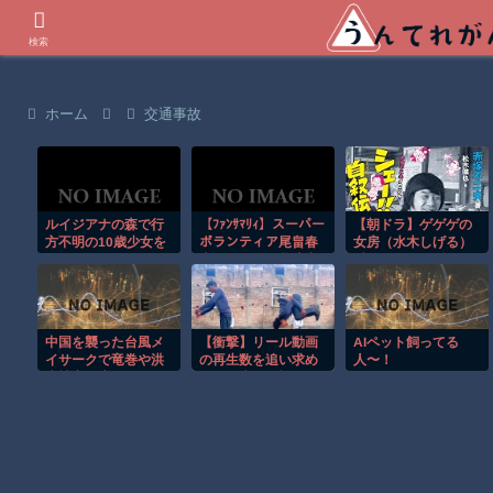
世界の衝撃動画などを紹介
検索
ホーム
交通事故
ルイジアナの森で行
【ﾌｧﾝｻﾏﾘｨ】スーパー
【朝ドラ】ゲゲゲの
方不明の10歳少女を
ボランティア尾畠春
女房（水木しげる）
ドローンが発見！！
夫さん(86) が熊本入
以外で漫画関係でド
りへ「自分の飲む水
ラマ作れるって言う
は自分で持ってい
と誰だろうね
く」「対価・飲食は
一切頂かない」
中国を襲った台風メ
【衝撃】リール動画
AIペット飼ってる
イサークで竜巻や洪
の再生数を追い求め
人〜！
水被害が広がる！！
た男の失敗が怖くて
見れない(@_@;)