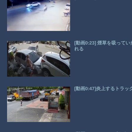
[動画0:23] 煙草を吸
れる
[動画0:47]炎上するト