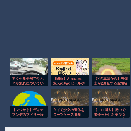
アクセル全開でなん
【朗報】Amazon、
【Xの車窓から】整備
とか流れについてい
週末のあのセールや
士が2度見する現場猫
けるホンダ・アクテ
このセールを開催中
案件 ほか
ィの動画が人気に。
でセールまみれにな
ってしまう
【マジかよ】ディオ
タイで少女の遺体を
【エロ同人】街中で
マンデのマドリー移
スーツケース遺棄し
出会った巨乳美少女
籍に前代未聞のトラ
た疑いの男が映る監
と孕ませを狙う中出
ブル発生…
視映像。
しフェラの刺激的な
夜ｗ