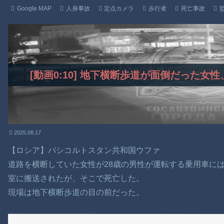
Google MAP
人身事故
定点カメラ
歩行者
死亡事故
[動画0:10] 地下横断歩道が面倒だった
2025.08.17
【ロシア】バシコルトスタン共和国ウファ
道路を横断していた女性が28歳の男性が運転する乗用車に
室に搬送されたが、そこで死亡した。
現場は地下横断歩道の目の前だった。