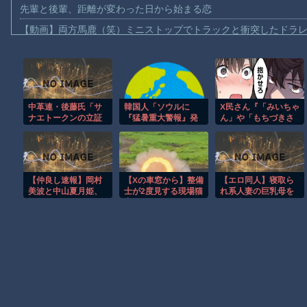
先輩と後輩、距離が変わった日から始まる恋
【動画】両方馬鹿（笑）ミニストップでトラックと衝突したドラレ
【動画】地震発生時の熊本総合病院の手術室の様子が(((ﾟДﾟ)))
【動画】野菜売りのおじさんにドローンを特攻させるおそロシア
【動画】首都高で4tトラックが原因の玉突き事故に巻き込まれた
中革連・後藤氏「サ
韓国人「ソウルに
X民さん『「みいちゃ
【朗報】大人気漫画「GANTZ」がAmazonでなんと全巻100円ｗ
ナエトークンの立証
『猛暑重大警報』発
ん」や「もちづきさ
【動画】サッカーの試合中の落雷で選手1人が死亡、12人が負傷し
責任は総理側にあ
令…気象庁が史上最
ん」の影に隠れがち
る。なぜ私が説明し
高レベルの警告を初
だが、「抱かせろち
まだ墓石があるだけマシと見るべきか。今はもう合葬墓ばかり
なければならないの
適用」
ゃん」もアニメ化す
か」
ることを忘れてはな
【動画】新型のさすまた、限界突破ｗｗｗｗｗｗ
らない』
【仲良し速報】岡村
【Xの車窓から】整備
【エロ同人】寝取ら
【謎】広島県が頑なに「はだしのゲンコラボ喫茶」をやらない理
美波と中山夏月姫、
士が2度見する現場猫
れ系人妻の巨乳母を
初ごはん
案件 ほか
狙う密会フェラと中
ヒロインが死ぬアニメって四月は君の嘘くらいしかないような
出しパイズリの背徳
夜を堕ちるように誘
うｗ
Powered by livedoor 相互RSS