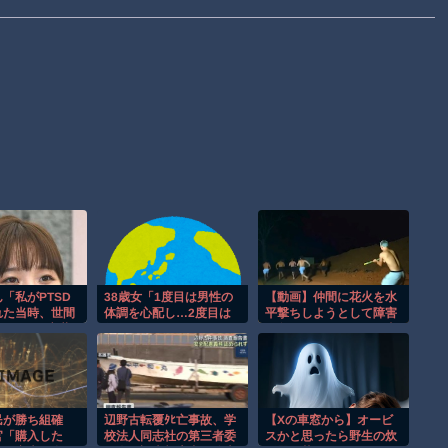
「私がPTSD
38歳女「1度目は男性の
【動画】仲間に花火を水
れた当時、世間
体調を心配し…2度目は
平撃ちしようとして障害
SDという言葉
行くあてがなくなり…」
を負ったかもしれない事
れていませんで
36歳男性にストーカー
故。
民が勝ち組確
辺野古転覆ﾀﾋ亡事故、学
【Xの車窓から】オービ
官「購入した
校法人同志社の第三者委
スかと思ったら野生の炊