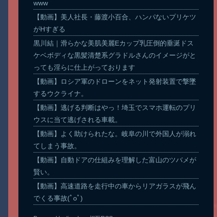
www
【動画】美人社長・藤渡小百合、ハンパないプリケツ
がHすぎる
黒川結｜滑らかな美肌美麗Eカップ乳圧倒的垂涎ドス
ケベボディな黒髪清楚系グラドルさんのイメージがと
っても淫らに仕上がっております
【動画】ロシア軍のドローンをネット発射装置で撃墜
するウクライナ。
【動画】逃げる判断はやっ！埼玉でスマホ運転のプリ
ウスに当て逃げされる車載。
【動画】よく助けられたな。岐阜の川で外国人が溺れ
てしまう事故。
【動画】自動ドアの仕組みを理解した富山のツバメが
賢い。
【動画】高速道路を走行中の車からリアガラスが飛ん
でくる事故(ﾟoﾟ)