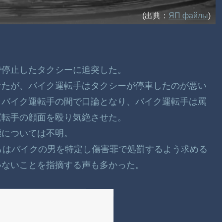
(出典：
ЯП файлы
)
で停止したタクシーに追突した。
けたが、バイク運転手はタクシーが停車したのが悪い
とバイク運転手の間で口論となり、バイク運転手は罵
運転手の顔面を殴り気絶させた。
態については不明。
からはバイクの男を特定し傷害罪で処罰するよう求める
いないことを指摘する声も多かった。