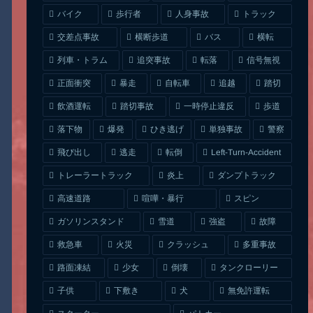
人身事故
トラック
バイク
歩行者
交差点事故
横断歩道
バス
横転
列車・トラム
追突事故
信号無視
転落
正面衝突
自転車
暴走
追越
踏切
一時停止違反
飲酒運転
踏切事故
歩道
ひき逃げ
単独事故
落下物
爆発
警察
Left-Turn-Accident
飛び出し
逃走
転倒
トレーラートラック
ダンプトラック
炎上
喧嘩・暴行
高速道路
スピン
ガソリンスタンド
雪道
強盗
故障
クラッシュ
多重事故
救急車
火災
タンクローリー
路面凍結
少女
倒壊
無免許運転
下敷き
子供
犬