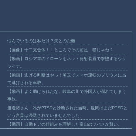
悩んでいるのは私だけ？夫との距離
【画像】十二支合体！！ところでその前足、猫じゃね？
【動画】ロシア軍のドローンをネット発射装置で撃墜するウク
ライナ。
【動画】逃げる判断はやっ！埼玉でスマホ運転のプリウスに当
て逃げされる車載。
【動画】よく助けられたな。岐阜の川で外国人が溺れてしまう
事故。
渡邊渚さん「私がPTSDと診断された当時、世間はまだPTSDと
いう言葉は浸透されていませんでした」
【動画】自動ドアの仕組みを理解した富山のツバメが賢い。
【朗報】Amazon、汗が飛び散る灼熱の「マンガ毎週末セール