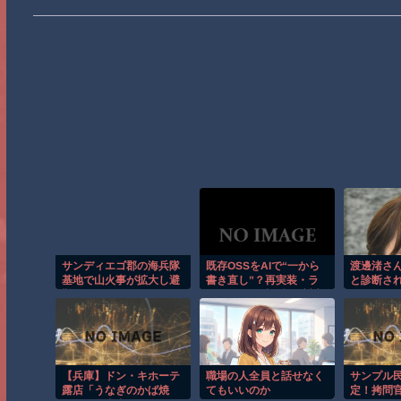
サンディエゴ郡の海兵隊
既存OSSをAIで“一から
渡邊渚さん
基地で山火事が拡大し避
書き直し”？再実装・ラ
と診断さ
難命令！！
イセンス回避が招く対立
はまだPT
と分断
は浸透さ
した」
【兵庫】ドン・キホーテ
職場の人全員と話せなく
サンプル
露店「うなぎのかば焼
てもいいのか
定！拷問