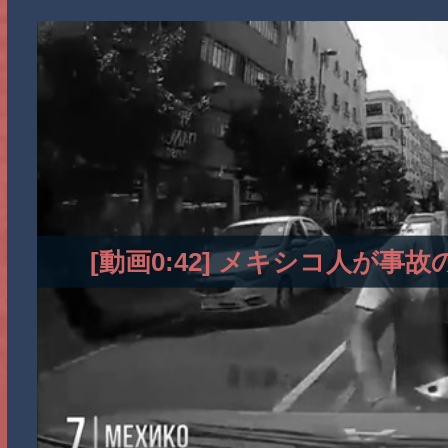
[動画0:42] メキシコ人が