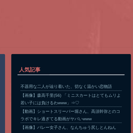
人気記事
不器用な二人が辿り着いた、切なく温かい恋物語
【画像】森高千里(56) 「ミニスカートはとてもムリよ
若い子には負けるわwww」⇒♡
【動画】ショートスリーパー堀さん、高須幹弥とのコ
ラボでキレ過ぎてる動画がヤバいwww
【画像】バレー女子さん、なんちゅう尻しとんねん