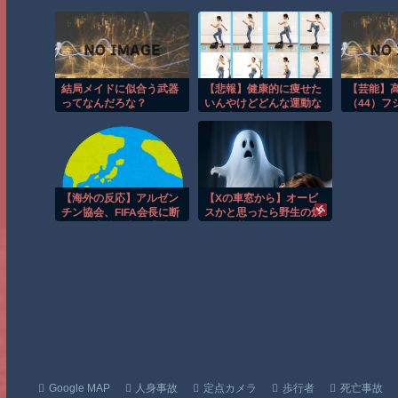
結局メイドに似合う武器
【悲報】健康的に痩せた
【芸能】
ってなんだろな？
いんやけどどんな運動な
（44）フ
ら出来るかなあｗｗｗｗ
『コネ』
ｗｗｗｗｗｗ
【海外の反応】アルゼン
【Xの車窓から】オービ
チン協会、FIFA会長に断
スかと思ったら野生の炊
固たる支持を表明「隠す
飯器で草 ほか
気もないんだなｗ」
Google MAP
人身事故
定点カメラ
歩行者
死亡事故