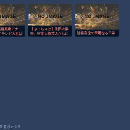
（50%還元）」を開催！
【動画】高速道路を走行中の車からリアガラスが飛んでくる事
故(ﾟoﾟ)
子供向け漫画、謎の闇の大会に参加しがち問題
高橋真麻アナ
【ぶっちゃけ】生田衣梨
財務官僚の華麗なる日常
ジテレビ入社は
奈、吉本大物芸人たちに
【朗報】大人気漫画「GANTZ」がAmazonでなんと全巻100円
ではないが…
囲まれ現在の収入事情を
語る「給料は下がりまし
ｗｗｗｗｗｗ
た」
Powered by livedoor 相互RSS
監視カメラ