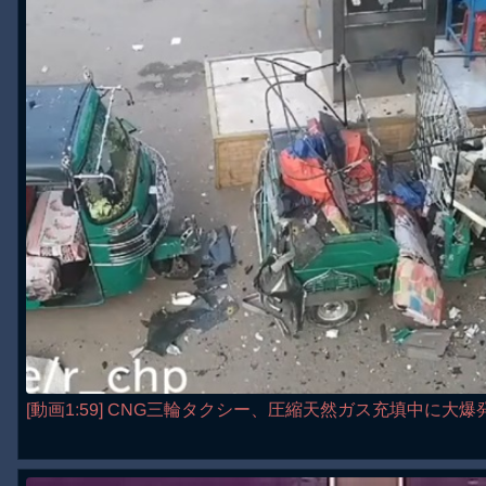
[動画1:59] CNG三輪タクシー、圧縮天然ガス充填中に大爆