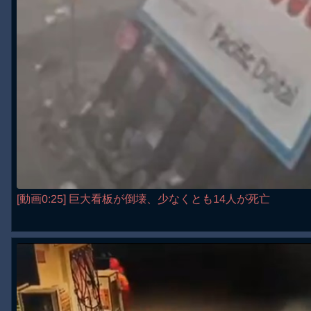
[動画0:25] 巨大看板が倒壊、少なくとも14人が死亡