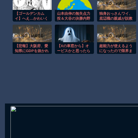
【動画】急病人？横須賀の国道16号でおかしな事故が撮影される
【ゴールデンカム
山本由伸の無失点力
独身おっさんワイ、
Amazon「マンガ毎週末セール（50%還元）」アツいスポーツマ
イ】へえ…かわいく
投＆大谷の決勝内野
底辺職の親戚が説教
【群馬】デカいNinja乗りさん、後方確認しない軽四に当てられて
ないね
安打でドジャースが
してくるので身を隠
連敗ストップ！
す
【動画】ビッグフットの正体が判明
←「我々は二度と負
けない」（海外の反
【動画】DJI Neo2で釣りの自撮りをしようとした男の悲劇（ノ∇`
応）
【悲報】大阪府、愛
【Xの車窓から】オ
超能力が使えるよう
【動画】タイのティパンコーン王子が日本人女性とデートか？
知県にGDPを抜かれ
ービスかと思ったら
になったので限界ま
3位に転落。維新と
野生の炊飯器で草
で極める事にした件
お前らがメイドイン韓国で認めてるもの 「キムチ」あと3つは？
万博で潤ってるはず
ほか
その２
じゃ…
AmazonのアツさMax！心も踊る「マンガ毎週末セール（50%還
Powered by livedoor 相互RSS