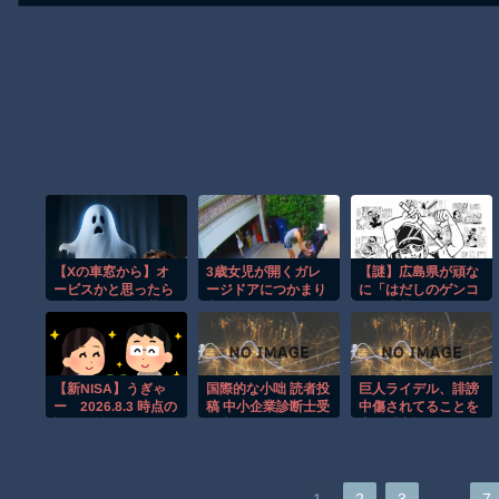
【Xの車窓から】オ
3歳女児が開くガレ
【謎】広島県が頑な
ービスかと思ったら
ージドアにつかまり
に「はだしのゲンコ
野生の炊飯器で草
宙づりになる危険な
ラボ喫茶」をやらな
ほか
瞬間！！
い理由
【新NISA】うぎゃ
国際的な小咄 読者投
巨人ライデル、誹謗
ー 2026.8.3 時点の
稿 中小企業診断士受
中傷されてることを
評価損益
験者向けのITパスポ
告白「家族を殺すと
ート試験対策
いうメッセージを送
るのはやめて下さ
い」
…
1
2
3
7