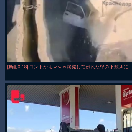
[動画0:18] コントかよｗｗｗ爆発して倒れた壁の下敷きに