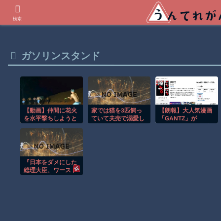
世界の衝撃動画などを紹介
検索
ガソリンスタンド
【動画】仲間に花火
家では猫を3匹飼っ
【朗報】大人気漫画
を水平撃ちしようと
ていて夫売で溺愛し
「GANTZ」が
して障害を負ったか
てるんだけど嫁の可
Amazonでなんと全
もしれない事故。
愛がり方が常軌を逸
巻100円ｗｗｗｗｗ
してる
ｗ
『日本をダメにした
総理大臣、ワースト
１位が同点でこの人
ｗ』と『松屋、食器
の仕分けまでセルフ
に』ほか 8/7 ネタ