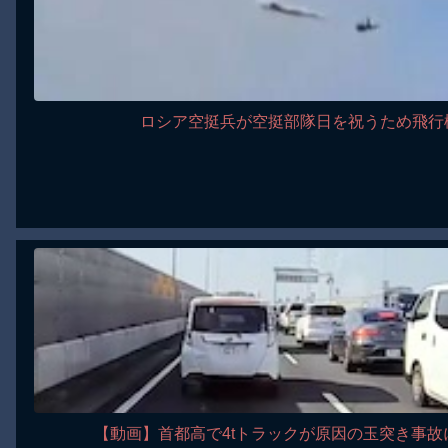
ロシア空挺兵が空挺部隊日を祝うため飛行
【動画】首都高で4tトラックが原因の玉突き事