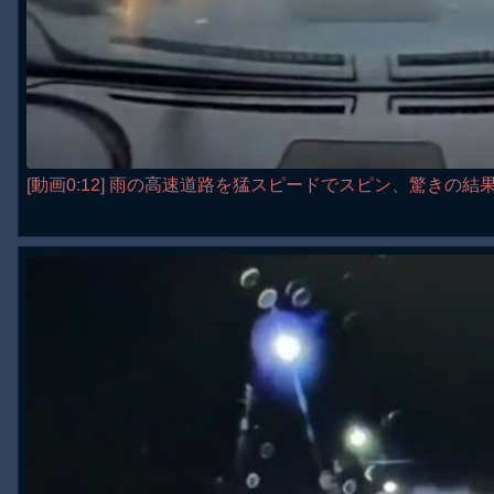
[動画0:12] 雨の高速道路を猛スピードでスピン、驚きの結