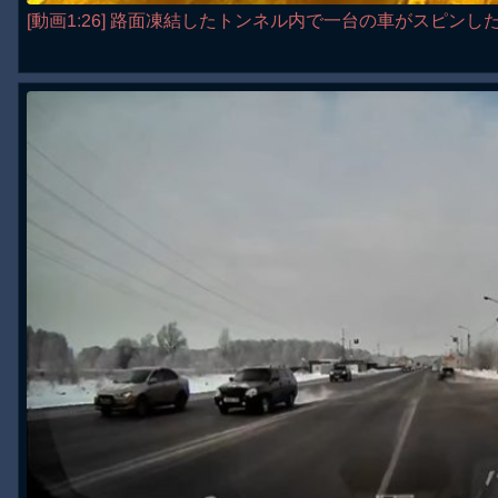
[動画1:26] 路面凍結したトンネル内で一台の車がスピンし