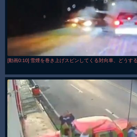
[動画0:10] 雪煙を巻き上げスピンしてくる対向車、どう