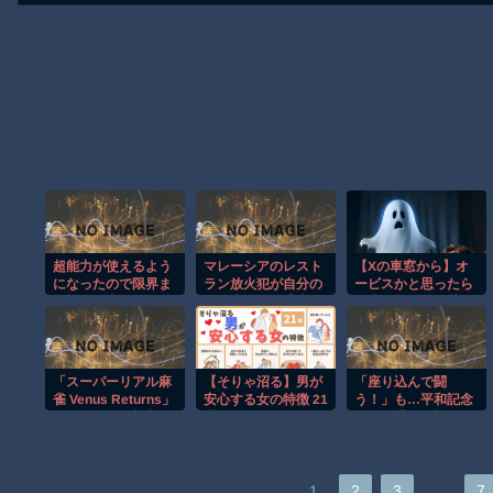
超能力が使えるよう
マレーシアのレスト
【Xの車窓から】オ
になったので限界ま
ラン放火犯が自分の
ービスかと思ったら
で極める事にした件
足に火をつけ逃走す
野生の炊飯器で草
その２
る瞬間！！
ほか
「スーパーリアル麻
【そりゃ沼る】男が
「座り込んで闘
雀 Venus Returns」
安心する女の特徴 21
う！」も…平和記念
8月27日に発売決
選
公園に滞留の極左活
定。脱衣麻雀が
動家ら 広島県警が
3D×VRで復活発売か
全員排除
ら2週間は20%オフ
になるセールが実施
…
1
2
3
7