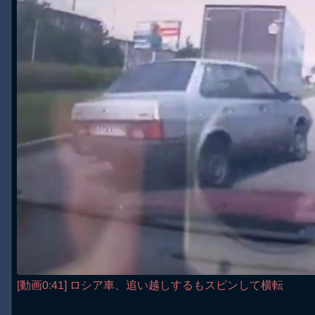
[動画0:41] ロシア車、追い越しするもスピンして横転