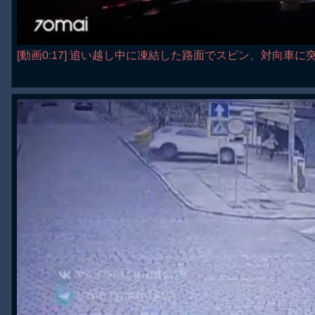
[動画0:17] 追い越し中に凍結した路面でスピン、対向車に