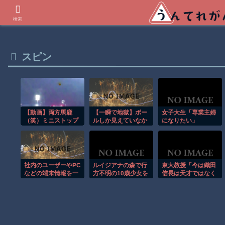
世界の衝撃動画などを紹介
検索
スピン
女子大生「専業主婦
【動画】両方馬鹿
【一瞬で地獄】ボー
（笑）ミニストップ
ルしか見えていなか
になりたい」
でトラックと衝突し
った…ドライバーを
襲った悪夢
たドラレコが（ノ
∇`）
社内のユーザーやPC
ルイジアナの森で行
東大教授「今は織田
などの端末情報を一
方不明の10歳少女を
信長は天才ではなく
元管理する「Active
ドローンが発見！！
凡人だったという説
Directory」解説
が強いがそれは違う
と思う」