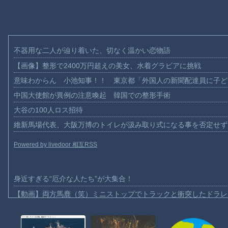
不器用な二人が辿り着いた、切なく温かい恋物語
【画像】整形で2400万円超えの美女、水着グラビアに挑戦
意味わからん 小池知事！！ 東京都「外国人の新聞配達員に子ど
中国大使館が異例の注意喚起 韓国での整形手術
大谷の100人ロス招待
維新馬場代表、大阪万博のトイレが汲み取り式になる事を否定せず
Powered by livedoor 相互RSS
身近すぎる“厄介な人たち”が大集合！
【動画】両方馬鹿（笑）ミニストップでトラックと衝突したドラレ
【動画】地震発生時の熊本総合病院の手術室の様子が(((ﾟДﾟ)))
【動画】野菜売りのおじさんにドローンを特攻させるおそロシア。