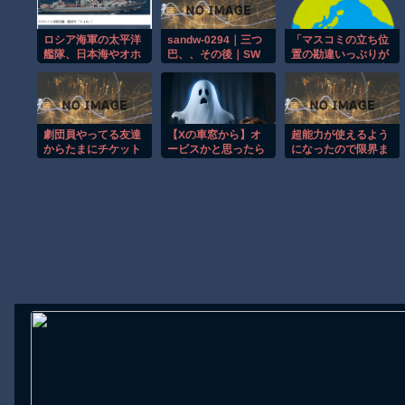
【動画】首都高で4tトラックが原因の玉突き事故に巻き込まれた軽
ロシア海軍の太平洋
sandw-0294｜三つ
「マスコミの立ち位
【朗報】大人気漫画「GANTZ」がAmazonでなんと全巻100円ｗ
艦隊、日本海やオホ
巴、、その後｜SW
置の勘違いっぷりが
ーツク海で軍事演習
企画｜ ウェット＆メ
すごい」と報ステ大
【動画】サッカーの試合中の落雷で選手1人が死亡、12人が負傷し
開始…ウクライナ支
ッシー
越キャスターの台詞
まだ墓石があるだけマシと見るべきか。今はもう合葬墓ばかり
援続ける日本を威嚇
に視聴者絶句、高市
か！
とトランプを同列視
【動画】新型のさすまた、限界突破ｗｗｗｗｗｗ
させようという思惑
劇団員やってる友達
【Xの車窓から】オ
超能力が使えるよう
がひしひしと
【謎】広島県が頑なに「はだしのゲンコラボ喫茶」をやらない理由
からたまにチケット
ービスかと思ったら
になったので限界ま
買わされるから見に
野生の炊飯器で草
で極める事にした件
ヒロインが死ぬアニメって四月は君の嘘くらいしかないような
行くんやけど
ほか
その２
さ・・・
Powered by livedoor 相互RSS