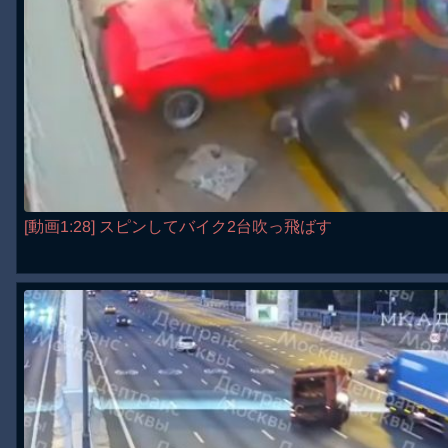
[動画1:28] スピンしてバイク2台吹っ飛ばす