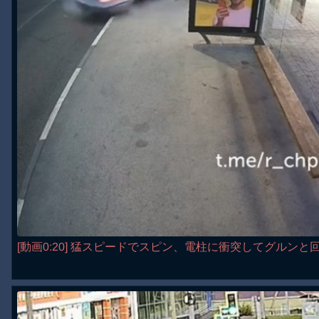
[動画0:20] 猛スピードでスピン、電柱に衝突してグルンと