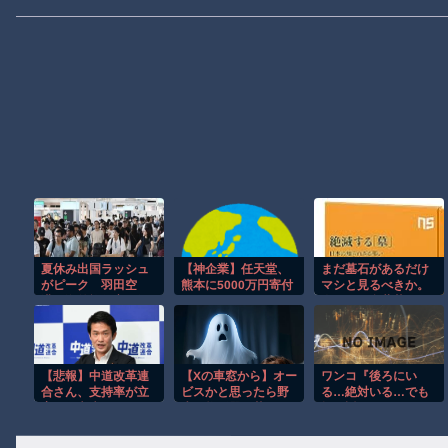
夏休み出国ラッシュ
【神企業】任天堂、
まだ墓石があるだけ
がピーク 羽田空
熊本に5000万円寄付
マシと見るべきか。
港、海外旅行客で混
今はもう合葬墓ばか
雑
り
【悲報】中道改革連
【Xの車窓から】オー
ワンコ『後ろにい
合さん、支持率が立
ビスかと思ったら野
る…絶対いる…でも
憲や保守党を下回る
生の炊飯器で草 ほ
振り返っちゃいけな
ｗｗｗｗｗｗｗ
か
いヤツだ…』