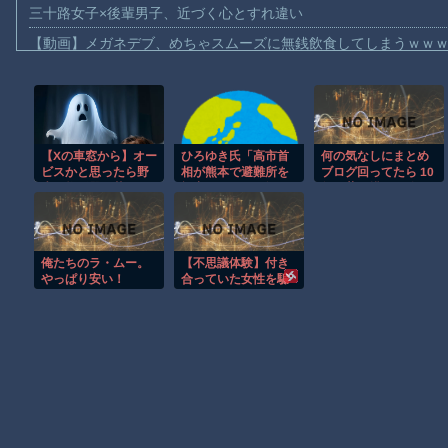
三十路女子×後輩男子、近づく心とすれ違い
【動画】メガネデブ、めちゃスムーズに無銭飲食してしまうｗｗ
【動画】女子アナ「流しそうめん初体験します！ズズッズッ…ズ
【動画】迎撃ミサイルを避けながら船舶にドローンを突撃させる
【動画】大阪のゲリラ豪雨を生駒山の山頂から撮影したビデオが
【Xの車窓から】オー
ひろゆき氏「高市首
何の気なしにまとめ
【動画】イッヌ、煽ってしまう
ビスかと思ったら野
相が熊本で避難所を
ブログ回ってたら 10
【動画】ゴルフ中の嵐を撮影していた男性が雷に打たれる事故。
生の炊飯器で草 ほ
視察したのは3分だけ
年も昔に描いた絵が
か
説」←見事にデマに
貼られてた【再】
【画像】地球上で最も珍しい茶色いパンダｗｗｗ
引っかかる
【動画】これは怖い。三重の国道23号で撮影された避けようがな
俺たちのラ・ムー。
【不思議体験】付き
【悲報】テレ東の若手女子アナ「国民が勝手に我々取材陣にカメ
やっぱり安い！
合っていた女性を騙
して・・・。
ｗｗｗｗ
Amazon「マンガ毎週末セール（50%還元）」アツいスポーツマ
Powered by livedoor 相互RSS