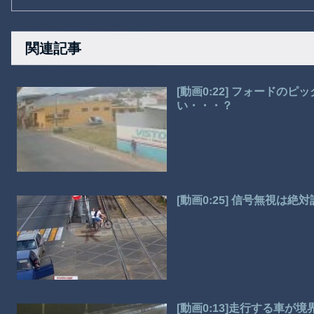
関連記事
[動画0:22] フォードの
い・・・？
[動画0:25] 信号無視は
[動画0:13]走行する車が