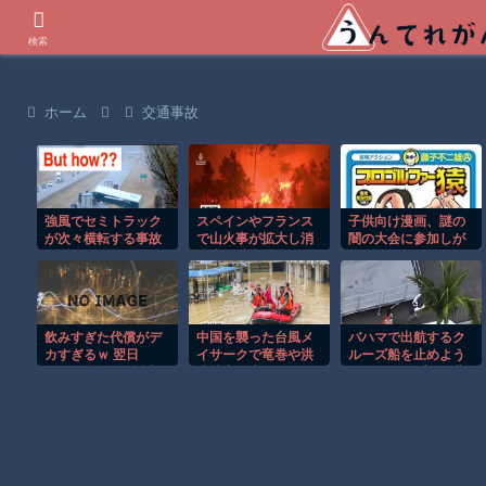
世界の衝撃動画などを紹介
検索
ホーム
交通事故
強風でセミトラック
スペインやフランス
子供向け漫画、謎の
が次々横転する事故
で山火事が拡大し消
闇の大会に参加しが
の瞬間が恐ろしすぎ
防士が消火活動！！
ち問題
る！！
飲みすぎた代償がデ
中国を襲った台風メ
バハマで出航するク
カすぎるｗ 翌日
イサークで竜巻や洪
ルーズ船を止めよう
100％後悔する誕生
水被害が広がる！！
とするカップルの悲
日パーティー
劇！！