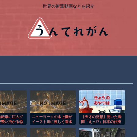
世界の衝撃動画などを紹介
自転車に巨大グ
ニューヨークの水上機が
【天才の発想】開いた瞬
が襲い掛かる恐
イースト川に激しく着水
間「えっ!?」日本の仕掛
ro映像！！
する恐怖の瞬間！！
け絵本が凄すぎたｗ