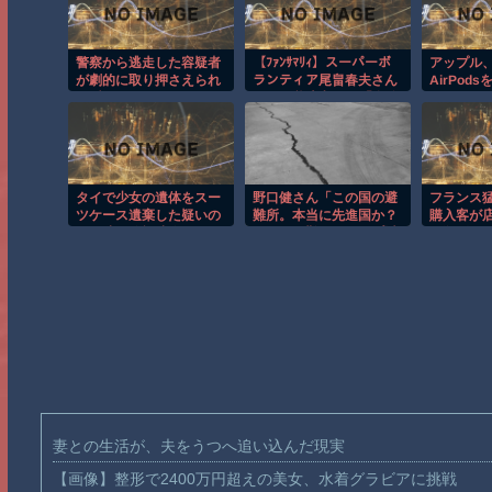
警察から逃走した容疑者
【ﾌｧﾝｻﾏﾘｨ】スーパーボ
アップル
が劇的に取り押さえられ
ランティア尾畠春夫さん
AirPod
る瞬間！！
(86) が熊本入りへ「自分
ければ9月
の飲む水は自分で持って
いく」「対価・飲食は一
切頂かない」
タイで少女の遺体をスー
野口健さん「この国の避
フランス
ツケース遺棄した疑いの
難所。本当に先進国か？
購入客が
男が映る監視映像。
ソマリア難民キャンプ以
し殺到！
下と言われてる」
妻との生活が、夫をうつへ追い込んだ現実
【画像】整形で2400万円超えの美女、水着グラビアに挑戦