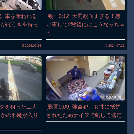
強盗に車を奪われる
[動画0:12] 天罰覿面すぎる！悪
ーがほうきを持っ
い事して2秒後にはこうなっちゃ
う
2024.07.24
2024.07.21
バイクを狙った二人
[動画0:09] 強盗犯、女性に抵抗
さかの邪魔が入り
されたためナイフで刺して逃走