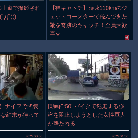
の山道で撮影され
【神キャッチ】時速110kmのジ
Дﾟ)))
ェットコースターで飛んできた
靴を奇跡のキャッチ！全員大歓
喜ｗ
薬局にナイフで武装
[動画0:50] バイクで逃走する強
外な結末が待って
盗を阻止しようとした女性軍人
が撃たれる
2025.03.06
2025.01.30