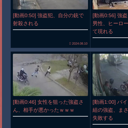
[動画0:50] 強盗犯、自分の銃で
[動画0:56] 
射殺される
男性、ヒーロ
て現れる
2024.08.10
[動画0:46] 女性を狙った強盗さ
[動画1:00] 
ん、相手が悪かったｗｗｗ
組の強盗、ま
失敗する