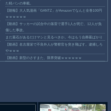
た軽バンの車載。
【朗報】大人気漫画「GANTZ」がAmazonでなんと全巻100円
ｗｗｗｗｗｗ
【動画】サッカーの試合中の落雷で選手1人が死亡、12人が負
傷した事故。
まだ墓石があるだけマシと見るべきか。今はもう合葬墓ばかり
【動画】名古屋栄で不良外人が警察官を突き飛ばす。逮捕しろ
やｗｗｗ
【動画】新型のさすまた、限界突破ｗｗｗｗｗｗ
【話題】河内長野市で警官が包丁男に発砲したシーンのモザ無
し映像が公開される。
【動画】メキシコのインフルエンサー、ライブ配信中に襲撃さ
れて死亡。
【謎】広島県が頑なに「はだしのゲンコラボ喫茶」をやらない
理由
ヒロインが死ぬアニメって四月は君の嘘くらいしかないような