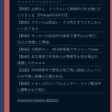
ッッッッッッッッッッッッ！
【動画】お姉さん、クジラという規格外の生き物にビ
ビりまくる 【Pickup05164712】
【動画】グラドル山田あい、デカ乳すぎてビキニから
ハミ出てるぞ
【動画】サッカーの試合中の落雷で選手1人が死亡、
12人が負傷した事故。
【動画】元西武ヤン、MLB初登板で大ジャンプwww
【動画】名古屋栄で不良外人が警察官を突き飛ばす。
逮捕しろやｗｗｗ
【話題】河内長野市で警官が包丁男に発砲したシーン
のモザ無し映像が公開される。
【動画】メキシコのインフルエンサー、ライブ配信中
に襲撃されて死亡。
Powered by livedoor 相互RSS