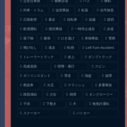
交差点事故
横断歩道
バス
横転
列車・トラム
追突事故
信号無視
転落
正面衝突
自転車
暴走
追越
踏切
一時停止違反
飲酒運転
踏切事故
歩道
ひき逃げ
単独事故
落下物
爆発
警察
Left-Turn-Accident
飛び出し
逃走
転倒
トレーラートラック
ダンプトラック
炎上
喧嘩・暴行
高速道路
スピン
ガソリンスタンド
雪道
強盗
故障
クラッシュ
多重事故
救急車
火災
タンクローリー
路面凍結
少女
倒壊
無免許運転
下敷き
子供
犬
スクーター
パトカー