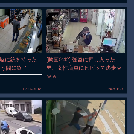
パン屋に銃を持った
[動画0:42] 強盗に押し入った
いう間に終了
男、女性店員にビビッて逃走ｗ
ｗｗ
2025.01.12
2024.11.05