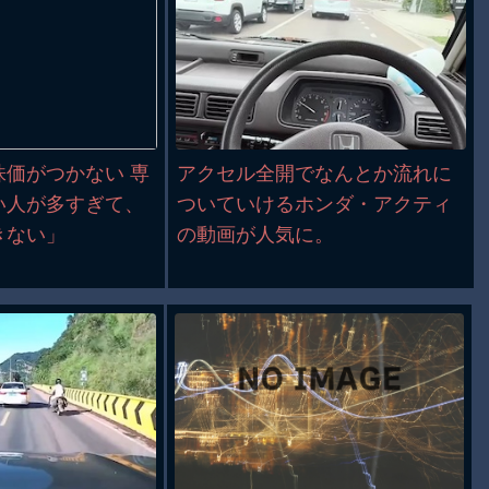
Powered by livedoor 相互RSS
価がつかない 専
アクセル全開でなんとか流れに
い人が多すぎて、
ついていけるホンダ・アクティ
きない」
の動画が人気に。