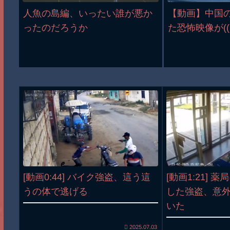
人魚の島編、いったい誰が悪か
【動画】中国
ったのだろうか
た恐怖映像が(((ﾟ
[動画0:44] バイク強盗、這う這
[動画1:21] 
うの体で逃げる
した強盗、意
いた
2025.07.03