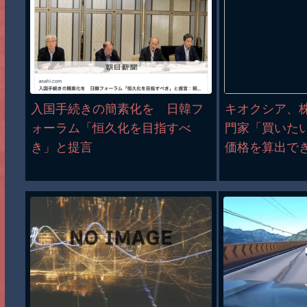
入国手続きの簡素化を 日韓フ
キオクシア、株
ォーラム「恒久化を目指すべ
門家「買いた
き」と提言
価格を算出で