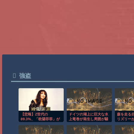
強盗
【悲報】Z世代の
ドイツの湖上に巨大な水
森を走る
89.3%、「欧陽菲菲」が
上竜巻が発生し周囲が騒
リズリー
読めない…
然！！
怖のGoP