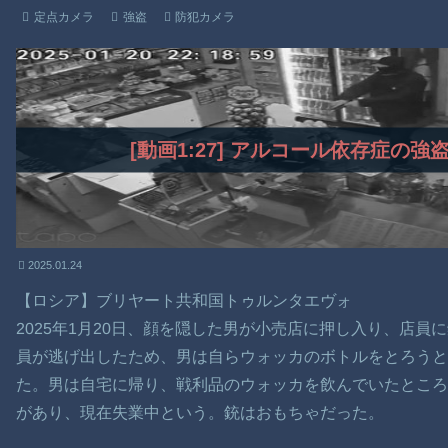
定点カメラ
強盗
防犯カメラ
[動画1:27] アルコール依存症の
2025.01.24
【ロシア】ブリヤート共和国トゥルンタエヴォ
2025年1月20日、顔を隠した男が小売店に押し入り、店
員が逃げ出したため、男は自らウォッカのボトルをとろう
た。男は自宅に帰り、戦利品のウォッカを飲んでいたところ
があり、現在失業中という。銃はおもちゃだった。