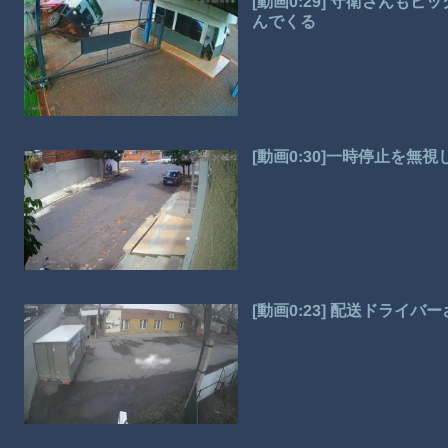
[動画0:29] 守衛さん
んでくる
[動画0:30]一時停止を
[動画0:23] 配送ドライ