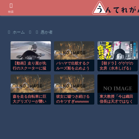
世界の衝撃動画などを紹介
検索
ホーム
愚か者
【動画】走り屋が先
バハマで出航するク
【朝ドラ】ゲゲゲの
行のスクーターに猛
ルーズ船を止めよう
女房（水木しげる）
スピードで突っ込む
とするカップルの悲
以外で漫画関係でド
事故。
劇！！
ラマ作れるって言う
と誰だろうね
森を走る自転車に巨
彼女に嘘つき続ける
東大教授「今は織田
大グリズリーが襲い
のキツすぎwwwww
信長は天才ではなく
掛かる恐怖のGoPro
凡人だったという説
映像！！
が強いがそれは違う
と思う」