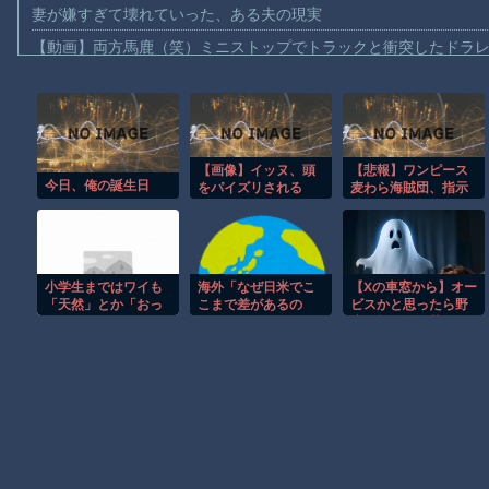
妻が嫌すぎて壊れていった、ある夫の現実
【動画】両方馬鹿（笑）ミニストップでトラックと衝突したドラレ
【動画】地震発生時の熊本総合病院の手術室の様子が(((ﾟДﾟ)))
【動画】野菜売りのおじさんにドローンを特攻させるおそロシア
【動画】首都高で4tトラックが原因の玉突き事故に巻き込まれた
【画像】イッヌ、頭
【悲報】ワンピース
【朗報】大人気漫画「GANTZ」がAmazonでなんと全巻100円ｗ
今日、俺の誕生日
をパイズリされる
麦わら海賊団、指示
【動画】サッカーの試合中の落雷で選手1人が死亡、12人が負傷し
待ち人間の無能を船
に乗せてしまう…
まだ墓石があるだけマシと見るべきか。今はもう合葬墓ばかり
【動画】新型のさすまた、限界突破ｗｗｗｗｗｗ
小学生まではワイも
海外「なぜ日米でこ
【Xの車窓から】オー
【謎】広島県が頑なに「はだしのゲンコラボ喫茶」をやらない理
「天然」とか「おっ
こまで差があるの
ビスかと思ったら野
ちょこちょい」って
か…」アメリカ人が
生の炊飯器で草 ほ
ヒロインが死ぬアニメって四月は君の嘘くらいしかないような
言われてた
日米ではクオリティ
か
が違い過ぎると嘆く
商品とは・・・？
Powered by livedoor 相互RSS
【海外の反応】