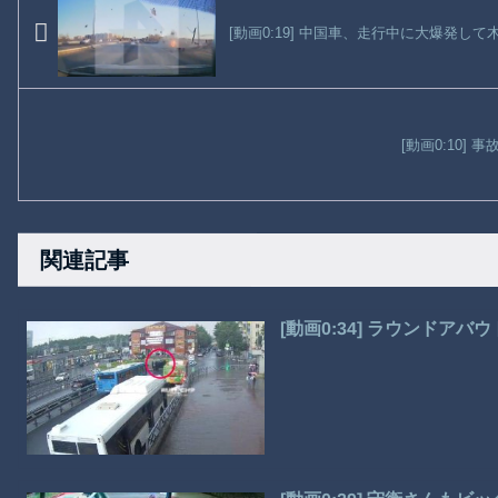
[動画0:19] 中国車、走行中に大爆発して
[動画0:10]
関連記事
[動画0:34] ラウンドア