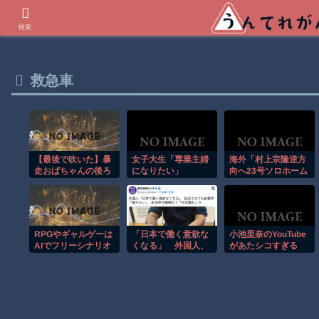
世界の衝撃動画などを紹介
検索
救急車
女子大生「専業主婦
海外「村上宗隆逆方
【最後で吹いた】暴
走おばちゃんの後ろ
になりたい」
向へ23号ソロホーム
に乗ったおじちゃん
ラン！」
のバランス感覚が人
間離れしてた！
RPGやギャルゲーは
「日本で働く意欲な
小池里奈のYouTube
AIでフリーシナリオ
くなる」 外国人、
があたシコすぎる
にすれば良くね？
自活できても新要件
「届かない」…永住
許可厳格化で「日本
離れ」か