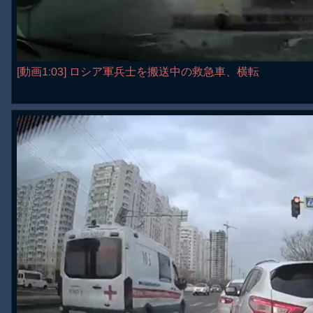
[動画1:03] ロシア軍兵士を搬送中の救急車、横転