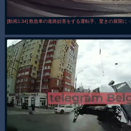
[動画1:34] 救急車の進路妨害をする運転手、驚きの展開に