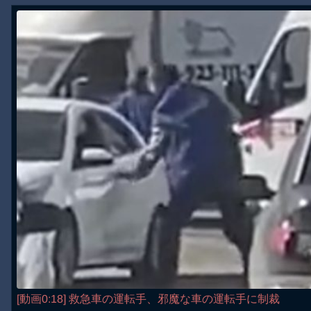
[動画0:18] 救急車の運転手、邪魔な車の運転手に制裁