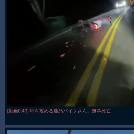
[動画0:40] 峠を攻める迷惑バイクさん、無事死亡