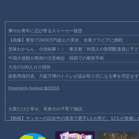
爽やか青年に忍び寄るストーカー疑惑
【画像】整形で2400万円超えの美女、水着グラビアに挑戦
意味わからん 小池知事！！ 東京都「外国人の新聞配達員に子ど
中国大使館が異例の注意喚起 韓国での整形手術
大谷の100人ロス招待
維新馬場代表、大阪万博のトイレが汲み取り式になる事を否定せず
Powered by livedoor 相互RSS
大変だけど幸せ。等身大の子育て物語。
【動画】サッカーの試合中の落雷で選手1人が死亡、12人が負傷し
まだ墓石があるだけマシと見るべきか。今はもう合葬墓ばかり
【動画】名古屋栄で不良外人が警察官を突き飛ばす。逮捕しろやｗ