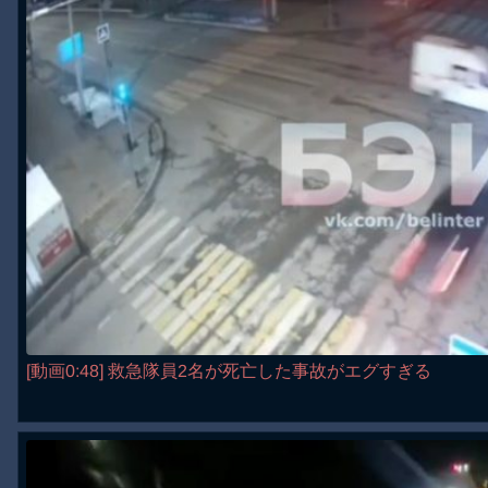
[動画0:48] 救急隊員2名が死亡した事故がエグすぎる