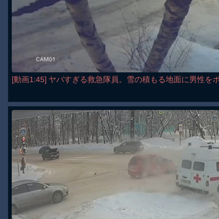
[動画1:45] ヤバすぎる救急隊員。雪の積もる地面に男性を