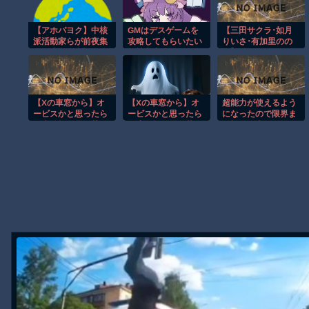
【動画】新型のさすまた、限界突破ｗｗｗｗｗｗ
【アホパヨク】中核
GMはデスゲームを
【三田サクラ･如月
【話題】河内長野市で警官が包丁男に発砲したシーンのモザ無し映
派活動家らが前夜集
攻略してもらいたい
りいさ･有加里のの
会、広島平和記念公
―被害者たちの頭脳
か】《エロ動画×お
【動画】メキシコのインフルエンサー、ライブ配信中に襲撃されて
園からデモ行進「中
戦― 第148話前編
姉さん･レイプ》プ
【動画】仲間に花火を水平撃ちしようとして障害を負ったかもしれ
国侵略戦争、世界核
ライドの高い隣のお
戦争を止めよう！」
姉さんを無理矢理ね
【謎】広島県が頑なに「はだしのゲンコラボ喫茶」をやらない理由
と絶叫
じ伏せ無許可中出し
【Xの車窓から】オ
【Xの車窓から】オ
超能力が使えるよう
ヒロインが死ぬアニメって四月は君の嘘くらいしかないような
ービスかと思ったら
ービスかと思ったら
になったので限界ま
野生の炊飯器で草
野生の炊飯器で草
で極める事にした件
オレたちひょうきん族の懺悔室なんてナウなヤングは知らんだろ
ほか
ほか
その２
Powered by livedoor 相互RSS