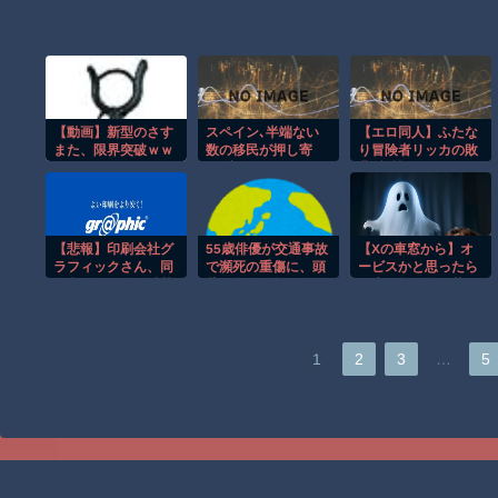
【動画】新型のさす
スペイン､半端ない
【エロ同人】ふたな
また、限界突破ｗｗ
数の移民が押し寄
り冒険者リッカの敗
ｗｗｗｗ
せ､逝く･･･
北射精記録
【悲報】印刷会社グ
55歳俳優が交通事故
【Xの車窓から】オ
ラフィックさん、同
で瀕死の重傷に、頭
ービスかと思ったら
人印刷の不備で滅茶
蓋骨多発骨折・右外
野生の炊飯器で草
苦茶叩かれ
傷性くも膜下出血・
ほか
る・・・・・・・・
右側頭葉脳挫傷・肋
・
骨骨折など大怪我を
負うも……
…
1
2
3
5