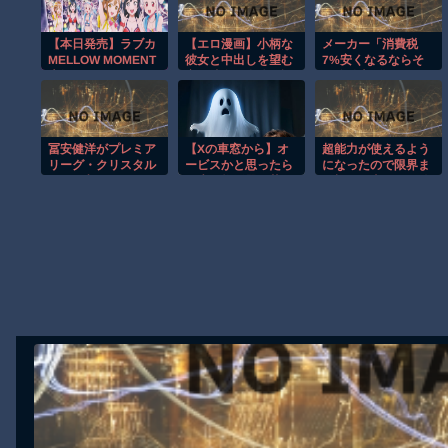
【動画】よく助けられたな。岐阜の川で外国人が溺れてしまう事故
【本日発売】ラブカ
【エロ漫画】小柄な
メーカー「消費税
渡邊渚さん「私がPTSDと診断された当時、世間はまだPTSDと
MELLOW MOMENT
彼女と中出しを望む
7%安くなるならそ
告知ツイートいいね
夜、彼女の身体が語
の分値上げしたろ
【動画】自動ドアの仕組みを理解した富山のツバメが賢い。
ランキング【ラブラ
る秘密のはだけ与え
w」これどうすん
【朗報】Amazon、汗が飛び散る灼熱の「マンガ毎週末セール（5
イブ！】
たくなる瞬間！
の？
【動画】高速道路を走行中の車からリアガラスが飛んでくる事故(ﾟo
冨安健洋がプレミア
【Xの車窓から】オ
超能力が使えるよう
子供向け漫画、謎の闇の大会に参加しがち問題
リーグ・クリスタル
ービスかと思ったら
になったので限界ま
パレス入りキターー
野生の炊飯器で草
で極める事にした件
【朗報】大人気漫画「GANTZ」がAmazonでなんと全巻100円ｗ
ーーーー！
ほか
その２
Powered by livedoor 相互RSS