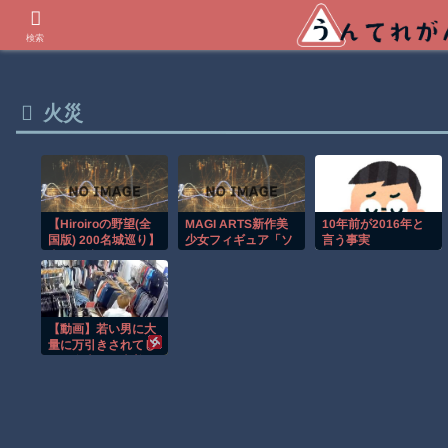
世界の衝撃動画などを紹介
検索
火災
10年前が2016年と
【Hiroiroの野望(全
MAGI ARTS新作美
国版) 200名城巡り】
言う事実
少女フィギュア「ソ
真夏の城廻りはもう
フィア・F・シャー
こりごり編
リング シスターVer.
ブライトエディショ
ン」予約受付開始！
【動画】若い男に大
量に万引きされてし
まう名古屋の古着屋
さん。