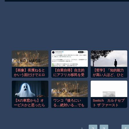
【画像】長濱ねると
【自業自得】自主的
【哲学】「知的能力
かいう顔だけでエロ
にアフリカ移民を受
が高い人ほど、ひと
い女
け入れたスペインの
りで過ごすことを好
左派活動家の末路
み、知的能力が低い
人ほど、誰かと一緒
にいようと
【Xの車窓から】オ
ワンコ『後ろにい
Switch カルドセプ
ービスかと思ったら
る…絶対いる…でも
ト ザ ファースト
野生の炊飯器で草
振り返っちゃいけな
1858 本
ほか
いヤツだ…』
…
1
2
3
5