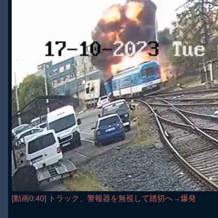
[動画0:40] トラック、警報器を無視して踏切へ→爆発