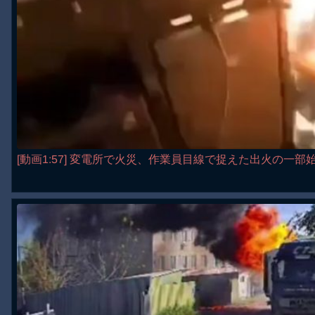
[動画1:57] 変電所で火災、作業員目線で捉えた出火の一