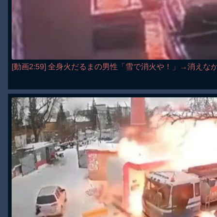
[動画2:59] 全身火だるまの男性「雪で消火や！」→消えな