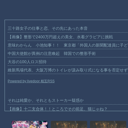
三十路女子の仕事と恋、その先にあった本音
【画像】整形で2400万円超えの美女、水着グラビアに挑戦
意味わからん 小池知事！！ 東京都「外国人の新聞配達員に子ど
中国大使館が異例の注意喚起 韓国での整形手術
大谷の100人ロス招待
維新馬場代表、大阪万博のトイレが汲み取り式になる事を否定せず
Powered by livedoor 相互RSS
それは純愛か、それともストーカー疑惑か
【画像】十二支合体！！ところでその前足、猫じゃね？
【動画】ロシア軍のドローンをネット発射装置で撃墜するウクライ
【動画】逃げる判断はやっ！埼玉でスマホ運転のプリウスに当て逃