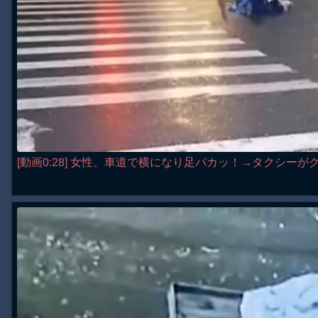
[動画0:28] 女性、車道で横になり足パカッ！→タクシーが