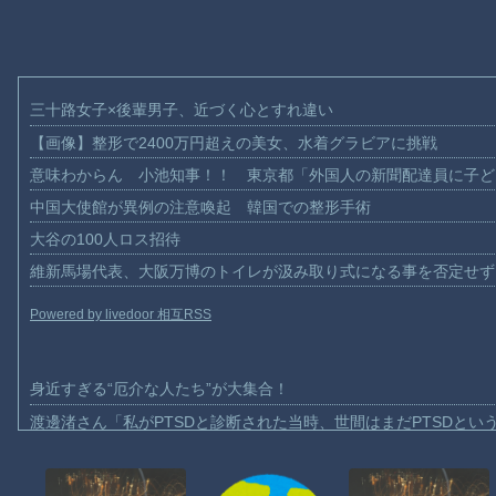
三十路女子×後輩男子、近づく心とすれ違い
【画像】整形で2400万円超えの美女、水着グラビアに挑戦
意味わからん 小池知事！！ 東京都「外国人の新聞配達員に子ど
中国大使館が異例の注意喚起 韓国での整形手術
大谷の100人ロス招待
維新馬場代表、大阪万博のトイレが汲み取り式になる事を否定せず
Powered by livedoor 相互RSS
身近すぎる“厄介な人たち”が大集合！
渡邊渚さん「私がPTSDと診断された当時、世間はまだPTSDと
【動画】自動ドアの仕組みを理解した富山のツバメが賢い。
【朗報】Amazon、汗が飛び散る灼熱の「マンガ毎週末セール（5