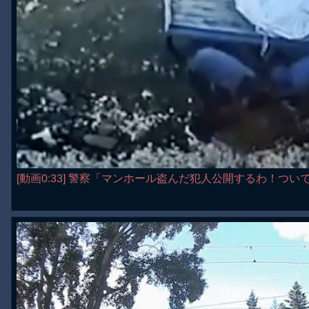
[動画0:33] 警察「マンホール盗んだ犯人公開するわ！つ