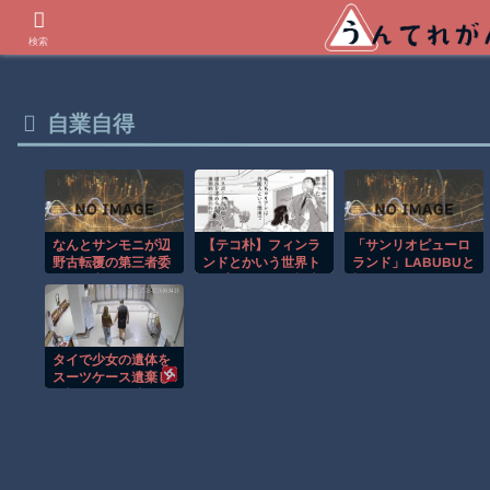
世界の衝撃動画などを紹介
検索
自業自得
なんとサンモニが辺
【テコ朴】フィンラ
「サンリオピューロ
野古転覆の第三者委
ンドとかいう世界ト
ランド」LABUBUと
会見に言及、だが結
ップレベルの人権先
初コラボのハロウィ
進国
論があまりにもアレ
ーンイベント開催！
すぎており……
木村昴が声で出演の
ライブショーも
タイで少女の遺体を
スーツケース遺棄し
た疑いの男が映る監
視映像。