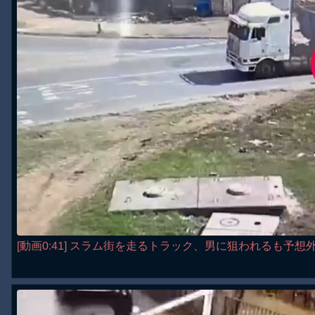
[動画0:41] スラム街を走るトラック、男に狙われるも予