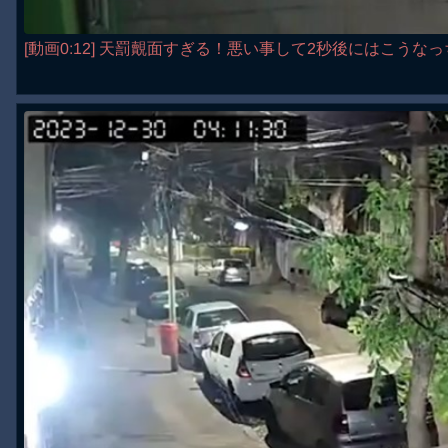
[動画0:12] 天罰覿面すぎる！悪い事して2秒後にはこうな