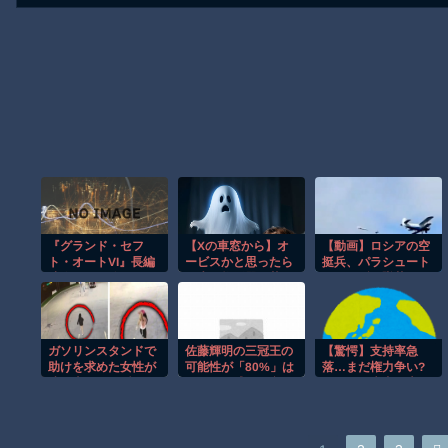
『グランド・セフ
【Xの車窓から】オ
【動画】ロシアの空
ト・オートVI』長編
ービスかと思ったら
挺兵、パラシュート
映像が8/28公開！
野生の炊飯器で草
が開かずに墜落して
Netflixは午前4時、
ほか
しまう。
YouTubeと公式サイ
トは午前10時
ガソリンスタンドで
佐藤輝明の三冠王の
【驚愕】支持率急
助けを求めた女性が
可能性が「80%」は
落…まだ権力争い?
連れ去られる瞬
マジか？球界ご意見
国民より党内が大
間！！
番が太鼓判を押した
事?バレ始めた政治
驚きの理由とは
の本音。41%の衝
撃、その理由。選挙
しか見てないの?国