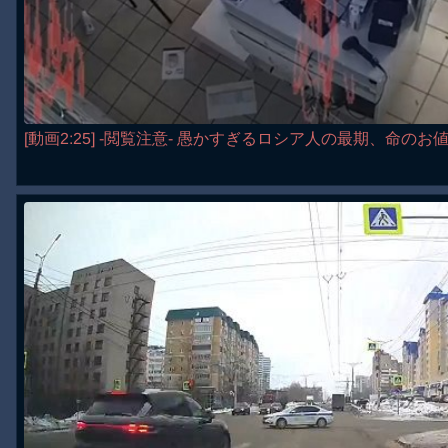
[動画2:25] -閲覧注意- 愚かすぎるロシア人の最期、命の