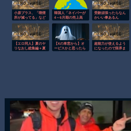
【動画】高速道路を走行中の車からリアガラスが飛んでくる事故(ﾟo
小原ブラス、「喫煙
韓国人「ネイバーが
受験頑張ったらなん
子供向け漫画、謎の闇の大会に参加しがち問題
所が減ってる」など
4～6月期の売上高
かいい事あるん
の喫煙者の不満にピ
16.2％増で好調…た
【動画】ロシアの空挺兵、パラシュートが開かずに墜落してしまう
シャリ 「じゃあやめ
だし営業利益はわず
【動画】両方馬鹿（笑）ミニストップでトラックと衝突したドラレ
れば？タバコなんて
かに減。AI投資が経
家でだけ吸ってれば
営を圧迫」
【動画】地震発生時の熊本総合病院の手術室の様子が(((ﾟДﾟ)))
いい」
【エロ同人】夏のヤ
【Xの車窓から】オ
超能力が使えるよう
【朗報】大人気漫画「GANTZ」がAmazonでなんと全巻100円ｗ
リなおし総集編＋夏
ービスかと思ったら
になったので限界ま
の息ヌキ
野生の炊飯器で草
で極める事にした件
まだ墓石があるだけマシと見るべきか。今はもう合葬墓ばかり
ほか
その２
Powered by livedoor 相互RSS