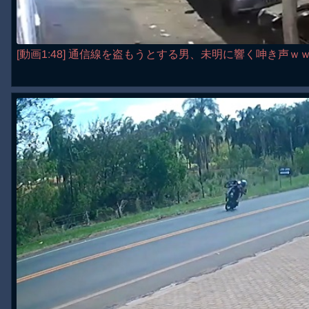
[動画1:48] 通信線を盗もうとする男、未明に響く呻き声ｗ