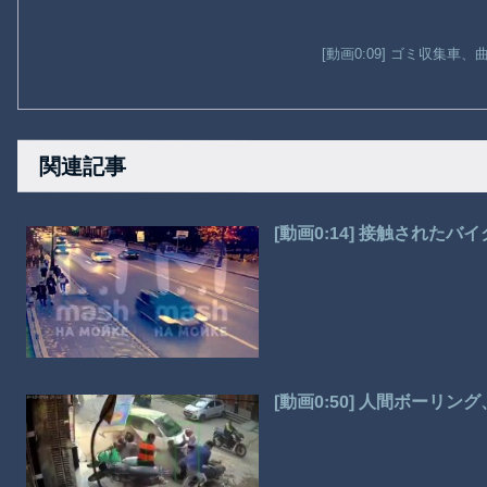
[動画0:09] ゴミ収集車
関連記事
[動画0:14] 接触された
[動画0:50] 人間ボーリ