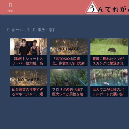
世界の衝撃動画などを紹介
検索
ホーム
事故・事件
【動画】ショートス
『元TOKIO山口達
裏庭に現れたクマが
リーパー堀大輔、高
也、家賃3.4万円の新
スカンクに撃退され
須クリニック息子に
居を公開』と『大谷
るまさかの瞬間！！
マジギレ！怖すぎる
のCMギャラ、流出
と話題に
ｗ』ほか 8/4 ネタ
仙台育英の可愛すぎ
フロリダの釣り場で
巨大ワニが女性のパ
るマネージャー、選
巨大ワニが男性を追
ドルボードに襲い掛
手を発情させるウイ
いかける恐怖の瞬
かる恐怖の瞬間！！
ンク
間！！