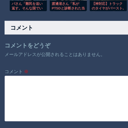
パさん「難民を追い
渡邊渚さん「私が
【神対応】トラック
返す。そんな国でい
PTSDと診断された当
のタイヤがバースト､
いのか？入管法強行
時、世間はまだPTSD
横転しそうな状況
抗議！」
という言葉は浸透さ
で…別のトラック運
れていませんでし
転手が命懸けで救っ
コメント
た」
た！
コメントをどうぞ
メールアドレスが公開されることはありません。
コメント
※