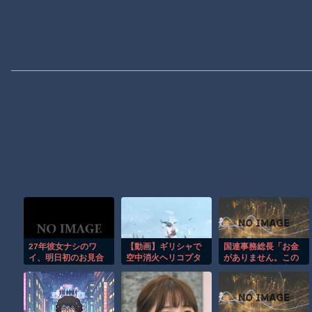
27年彼女ナシのワ
【動画】ギリシャで
国連事務総長「お金
イ、明日初のお見合
空中消火ヘリコプタ
がありません。この
いへ行く…
ー2機が衝突してしま
ままでは国連が完全
う事故。
崩壊します。助けて
下さい」