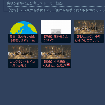
爽やか青年に忍び寄るストーカー疑惑
【悲報】テレ東の若手女子アナ「国民が勝手に我々取材陣にカメ
ｗｗｗｗ
【珍事】サッカーの試合が原因で交通事故が起きてしまう。
【動画】急病人？横須賀の国道16号でおかしな事故が撮影される
Amazon「マンガ毎週末セール（50%還元）」アツいスポーツマ
韓国「返せない借金
【声優】篠原侑さん
【同人エロゲ】今年
は整理します」→延
について
は今のとこプリシナ
【群馬】デカいNinja乗りさん、後方確認しない軽四に当てられて
滞者、なぜか増え続
を超えてくる作品で
ける…
てないな
【動画】ビッグフットの正体が判明
【動画】DJI Neo2で釣りの自撮りをしようとした男の悲劇（ノ∇`
このグランドセイコ
【画像】小池里奈ち
【動画】タイのティパンコーン王子が日本人女性とデートか？
ー買うか迷う
ゃんみたいな尻がい
いと思ってるんです
お前らがメイドイン韓国で認めてるもの 「キムチ」あと3つは？
ね
AmazonのアツさMax！心も踊る「マンガ毎週末セール（50%還
Powered by livedoor 相互RSS