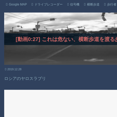
Google MAP
ドライブレコーダー
信号機
横断歩道
歩行者
[動画0:27] これは危ない、横断歩道を
2019.12.28
ロシアのヤロスラブリ